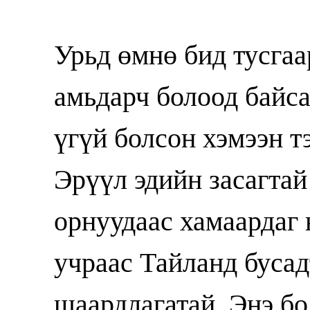
Урьд өмнө бид тусгаа
амьдарч болоод байс
үгүй болсон хэмээн т
Эрүүл эдийн засагтай
орнуудаас хамаардаг
учраас Тайланд бусад
шаардлагатай. Энэ бо