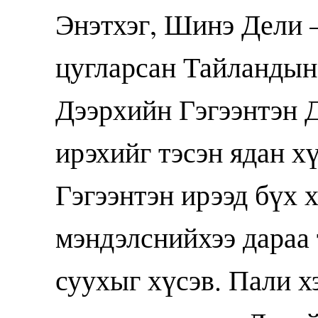
Энэтхэг, Шинэ Дели 
цугларсан Тайландын 
Дээрхийн Гэгээнтэн 
ирэхийг тэсэн ядан х
Гэгээнтэн ирээд бүх 
мэндэлснийхээ дараа
суухыг хүсэв. Пали х