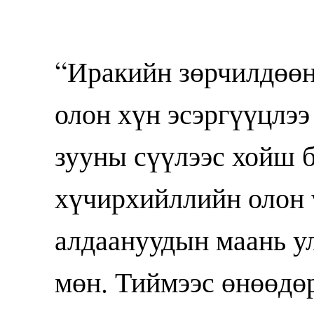
“Иракийн зөрчилдөөн
олон хүн эсэргүүцлээ
зууны сүүлээс хойш 
хүчирхийллийн олон 
алдаануудын маань ул
мөн. Тиймээс өнөөдөр