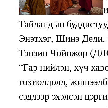
и
Тайландын буддистуу
Энэтхэг, Шинэ Дели. 
Тэнзин Чойнжор (ДЛ
“Гар нийлэн, хүч хав
тохиолдолд, жишээлбэ
сэдлээр эхэлсэн цэрг