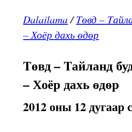
Dalailama
/
Tөвд – Tайл
– Хоёр дахь өдөр
Tөвд – Tайланд бу
– Хоёр дахь өдөр
2012 оны 12 дугаар 