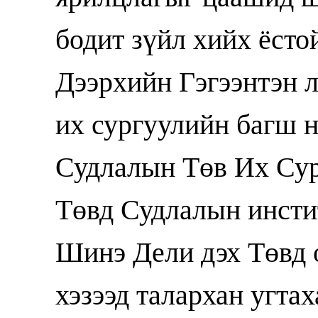
бодит зүйл хийх ёсто
Дээрхийн Гэгээнтэн л
их сургуулийн багш 
Судлалын Төв Их Сур
Төвд Судлалын инстит
Шинэ Дели дэх Төвд 
хэзээд талархан угтах