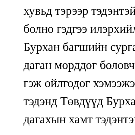
хувьд тэрээр тэдэнтэ
болно гэдгээ илэрхий
Бурхан багшийн сурга
даган мөрддөг боловч
гэж ойлгодог хэмээжэ
тэдэнд Төвдүүд Бурх
дагахын хамт тэдэнтэ