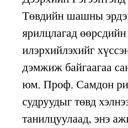
Төвдийн шашны эрдэм
ярилцлагад өөрсдийн
илэрхийлэхийг хүссэн
дэмжиж байгаагаа са
юм. Проф. Самдон ри
судруудыг төвд хэлнэ
танилцуулаад, энэ аж