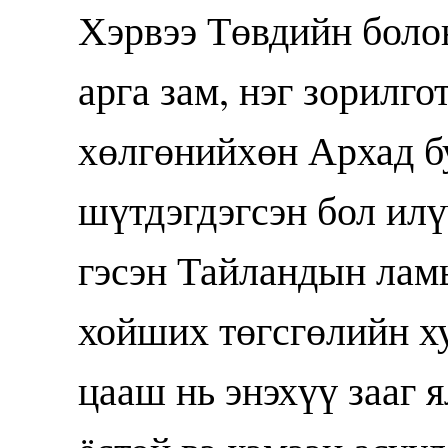
Хэрвээ Төвдийн боло
арга зам, нэг зорилго
хөлгөнийхөн Архад б
шүтдэгдэгсэн бол ил
гэсэн Тайландын ламы
хойших төгсгөлийн ху
цааш нь энэхүү зааг я