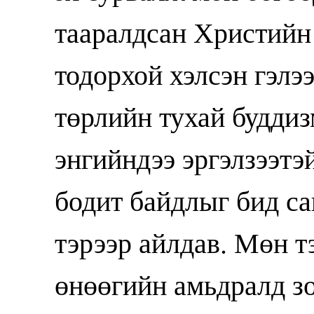
тааралдсан Христийн
тодорхой хэлсэн гэлэ
төрлийн тухай будди
энгийндээ эргэлзээтэ
бодит байдлыг бид са
тэрээр айлдав. Мөн т
өнөөгийн амьдралд зо