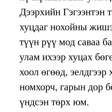
Дээрхийн Гэгээнтэн т
хуцдаг нохойны жишээ
түүн рүү мод саваа б
улам ихээр хуцах бөг
хоол өгөөд, эелдгээр
номхорч, гарын дор б
үндсэн төрх юм.