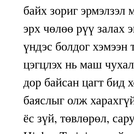
байх зориг эрмэлзэл 
эрх чөлөө рүү залах 
үндэс болдог хэмээн 
цэгцлэх нь маш чуха
дор байсан цагт бид 
баяслыг олж харахгү
ёс зүй, төвлөрөл, сар