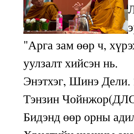
Л
э
"Арга зам өөр ч, хүрэ
уулзалт хийсэн нь.
Энэтхэг, Шинэ Дели. 
Тэнзин Чойнжор(ДЛ
Бидэнд өөр орны ади