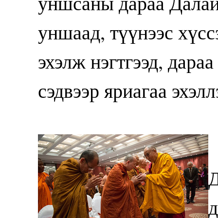
уншсаны дараа Далай
уншаад, түүнээс хүсс
эхэлж нэгтгээд, дараа
сэдвээр яриагаа эхэлл
Д
д