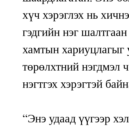
хүч хэрэглэх нь хичн
гэдгийн нэг шалтгаан
хамтын хариуцлагыг 
төрөлхтний нэгдмэл ч
нэгтгэх хэрэгтэй байн
“Энэ удаад үүгээр хэ