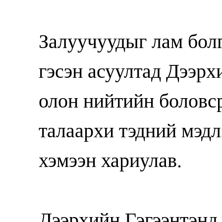
Залуучуудыг лам бол
гэсэн асуултад Дээрх
олон нийтийн боловс
талаархи тэдний мэдл
хэмээн хариулав.
Дээрхийн Гэгээнтэнд 