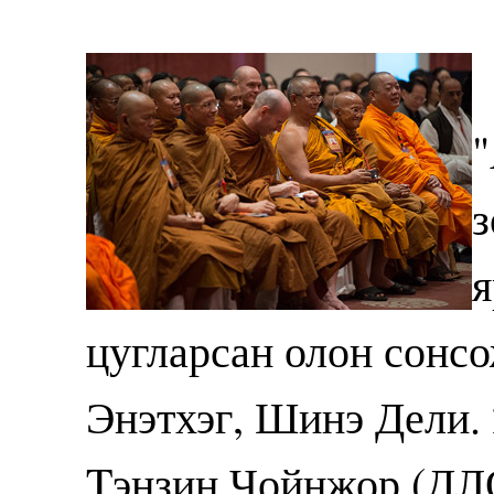
"
з
я
цугларсан олон сонсо
Энэтхэг, Шинэ Дели. 
Tэнзин Чойнжор (ДЛ