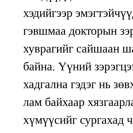
хэдийгээр эмэгтэйчүү
гэвшмаа докторын зэр
хуврагийг сайшаан ш
байна. Үүний зэрэгц
хадгална гэдэг нь зөв
лам байхаар хязгаарл
хүмүүсийг сургахад ч