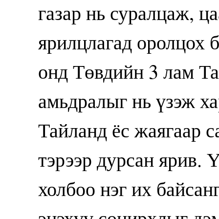
газар нь суралцаж, ц
ярилцлагад оролцох 
онд Төвдийн 3 лам Т
амьдралыг нь үзэж ха
Тайланд ёс жаягаар с
тэрээр дурсан ярив. 
холбоо нэг их байсан
энэхүү сонирхлыг дэ