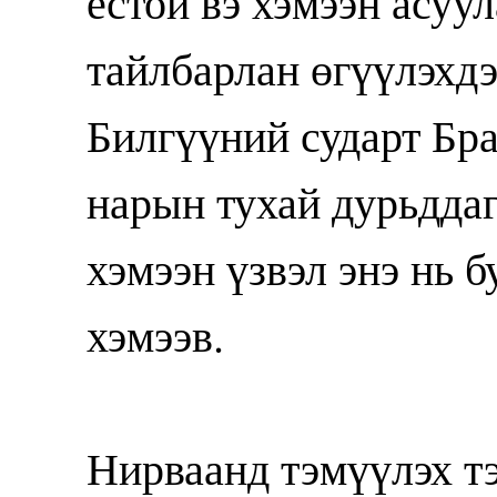
ёстой вэ хэмээн асуу
тайлбарлан өгүүлэхд
Билгүүний сударт Бра
нарын тухай дурьддаг
хэмээн үзвэл энэ нь 
хэмээв.
Нирваанд тэмүүлэх т