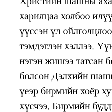
Христийн шашны ахан
харилцаа холбоо илүү
үүссэн үл ойлголцлоо
тэмдэглэн хэллээ. Үү
нэгэн жишээ татсан б
болсон Дэлхийн шаш
үеэр бирмийн хоёр ху
хүсчээ. Бирмийн буд