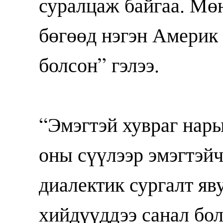
суралцаж байгаа. Мө
бөгөөд нэгэн Америк
болсон” гэлээ.
“Эмэгтэй хувраг нары
оны сүүлээр эмэгтэй
диалектик сургалт яв
хийдүүддээ санал бо