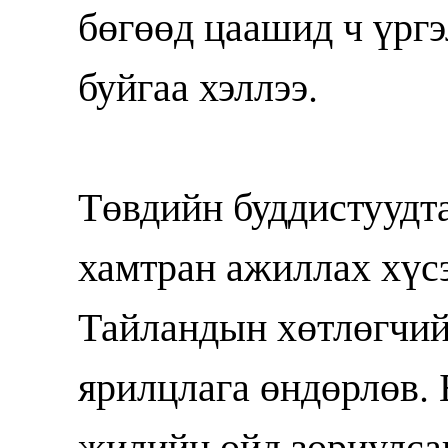
бөгөөд цаашид ч үрг
буйгаа хэллээ.
Төвдийн буддистуудт
хамтран ажиллах хүсэ
Тайландын хөтлөгчий
ярилцлага өндөрлөв.
жилийн ойд зориулсан