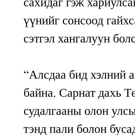
сахидаг гэж хариулса
үүнийг сонсоод гайхс
сэтгэл хангалуун бол
“Алсдаа бид хэлний 
байна. Сарнат дахь Т
судалгааны олон улсы
тэнд пали болон буса