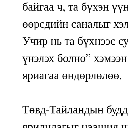
байгаа ч, та бүхэн үү
өөрсдийн саналыг хэл
Учир нь та бүхнээс с
үнэлэх болно” хэмээн
яриагаа өндөрлөлөө.
Төвд-Тайландын будд
ярилцлагыг цаашид ш