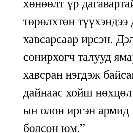
хөнөөлт үр дагаварта
төрөлхтөн түүхэндээ
хавсарсаар ирсэн. Дэ
сонирхогч талууд яма
хавсран нэгдэж байс
дайнаас хойш нөхцөл
ын олон иргэн армид 
болсон юм.”