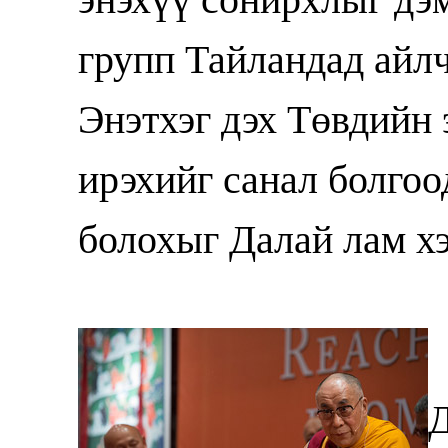
групп Тайландад айл
Энэтхэг дэх Төвдийн
ирэхийг санал болгоо
болохыг Далай лам хэ
Д