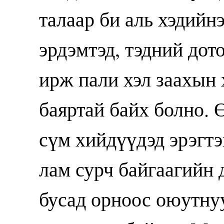
талаар би аль хэдийн
эрдэмтэд, тэдний дот
ирж пали хэл заахын 
баяртай байх болно. 
сүм хийдүүдэд эрэгтэ
лам сурч байгаагийн
бусад орноос оюутнуу