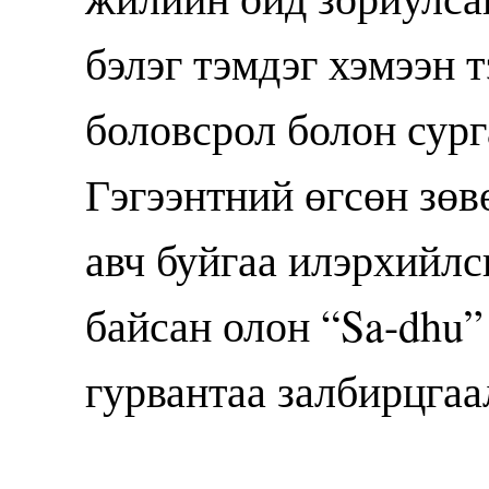
бэлэг тэмдэг хэмээн т
боловсрол болон сур
Гэгээнтний өгсөн зөв
авч буйгаа илэрхийл
байсан олон “Sa-dhu”
гурвантаа залбирцгаа