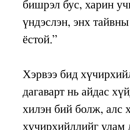
бишрэл бус, харин уч
үндэслэн, энх тайвны
ёстой.”
Хэрвээ бид хүчирхийл
дагаварт нь айдас хүй
хилэн бий болж, алс х
хүчирхийллийг улам д