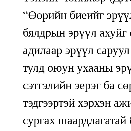
“Өөрийн биеийг эрүү
бялдрын эрүүл ахуйг 
адилаар эрүүл саруу
тулд оюун ухааны эр
сэтгэлийн эерэг ба с
тэдгээртэй хэрхэн аж
сургах шаардлагатай 