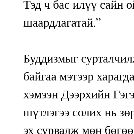
Тэд ч бас илүү сайн 
шаардлагатай.”
Буддизмыг сурталчил
байгаа мэтээр харагд
хэмээн Дээрхийн Гэг
шүтлэгээ солих нь зө
эх сурвалж мөн бөгөө