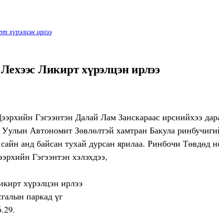
рт хүрэлцэн ирлээ
Лехээс Ликирт хүрэлцэн ирлээ
 Дээрхийн Гэгээнтэн Далай Лам Занскараас ирснийхээ да
 Уулын Автономит Зөвлөлтэй хамтран Бакула ринбучигий
сайн анд байсан тухай дурсан ярилаа. Ринбочи Төвдөд но
эрхийн Гэгээнтэн хэлэхдээ,
галын паркад үг
.29.