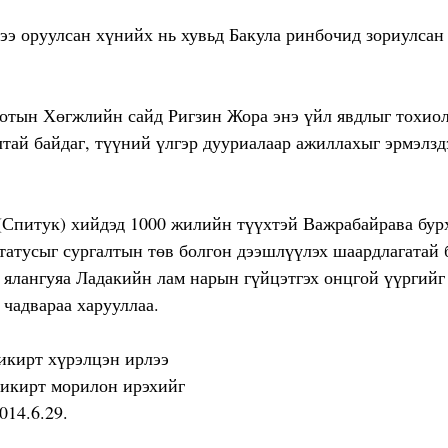
э оруулсан хүнийх нь хувьд Бакула ринбочид зориулсан 
тын Хөгжлийн сайд Ригзин Жора энэ үйл явдлыг тохиол
тай байдаг, түүний үлгэр дууриалаар ажиллахыг эрмэлзд
(Спитук) хийдэд 1000 жилийн түүхтэй Важрабайрава бур
атусыг сургалтын төв болгон дээшлүүлэх шаардлагатай 
 ялангуяа Ладакийн лам нарын гүйцэтгэх онцгой үүргийг
чадвараа харууллаа.
Ликирт морилон ирэхийг
014.6.29.