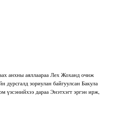
раах анхны аяллаараа Лех Жоханд очиж
н дурсгалд зориулан байгуулсан Бакула
м үзсэнийхээ дараа Энэтхэгт эргэн ирж,