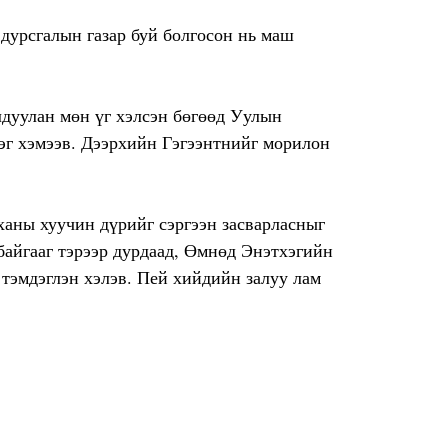
дурсгалын газар буй болгосон нь маш
дуулан мөн үг хэлсэн бөгөөд Уулын
эг хэмээв. Дээрхийн Гэгээнтнийг морилон
ханы хуучин дүрийг сэргээн засварласныг
байгааг тэрээр дурдаад, Өмнөд Энэтхэгийн
 тэмдэглэн хэлэв. Пей хийдийн залуу лам