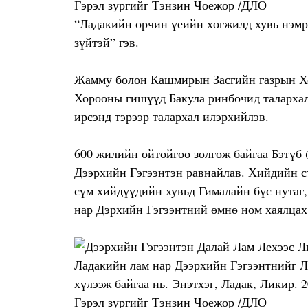
Гэрэл зургийг Тэнзин Чоежор /ДЛО
“Ладакийн орчин үеийн хөгжилд хувь нэмрэ
зүйтэй” гэв.
Жамму болон Кашмирын Засгийн газрын Хо
Хорооны гишүүд Бакула ринбочид талархал
ирсэнд тэрээр талархал илэрхийлэв.
600 жилийн ойтойгоо золгож байгаа Бэтүб 
Дээрхийн Гэгээнтэн равнайлав. Хийдийн ст
сүм хийдүүдийн хувьд Гималайн бүс нутаг,
нар Дэрхийн Гэгээнтний өмнө ном хаялцах 
Ладакийн лам нар Дээрхийн Гэгээнтнийг 
хүлээж байгаа нь. Энэтхэг, Ладак, Ликир. 2
Гэрэл зургийг Тэнзин Чоежор /ДЛО