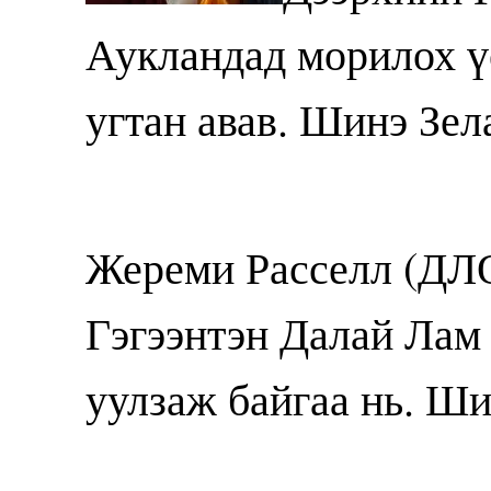
Аукландад морилох ү
угтан авав. Шинэ Зел
Жереми Расселл (ДЛ
Гэгээнтэн Далай Лам 
уулзаж байгаа нь. Ши