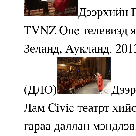
Дээрхийн 
TVNZ One телевизд я
Зеланд, Аукланд. 201
(ДЛО)
Дээр
Лам Civic театрт хий
гараа даллан мэндлэв