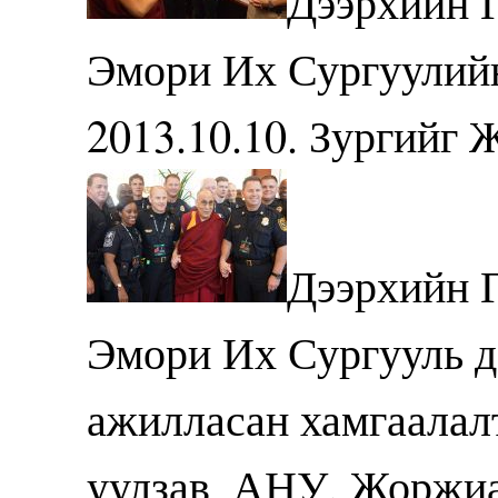
Дээрхийн 
Эмори Их Сургуулийн
2013.10.10. Зургийг
Дээрхийн 
Эмори Их Сургууль д
ажилласан хамгаалал
уулзав. АНУ, Жоржиа,