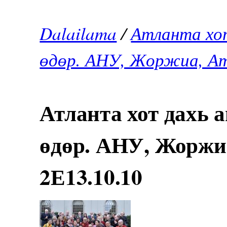
Dalailama
/
Атланта хот
өдөр. АНУ, Жоржиа, Ат
Атланта хот дахь 
өдөр. АНУ, Жоржиа
2Е13.10.10