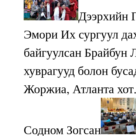
Дээрхийн 
Эмори Их сургуул да
байгуулсан Брайбун 
хуврагууд болон буса
Жоржиа, Атланта хот.
Содном Зогсан