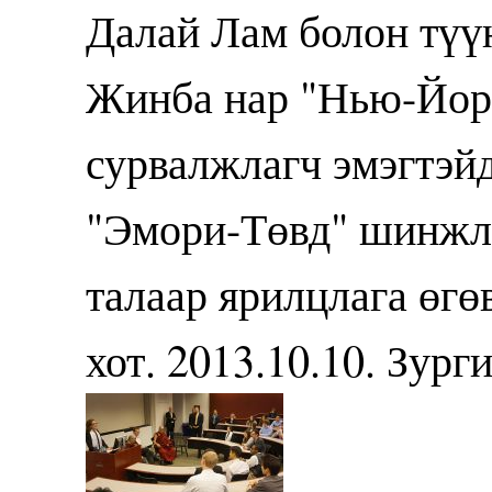
Далай Лам болон түү
Жинба нар "Нью-Йор
сурвалжлагч эмэгтэй
"Эмори-Төвд" шинжл
талаар ярилцлага өг
хот. 2013.10.10. Зур