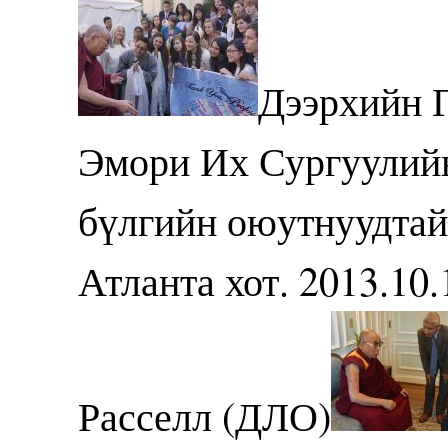
Дээрхийн 
Эмори Их Сургуулийн
бүлгийн оюутнуудтай
Атланта хот. 2013.10
Расселл (ДЛО)