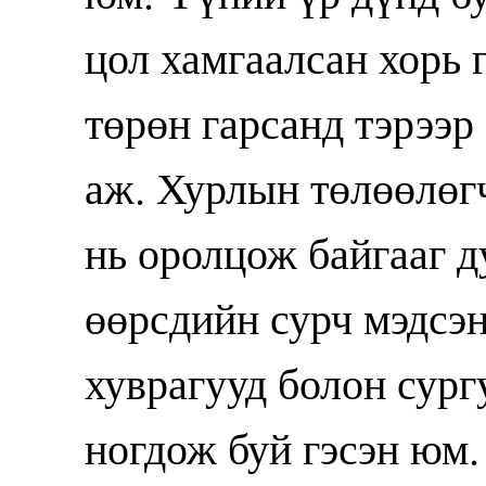
цол хамгаалсан хорь 
төрөн гарсанд тэрээр
аж. Хурлын төлөөлөг
нь оролцож байгааг д
өөрсдийн сурч мэдсэн
хуврагууд болон сург
ногдож буй гэсэн юм.