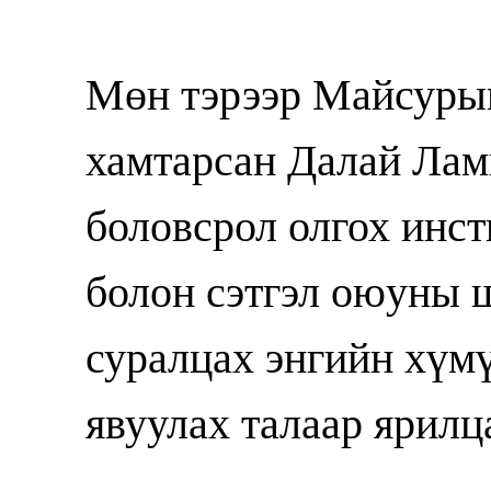
Мөн тэрээр Майсурын
хамтарсан Далай Ла
боловсрол олгох инст
болон сэтгэл оюуны 
суралцах энгийн хүм
явуулах талаар ярилц