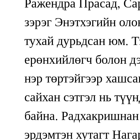
Ражендра Прасад, Са
зэрэг Энэтхэгийн оло
тухай дурьдсан юм. Т
ерөнхийлөгч болон д
нэр төртэйгээр хашса
сайхан сэтгэл нь түүн
байна. Радхакришнан
эрдэмтэн хутагт Наг