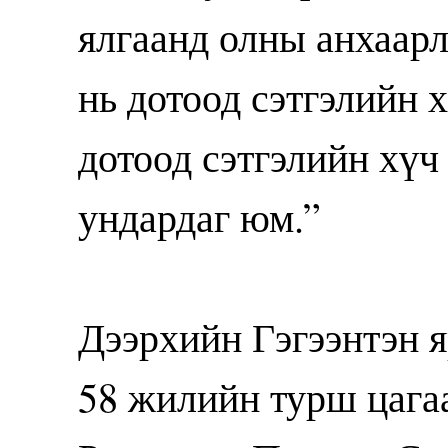
ялгаанд олны анхаар
нь дотоод сэтгэлийн 
дотоод сэтгэлийн хүч
ундардаг юм.”
Дээрхийн Гэгээнтэн 
58 жилийн турш цага