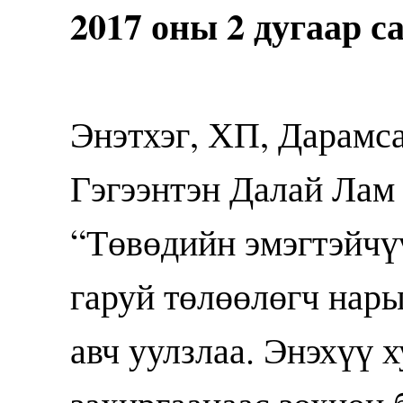
2017 оны 2 дугаар с
Энэтхэг, ХП, Дарамса
Гэгээнтэн Далай Лам 
“Төвөдийн эмэгтэйчү
гаруй төлөөлөгч нар
авч уулзлаа. Энэхүү 