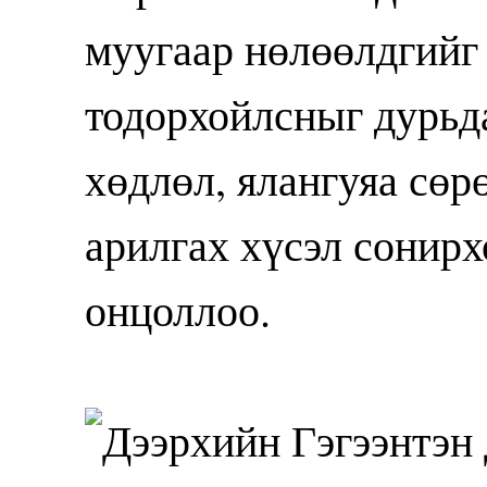
муугаар нөлөөлдгийг
тодорхойлсныг дурьда
хөдлөл, ялангуяа сөр
арилгах хүсэл сонирх
онцоллоо.