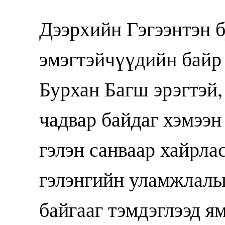
Дээрхийн Гэгээнтэн 
эмэгтэйчүүдийн байр
Бурхан Багш эрэгтэй,
чадвар байдаг хэмээн
гэлэн санваар хайрла
гэлэнгийн уламжлалы
байгааг тэмдэглээд я