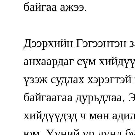
байгаа ажээ.
Дээрхийн Гэгээнтэн з
анхаардаг сүм хийдү
үзэж судлах хэрэгтэ
байгаагаа дурьдлаа.
хийдүүдэд ч мөн адил
юм. Үүний үр дүнд б