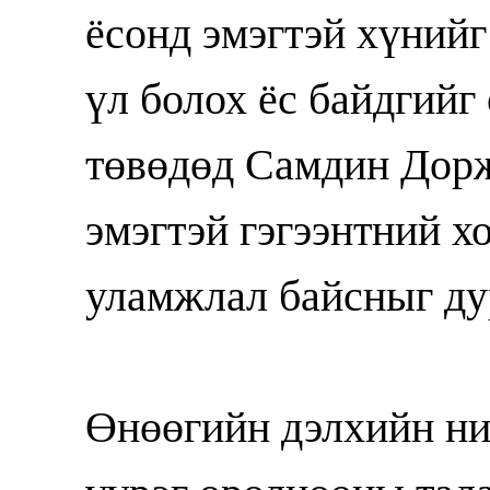
ёсонд эмэгтэй хүнийг
үл болох ёс байдгийг
төвөдөд Самдин Дор
эмэгтэй гэгээнтний х
уламжлал байсныг ду
Өнөөгийн дэлхийн ни