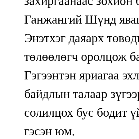
захиргаанаас зохион 
Ганжангий Шүнд яваг
Энэтхэг даяарх төвөд
төлөөлөгч оролцож б
Гэгээнтэн яриагаа эх
байдлын талаар зүгээ
солилцох бус бодит ү
гэсэн юм.