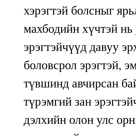
хэрэгтэй болсныг ярь
махбодийн хүчтэй нь 
эрэгтэйчүүд давуу эр
боловсрол эрэгтэй, э
түвшинд авчирсан бай
түрэмгий зан эрэгтэй
дэлхийн олон улс орн