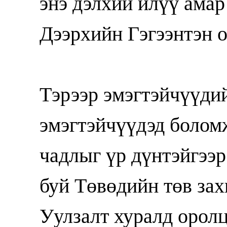
энэ дэлхий илүү амар
Дээрхийн Гэгээнтэн 
Тэрээр эмэгтэйчүүдий
эмэгтэйчүүдэд боломж
чадлыг үр дүнтэйгээ
буй Төвөдийн төв зах
Уулзалт хуралд орол