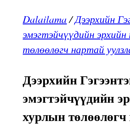
Dalailama
/
Дээрхийн Гэ
эмэгтэйчүүдийн эрхийн 
төлөөлөгч нартай уулзл
Дээрхийн Гэгээнт
эмэгтэйчүүдийн эр
хурлын төлөөлөгч 