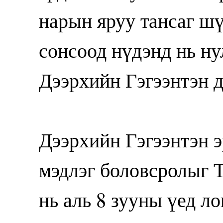
нарын яруу тансаг шү
сонсоод нүдэнд нь н
Дээрхийн Гэгээнтэн д
Дээрхийн Гэгээнтэн 
мэдлэг боловсролыг 
нь аль 8 зууны үед 