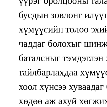
үүрэг оролцооны тала
бусдын зовлонг илүүт
хүмүүсийн төлөө эхи
чаддаг болохыг шинж
баталсныг тэмдэглэн 
тайлбарлахдаа хүмүү
хоол хүнсээ хуваадаг 
хөдөө аж ахуй хөгжи