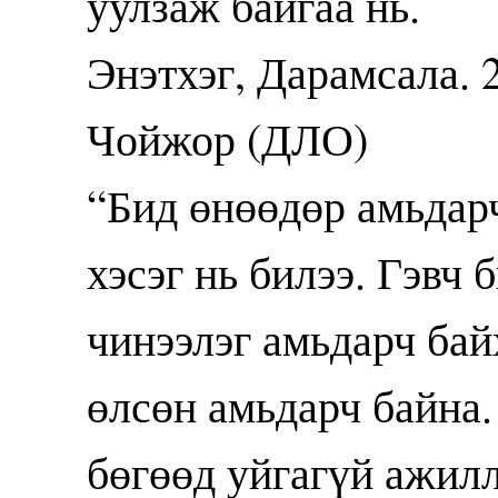
уулзаж байгаа нь.
Энэтхэг, Дарамсала. 
Чойжор (ДЛО)
“Бид өнөөдөр амьдарч
хэсэг нь билээ. Гэвч 
чинээлэг амьдарч бай
өлсөн амьдарч байна.
бөгөөд уйгагүй ажилл