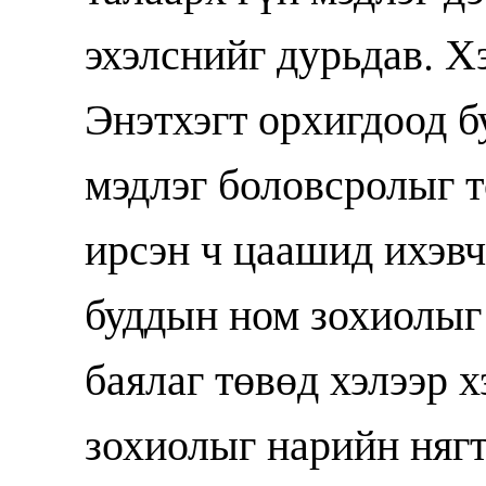
эхэлснийг дурьдав. Х
Энэтхэгт орхигдоод б
мэдлэг боловсролыг т
ирсэн ч цаашид ихэвч
буддын ном зохиолыг
баялаг төвөд хэлээр 
зохиолыг нарийн нягт