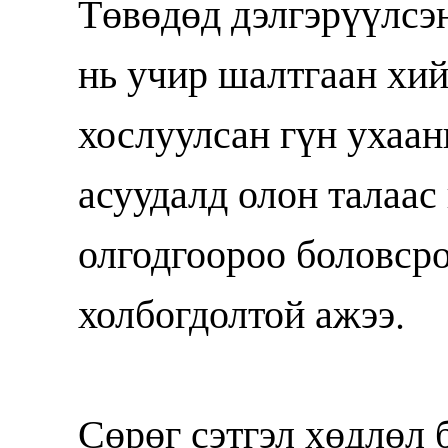
Төвөдөд дэлгэрүүлсэн
нь учир шалтгаан хий
хослуулсан гүн ухаан
асуудалд олон талаас
олгодгоороо боловсро
холбогдолтой ажээ.
Сөрөг сэтгэл хөдлөл 