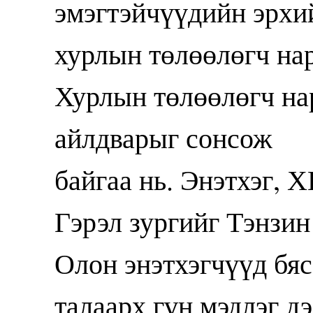
Хурлын төлөөлөгч на
айлдварыг сонсож
байгаа нь. Энэтхэг, Х
Гэрэл зургийг Тэнзи
Олон энэтхэгчүүд бя
талаарх гүн мэдлэг д