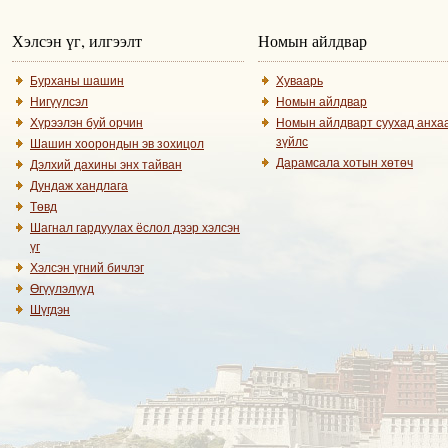
Хэлсэн үг, илгээлт
Номын айлдвар
Бурханы шашин
Хуваарь
Нигүүлсэл
Номын айлдвар
Хүрээлэн буй орчин
Номын айлдварт суухад анха
зүйлс
Шашин хоорондын эв зохицол
Дарамсала хотын хөтөч
Дэлхий дахины энх тайван
Дундаж хандлага
Төвд
Шагнал гардуулах ёслол дээр хэлсэн
үг
Хэлсэн үгний бичлэг
Өгүүлэлүүд
Шүгдэн