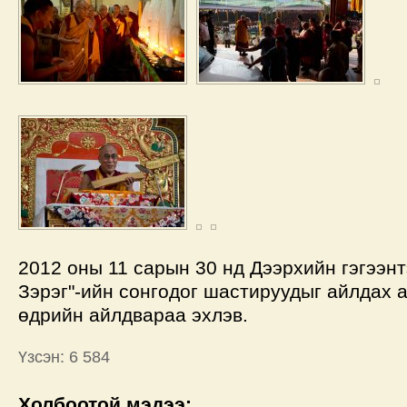
2012 оны 11 сарын 30 нд Дээрхийн гэгээн
Зэрэг"-ийн сонгодог шастируудыг айлдах 
өдрийн айлдвараа эхлэв.
Үзсэн: 6 584
Холбоотой мэдээ: