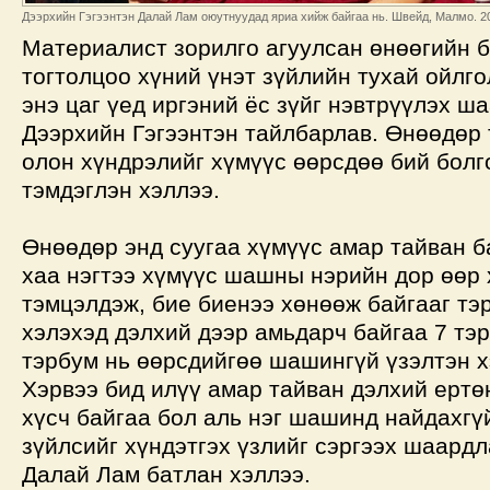
Дээрхийн Гэгээнтэн Далай Лам оюутнуудад яриа хийж байгаа нь. Швейд, Малмо. 201
Материалист зорилго агуулсан өнөөгийн 
тогтолцоо хүний үнэт зүйлийн тухай ойлго
энэ цаг үед иргэний ёс зүйг нэвтрүүлэх ш
Дээрхийн Гэгээнтэн тайлбарлав. Өнөөдөр 
олон хүндрэлийг хүмүүс өөрсдөө бий болг
тэмдэглэн хэллээ.
Өнөөдөр энд суугаа хүмүүс амар тайван б
хаа нэгтээ хүмүүс шашны нэрийн дор өөр
тэмцэлдэж, бие биенээ хөнөөж байгааг тэ
хэлэхэд дэлхий дээр амьдарч байгаа 7 тэр
тэрбум нь өөрсдийгөө шашингүй үзэлтэн х
Хэрвээ бид илүү амар тайван дэлхий ертө
хүсч байгаа бол аль нэг шашинд найдахгү
зүйлсийг хүндэтгэх үзлийг сэргээх шаард
Далай Лам батлан хэллээ.