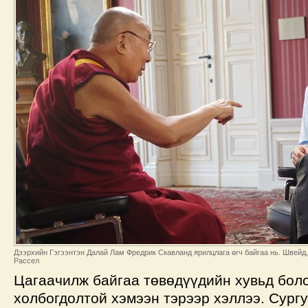
Дээрхийн Гэгээнтэн Далай Лам Фредрик Скавланд ярилцлага өгч байгаа нь. Швейд,
Рассел
Цагаачилж байгаа төвөдүүдийн хувьд бол
холбогдолтой хэмээн тэрээр хэллээ. Сург