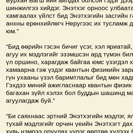
Бурхан Багш ийн айлдах болсон гэдэг дээ
шинжилгээ хийдэг. Энэтхэг орноос улбаат
хамгаалах үйлст бид Энэтхэгийн засгийн г
анхны ерөнхийлөгч Неругээс их тусламж д
юм.”
“Бид өөрийн гэсэн бичиг үсэг, хэл яриатай
агуу их мэдлэгийг эзэмшсэн ард түмэн би
үл оршино, харагдаж байгаа юмс үзэгдэл 
хамаарна гэж үздэг квантын физикийн зар
гүн ухааны үзэл баримтлалыг бид мөн хад
Гэхдээ миний ажигласнаар квантын физик 
багахан зүйл хэлэх бол буддын шашинд м
агуулагдаж буй.”
“Би саяхнаас эртний Энэтхэгийн мэдлэг, я
тухай мэдлэгийг орчин үеийн Энэтхэгт дах
хувь нэмрээ оруулах үүрэг өөртөө хүлээх 