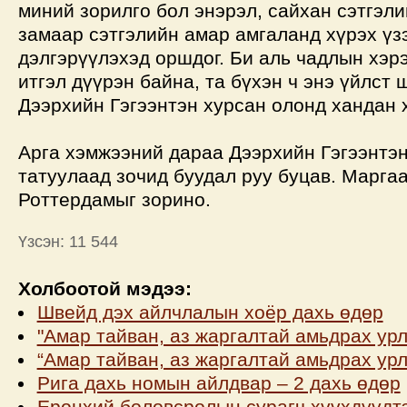
миний зорилго бол энэрэл, сайхан сэтгэл
замаар сэтгэлийн амар амгаланд хүрэх үз
дэлгэрүүлэхэд оршдог. Би аль чадлын хэр
итгэл дүүрэн байна, та бүхэн ч энэ үйлст
Дээрхийн Гэгээнтэн хурсан олонд хандан 
Арга хэмжээний дараа Дээрхийн Гэгээнтэн
татуулаад зочид буудал руу буцав. Марга
Роттердамыг зорино.
Үзсэн: 11 544
Холбоотой мэдээ:
Швейд дэх айлчлалын хоёр дахь өдөр
"Амар тайван, аз жаргалтай амьдрах урл
“Амар тайван, аз жаргалтай амьдрах урл
Рига дахь номын айлдвар – 2 дахь өдөр
Ерөнхий боловсролын сурагч хүүхдүүдтэ