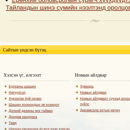
Тайландын шинэ сүмийн нээлтэнд оролцо
Сайтын үндсэн бүтэц
Хэлсэн үг, илгээлт
Номын айлдвар
Бурханы шашин
Хуваарь
Нигүүлсэл
Номын айлдвар
Хүрээлэн буй орчин
Номын айлдварт суухад анха
зүйлс
Шашин хоорондын эв зохицол
Дарамсала хотын хөтөч
Дэлхий дахины энх тайван
Дундаж хандлага
Төвд
Шагнал гардуулах ёслол дээр хэлсэн