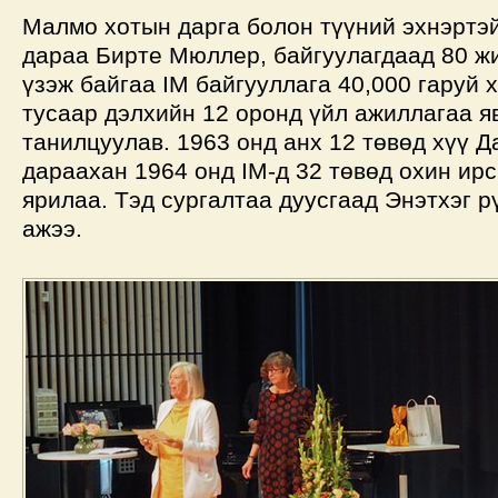
Малмо хотын дарга болон түүний эхнэртэ
дараа Бирте Мюллер, байгуулагдаад 80 ж
үзэж байгаа IM байгууллага 40,000 гаруй 
тусаар дэлхийн 12 оронд үйл ажиллагаа я
танилцуулав. 1963 онд анх 12 төвөд хүү 
дараахан 1964 онд IM-д 32 төвөд охин ирс
ярилаа. Тэд сургалтаа дуусгаад Энэтхэг р
ажээ.