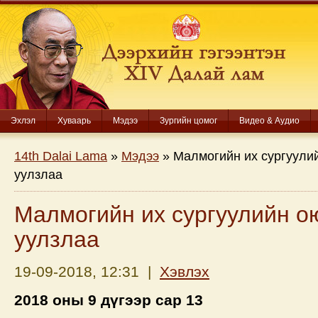
Эхлэл
Хуваарь
Мэдээ
Зургийн цомог
Видео & Аудио
14th Dalai Lama
»
Мэдээ
» Малмогийн их сургуули
уулзлаа
Малмогийн их сургуулийн о
уулзлаа
19-09-2018, 12:31 |
Хэвлэх
2018 оны 9 дүгээр сар 13