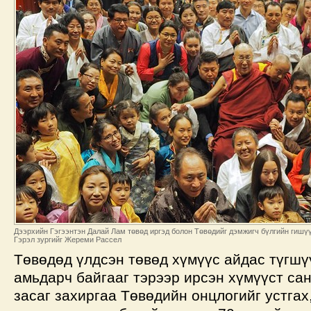
Дээрхийн Гэгээнтэн Далай Лам төвөд иргэд болон Төвөдийг дэмжигч бүлгийн гишүү
Гэрэл зургийг Жереми Рассел
Төвөдөд үлдсэн төвөд хүмүүс айдас түгшү
амьдарч байгааг тэрээр ирсэн хүмүүст са
засаг захиргаа Төвөдийн онцлогийг устгах