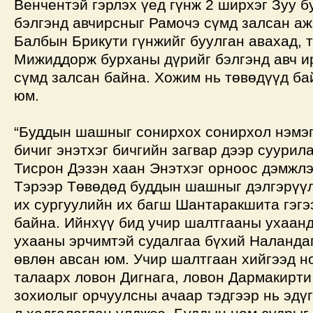
Венчентэй гэрлэх үед гүнж 2 ширхэг Зуу 
бэлгэнд авчирсныг Рамочэ сүмд залсан аж
Балбын Брикути гүнжийг буулган авахад, 
Мижиддорж бурханы дүрийг бэлгэнд авч и
сүмд залсан байна. Хожим нь төвөдүүд б
юм.
“Буддын шашныг сонирхох сонирхол нэмэг
бичиг энэтхэг бичгийн загвар дээр суурил
Тисрон Дэзэн хаан Энэтхэг орноос дэмжлэ
Тэрээр Төвөдөд буддын шашныг дэлгэрүү
их сургуулийн их багш Шантаракшита гэгэ
байна. Ийнхүү бид учир шалтгааны ухаанд
ухааны эрчимтэй судалгаа бүхий Наланда
өвлөн авсан юм. Учир шалтгаан хийгээд н
талаарх ловон Дигнага, ловон Дармакирти
зохиолыг орчуулсны ачаар тэдгээр нь эдү