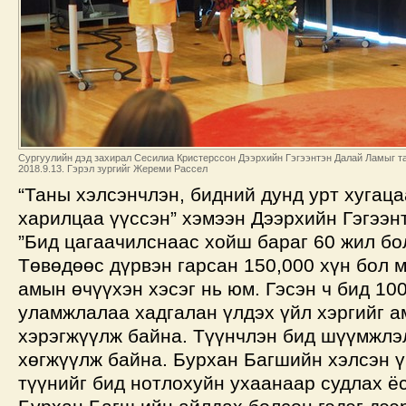
Сургуулийн дэд захирал Сесилиа Кристерссон Дээрхийн Гэгээнтэн Далай Ламыг т
2018.9.13. Гэрэл зургийг Жереми Рассел
“Таны хэлсэнчлэн, бидний дунд урт хугаца
харилцаа үүссэн” хэмээн Дээрхийн Гэгээнт
”Бид цагаачилснаас хойш бараг 60 жил бо
Төвөдөөс дүрвэн гарсан 150,000 хүн бол 
амын өчүүхэн хэсэг нь юм. Гэсэн ч бид 10
уламжлалаа хадгалан үлдэх үйл хэргийг 
хэрэгжүүлж байна. Түүнчлэн бид шүүмжлэл
хөгжүүлж байна. Бурхан Багшийн хэлсэн ү
түүнийг бид нотлохуйн ухаанаар судлах ё