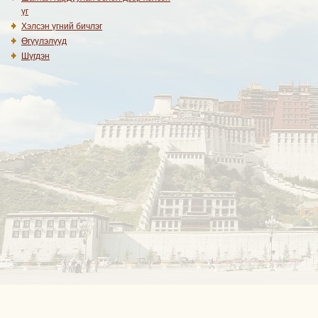
үг
Хэлсэн үгний бичлэг
Өгүүлэлүүд
Шүгдэн