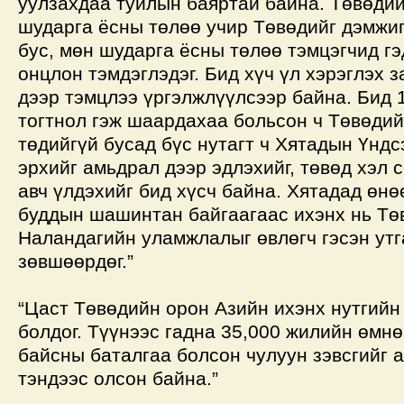
уулзахдаа туйлын баяртай байна. Төвөдий
шударга ёсны төлөө учир Төвөдийг дэмжи
бус, мөн шударга ёсны төлөө тэмцэгчид гэ
онцлон тэмдэглэдэг. Бид хүч үл хэрэглэх 
дээр тэмцлээ үргэлжлүүлсээр байна. Бид 
тогтнол гэж шаардахаа больсон ч Төвөдий
төдийгүй бусад бүс нутагт ч Хятадын Үндс
эрхийг амьдрал дээр эдлэхийг, төвөд хэл 
авч үлдэхийг бид хүсч байна. Хятадад өнө
буддын шашинтан байгаагаас ихэнх нь Тө
Наландагийн уламжлалыг өвлөгч гэсэн утг
зөвшөөрдөг.”
“Цаст Төвөдийн орон Азийн ихэнх нутгийн
болдог. Түүнээс гадна 35,000 жилийн өмн
байсны баталгаа болсон чулуун зэвсгийг 
тэндээс олсон байна.”