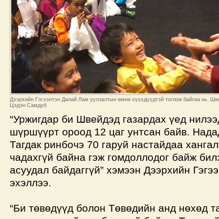
Дээрхийн Гэгээнтэн Далай Лам уулзалтын өмнө хүүхдүүдтэй тоглож байгаа нь. Шве
Цэдэн Самдуб
“Уржигдар би Швейдэд газардах үед нилээ
шүршүүрт ороод 12 цаг унтсан байв. Нада
Тагдак ринбочэ 70 гаруй настайдаа хангал
чадахгүй байна гэж гомдоллодог байж бил
асуудал байдаггүй” хэмээн Дээрхийн Гэгэ
эхэллээ.
“Би төвөдүүд болон Төвөдийн анд нөхөд т