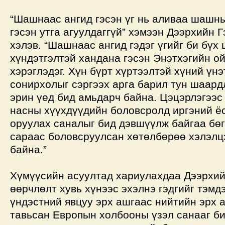
“Шашнаас ангид гэсэн үг нь аливаа шашны
гэсэн утга агуулдаггүй” хэмээн Дээрхийн 
хэлэв. “Шашнаас ангид гэдэг үгийг би бү
хүндэтгэлтэй хандана гэсэн Энэтхэгийн о
хэрэглэдэг. Хүн бүрт хүртээлтэй хүний үн
сонирхолыг сэргээх арга барил тун шаард
эрин үед бид амьдарч байна. Цэцэрлэгээс
насны хүүхдүүдийн боловсролд иргэний ёс
оруулах саналыг бид дэвшүүлж байгаа бөг
сараас боловсруулсан хөтөлбөрөө хэлэлц
байна.”
Хүмүүсийн асуултад хариулахдаа Дээрхий
өөрчлөлт хувь хүнээс эхэлнэ гэдгийг тэмдэ
үндэстний явцуу эрх ашгаас нийтийн эрх 
тавьсан Европын холбооны үзэл санааг б