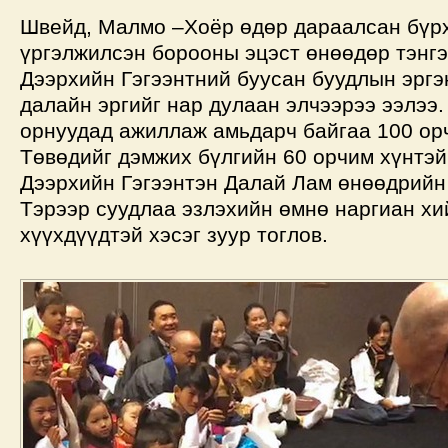
Швейд, Малмо –Хоёр өдөр дараалсан бүрх
үргэлжилсэн борооны эцэст өнөөдөр тэнгэ
Дээрхийн Гэгээнтний буусан буудлын эргэ
далайн эргийг нар дулаан элчээрээ ээлээ
орнуудад ажиллаж амьдарч байгаа 100 орч
Төвөдийг дэмжих бүлгийн 60 орчим хүнтэй
Дээрхийн Гэгээнтэн Далай Лам өнөөдрийн
Тэрээр суудлаа эзлэхийн өмнө наргиан хи
хүүхдүүдтэй хэсэг зуур тоглов.