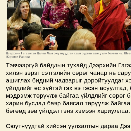
Дээрхийн Гэгээнтэн Далай Лам оюутнуудтай хамт зургаа авахуулж байгаа нь. Швейд
Жереми Рассел
Тэвчээргүй байдлын тухайд Дээрхийн Гэгэ
хилэн зэрэг сэтгэлийн сөрөг чанар нь сар
ашиглах бидний чадварыг доройтуулдаг х
үйлдлийг ёс зүйтэй гэх вэ гэсэн асуултад,
мэдрэмж төрүүлж байгаа үйлдлийг сөрөг б
харин бусдад баяр баясал төрүүлж байгаа
бөгөөд зөв үйлдэл гэнэ хэмээн хариуллаа.
Оюутнуудтай хийсэн уулзалтын дараа Дээ