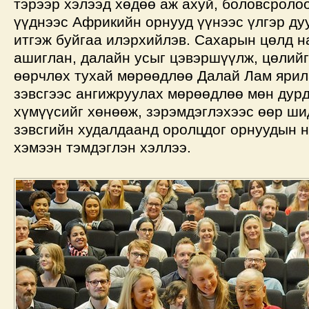
тэрээр хэлээд хөдөө аж ахуй, боловсроло
үүднээс Африкийн орнууд үүнээс үлгэр ду
итгэж буйгаа илэрхийлэв. Сахарын цөлд н
ашиглан, далайн усыг цэвэршүүлж, цөлийг
өөрчлөх тухай мөрөөдлөө Далай Лам ярил
зэвсгээс ангижруулах мөрөөдлөө мөн дур
хүмүүсийг хөнөөж, зэрэмдэглэхээс өөр ши
зэвсгийн худалдаанд оролцдог орнуудын н
хэмээн тэмдэглэн хэллээ.