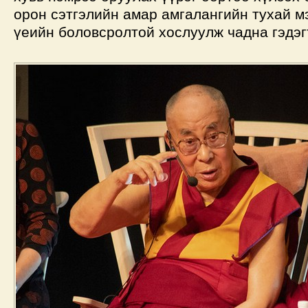
орон сэтгэлийн амар амгалангийн тухай м
үеийн боловсролтой хослуулж чадна гэдэгт