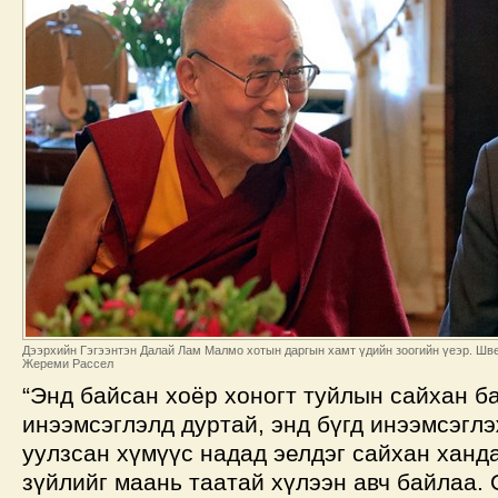
Дээрхийн Гэгээнтэн Далай Лам Малмо хотын даргын хамт үдийн зоогийн үеэр. Швей
Жереми Рассел
“Энд байсан хоёр хоногт туйлын сайхан б
инээмсэглэлд дуртай, энд бүгд инээмсэгл
уулзсан хүмүүс надад эелдэг сайхан ханд
зүйлийг маань таатай хүлээн авч байлаа. 