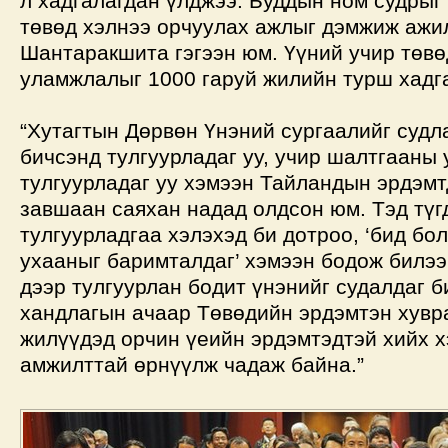
л хадгалагдан үлджээ. Буддын ном судрыг
төвөд хэлнээ орчуулах ажлыг дэмжиж ажи
Шантаракшита гэгээн юм. Үүний учир төв
уламжлалыг 1000 гаруй жилийн турш хадга
“Хутагтын Дөрвөн Үнэний сургаалийг судл
бичсэнд тулгуурладаг уу, учир шалтгааны
тулгуурладаг уу хэмээн Тайландын эрдэмт
завшаан саяхан надад олдсон юм. Тэд түг
тулгуурладгаа хэлэхэд би дотроо, ‘бид бо
ухааныг баримталдаг’ хэмээн бодож билээ
дээр тулгуурлан бодит үнэнийг судалдаг б
хандлагын ачаар Төвөдийн эрдэмтэн хувр
жилүүдэд орчин үеийн эрдэмтэдтэй хийх х
амжилттай өрнүүлж чадаж байна.”