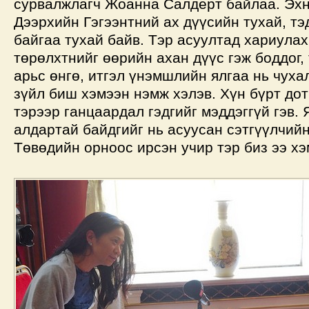
сурвалжлагч Жоанна Салдерт байлаа. Эхн
Дээрхийн Гэгээнтний ах дүүсийн тухай, тэ
байгаа тухай байв. Тэр асуултад хариулах
төрөлхтнийг өөрийн ахан дүүс гэж боддог, 
арьс өнгө, итгэл үнэмшлийн ялгаа нь чуха
зүйл биш хэмээн нэмж хэлэв. Хүн бүрт до
тэрээр ганцаардал гэдгийг мэддэггүй гэв.
алдартай байдгийг нь асуусан сэтгүүлчийн
Төвөдийн орноос ирсэн учир тэр биз ээ хэ