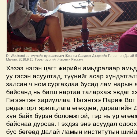
DI-Weekend сэтгүүлийн сурвалжлагч Жоанна Салдерт Дээрхийн Гэгээнтэн Далай Л
Малмо. 2018.9.13. Гэрэл зургийг Жереми Рассел
Хэзээ нэгэн цагт жирийн амьдралаар амьд
уу гэсэн асуултад, түүнийг асар хүндэтгэл
залсан ч ном сургахдаа бусад лам нарын 
байсанд нь багш нартаа талархаж явдаг х
Гэгээнтэн хариуллаа. Нэгэнтээ Париж Вог
редакторт ярилцлага өгөхдөө, дараагийн 
хүн байх бүрэн боломжтой, тэр нь үр өгөө
байснаа дурсав. Гэхдээ энэ асуудал одоо
бус бөгөөд Далай Ламын институтын шийдэ