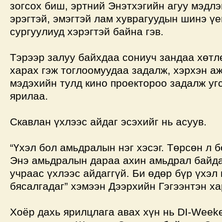
зогсох биш, эртний Энэтхэгийн агуу мэдлэ
эрэгтэй, эмэгтэй лам хуврагуудын шинэ ү
сургуулиуд хэрэгтэй байна гэв.
Тэрээр залуу байхдаа сониуч зандаа хөтл
харах гэж тоглоомуудаа задалж, хэрхэн а
мэдэхийн тулд кино проектороо задалж уг
ярилаа.
Скавлан үхлээс айдаг эсэхийг нь асуув.
“Үхэл бол амьдралын нэг хэсэг. Төрсөн л 
Энэ амьдралын дараа ахин амьдрал байдаг
учраас үхлээс айдаггүй. Би өдөр бүр үхэл
бясалгадаг” хэмээн Дээрхийн Гэгээнтэн х
Хоёр дахь ярилцлага авах хүн нь DI-Week