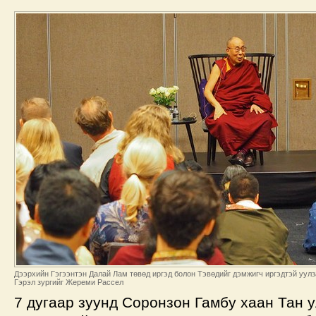
Дээрхийн Гэгээнтэн Далай Лам төвөд иргэд болон Тэвөдийг дэмжигч иргэдтэй уулза
Гэрэл зургийг Жереми Рассел
7 дугаар зуунд Соронзон Гамбу хаан Тан 