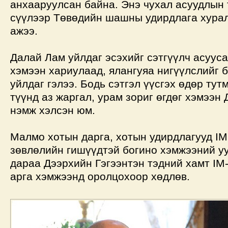
анхааруулсан байна. Энэ чухал асуудлын 
сүүлээр Төвөдийн шашны удирдлага хура
ажээ.
Далай Лам уйлдаг эсэхийг сэтгүүлч асуус
хэмээн хариулаад, ялангуяа нигүүлслийг 
уйлдаг гэлээ. Бодь сэтгэл үүсгэх өдөр тут
түүнд аз жаргал, урам зориг өгдөг хэмээн
нэмж хэлсэн юм.
Малмо хотын дарга, хотын удирдлагууд IM
зөвлөлийн гишүүдтэй богино хэмжээний у
дараа Дээрхийн Гэгээнтэн тэдний хамт IM
арга хэмжээнд оролцохоор хөдлөв.