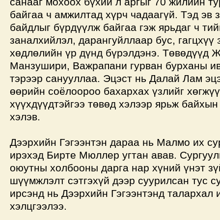
санааг мохоох бүхий л аргыг 70 жилийн т
байгаа ч амжилтад хүрч чадаагүй. Тэд эв 
байдлыг бүрдүүлж байгаа гэж ярьдаг ч ти
заналхийлэл, дарангуйллаар бус, гагцхүү 
хөдлөлийн үр дүнд бүрэлдэнэ. Төвөдүүд Ж
Манзушири, Важрапани гурван бурханы ив
тэрээр санууллаа. Эцэст нь Далай Лам эцэ
өөрийн соёлоороо бахархах үзлийг хөгжү
хүүхдүүдтэйгээ төвөд хэлээр ярьж байхын
хэлэв.
Дээрхийн Гэгээнтэн дараа нь Малмо их су
ирэхэд Бирте Мюллер угтан авав. Сургуул
оюутны холбооны дарга нар хүний үнэт зү
шүүмжлэлт сэтгэхүй дээр суурилсан тус с
ирсэнд нь Дээрхийн Гэгээнтэнд талархал 
хэлцгээлээ.