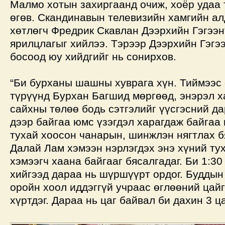
Малмо хотын захиргаанд очиж, хоёр удаа 
өгөв. Скандинавын телевизийн хамгийн а
хөтлөгч Фредрик Скавлан Дээрхийн Гэгээн
ярилцлагыг хийлээ. Тэрээр Дээрхийн Гэгэ
босоод юу хийдгийг нь сонирхов.
“Би бурханы шашны хуврага хүн. Тиймээс 
түрүүнд Бурхан Багшид мөргөөд, энэрэл х
сайхны төлөө бодь сэтгэлийг үүсгэсний д
дээр байгаа юмс үзэгдэл харагдаж байгаа
тухай хоосон чанарын, шинжлэн нягтлах б
Далай Лам хэмээн нэрлэгдэх энэ хүний тух
хэмээгч хаана байгааг бясалгадаг. Би 1:30
хийгээд дараа нь шүршүүрт ордог. Буддын
оройн хоол иддэггүй учраас өглөөний цай
хүртдэг. Дараа нь цаг байвал би дахин 3 ца