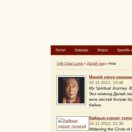
Эхлэл
Хуваарь
Мэдээ
Зургийн 
14th Dalai Lama
»
Далай лам
» Ном
Mиний оюун санааны
16-11-2012, 13:46
My Spiritual Journey. B
Энэ номонд Далай ла
өнгө аястай боловч б
байна.
Хайрын хүрээг тэлэ
15-11-2012, 21:30
Widening the Circle of