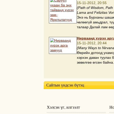
15-11-2012, 20:55
(Path of Wisdom, Path 
Lama and Felizitas Vo
Энэ нь Бурханы шашин
чөлөөгүй амьдрал, тү
талаар Далай лам өө
Нирваанд хүрэх арг
15-11-2012, 20:44
(Many Ways to Nirvana
Өөрийн дотоод ухамср
хэрхэн даван туулах 
зөвөлгөө өгсөн байна
Сайтын үндсэн бүтэц
Хэлсэн үг, илгээлт
Но