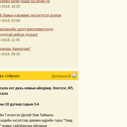
хэгийн билиг ухаан ба орчин үе
-2018, 18:20
й Ламын нэрэмжит институтэд зочлов
-2018, 03:08
алокегийн залуу мэргэлжилтнүүд,
нуудтай хийсэн уулзалт
-2018, 11:35
рлалаа, Карнатака"
-2018, 09:35
рь (ойрын)
Дэлгэрэнгүй
ала хот дахь номын айлдвар. Энэтхэг, ХП,
сала
ны 10 дугаар сарын 3-6
йн Гэгээнтэн Далай Лам Тайваны
нүүдийн хүсэлтээр дөрвөн өдрийн турш "Төвд
" номыг тайлбарлан айлдана.