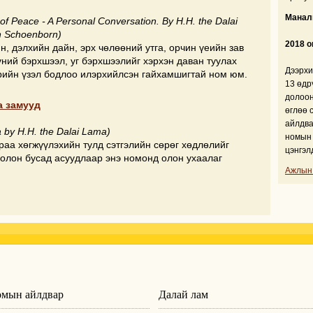
Манали
of Peace - A Personal Conversation. By H.H. the Dalai
n Schoenborn)
2018 о
, дэлхийн дайн, эрх чөлөөний утга, орчин үеийн зав
үний бэрхшээл, уг бэрхшээлийг хэрхэн даван туулах
Дээрхи
рийн үзэл бодлоо илэрхийлсэн гайхамшигтай ном юм.
13 өдр
долоон
а замууд
өглөө 
айлдва
 by H.H. the Dalai Lama)
номын 
аа хөгжүүлэхийн тулд сэтгэлийн сөрөг хөдлөлийг
цэнгэл
болон бусад асуудлаар энэ номонд олон ухаалаг
.
Ажлын
мын айлдвар
Далай лам