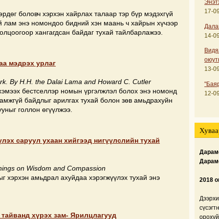
Энэт
17-09
өрдөг боловч хэрхэн хайрлах талаар тэр бүр мэдэхгүй
 лам энэ номондоо бидний хэн маань ч хайрын хүчээр
Дала
олцоогоор хангагдсан байдаг тухай тайлбарлажээ.
14-09
Видя
оюут
аа мэдрэх урлаг
13-09
rk. By H.H. the Dalai Lama and Howard C. Cutler
"Бая
хэмээх бестселлэр номын үргэлжлэл болох энэ номонд
12-09
намжгүй байдлыг арилгах тухай болон зөв амьдрахуйн
ууныг голлон өгүүлжээ.
Хуваа
үлэх саруул ухаан хийгээд нигүүлслийн тухай
Дарамс
Дарам
achings on Wisdom and Compassion
г хэрхэн амьдрал ахуйдаа хэрэгжүүлэх тухай энэ
2018 о
Дээрхи
сүсэгт
 тайванд хүрэх зам- Ярилцлагууд
орохуй