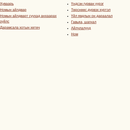
Хуваарь
Үндсэн гурван үүрэг
Номын айлдвар
Төрснөөс дүрвэх хүртэл
Номын айлдварт суухад анхаарах
Үйл явдлын он дараалал
зүйлс
Гавьяа, шагнал
Дарамсала хотын хөтөч
Айлчлалууд
Ном