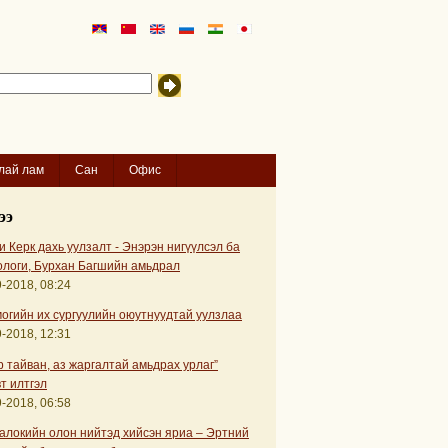
лай лам
Сан
Офис
ээ
 Керк дахь уулзалт - Энэрэн нигүүлсэл ба
ологи, Бурхан Багшийн амьдрал
-2018, 08:24
огийн их сургуулийн оюутнуудтай уулзлаа
-2018, 12:31
р тайван, аз жаргалтай амьдрах урлаг”
т илтгэл
-2018, 06:58
алокийн олон нийтэд хийсэн яриа – Эртний