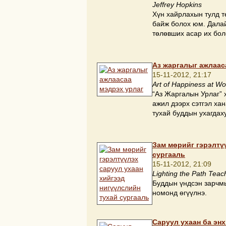
Jeffrey Hopkins
Хүн хайрлахын тулд т
байж болох юм. Далай
төлөвших асар их бол
Aз жаргалыг ажлаас
15-11-2012, 21:17
Art of Happiness at Wo
“Aз Жаргалын Урлаг” 
ажил дээрх сэтгэл ха
тухай буддын ухагдах
Зам мөрийг гэрэлтү
сургааль
15-11-2012, 21:09
Lighting the Path Te
Буддын үндсэн зарчмы
номонд өгүүлнэ.
Саруул ухаан ба энх