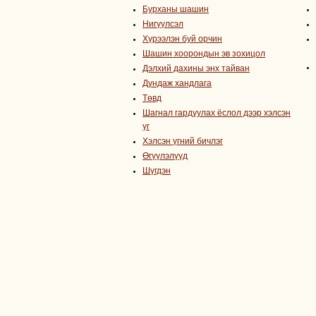
Бурханы шашин
Нигүүлсэл
Хүрээлэн буй орчин
Шашин хоорондын эв зохицол
Дэлхий дахины энх тайван
Дундаж хандлага
Төвд
Шагнал гардуулах ёслол дээр хэлсэн
үг
Хэлсэн үгний бичлэг
Өгүүлэлүүд
Шүгдэн