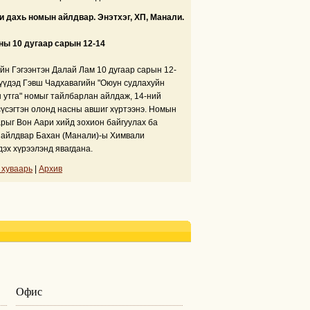
 дахь номын айлдвар. Энэтхэг, ХП, Манали.
ны 10 дугаар сарын 12-14
йн Гэгээнтэн Далай Лам 10 дугаар сарын 12-
үүдэд Гэвш Чадхавагийн "Оюун судлахуйн
 утга" номыг тайлбарлан айлдаж, 14-ний
сүсэгтэн олонд насны авшиг хүртээнэ. Номын
рыг Вон Аари хийд зохион байгуулах ба
айлдвар Бахан (Манали)-ы Химвали
дэх хүрээлэнд явагдана.
 хуваарь
|
Архив
Офис