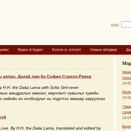
Хайх
цомог
Видео & Аудио
Хэлсэн үг, илгээлт
Номын айлдвар
Да
Мэд
Нёиви
 аялал. Далай лам ба София Стрилл-Ревер
техн
24-09
y H.H. the Dalai Lama with Sofia Stril-rever
Малм
мын амьдралын замнал, өөрчлөлт хувьслыг хувийн
19-09
үх нийийн ач холбогдлыг нь тодотгох замаар харуулсан
“Ама
сэдэв
хүй
18-09
Видя
 Love. By H.H. the Dalai Lama, translated and edited by