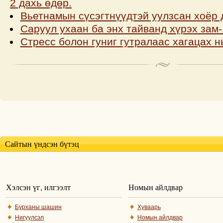
2 дахь өдөр.
Вьетнамын сүсэгтнүүдтэй уулзсан хоёр 
Саруул ухаан ба энх тайванд хүрэх зам
Стресс болон гуниг гутралаас хагацах н
Сайтын үндсэн бүтэц
Хэлсэн үг, илгээлт
Номын айлдвар
Бурханы шашин
Хуваарь
Нигүүлсэл
Номын айлдвар