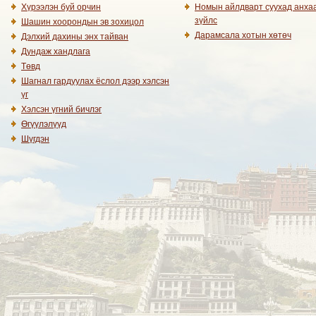
Хүрээлэн буй орчин
Номын айлдварт суухад анха
зүйлс
Шашин хоорондын эв зохицол
Дарамсала хотын хөтөч
Дэлхий дахины энх тайван
Дундаж хандлага
Төвд
Шагнал гардуулах ёслол дээр хэлсэн
үг
Хэлсэн үгний бичлэг
Өгүүлэлүүд
Шүгдэн