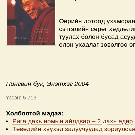
Өөрийн дотоод ухамсраа
сэтгэлийн сөрөг хөдлөли
туулах болон бусад асуу
олон ухаалаг зөвөлгөө ө
Пингвин бук, Энэтхэг 2004
Үзсэн: 5 713
Холбоотой мэдээ:
Рига дахь номын айлдвар – 2 дахь өдөр
Төвөдийн хүүхэд залуучуудад зориулса