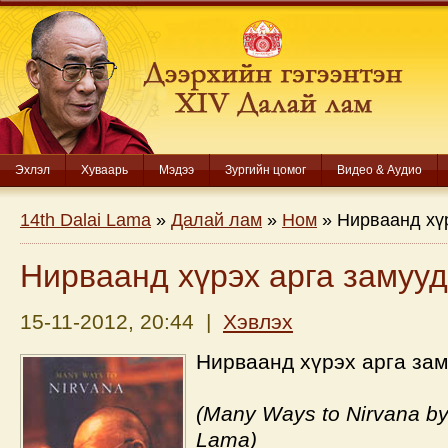
Эхлэл
Хуваарь
Мэдээ
Зургийн цомог
Видео & Аудио
14th Dalai Lama
»
Далай лам
»
Ном
» Нирваанд хүр
Нирваанд хүрэх арга замууд
15-11-2012, 20:44 |
Хэвлэх
Нирваанд хүрэх арга зам
(Many Ways to Nirvana by 
Lama)