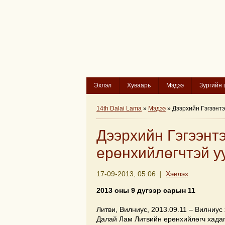
Эхлэл
Хуваарь
Мэдээ
Зургийн 
14th Dalai Lama
»
Мэдээ
» Дээрхийн Гэгээнт
Дээрхийн Гэгээнт
ерөнхийлөгчтэй у
17-09-2013, 05:06 |
Хэвлэх
2013 оны 9 дүгээр сарын 11
Литви, Вилниус, 2013.09.11 – Вилниус
Далай Лам Литвийн ерөнхийлөгч хадаг