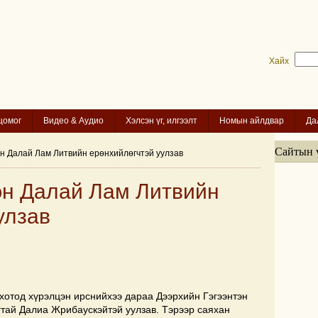
Хайх
цомог
Видео & Аудио
Хэлсэн үг, илгээлт
Номын айлдвар
Да
Сайтын 
эн Далай Лам Литвийн ерөнхийлөгчтэй уулзав
эн Далай Лам Литвийн
улзав
 хотод хүрэлцэн ирснийхээ дараа Дээрхийн Гэгээнтэн
тай Далиа Жрибаускэйтэй уулзав. Тэрээр саяхан