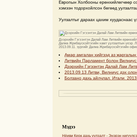
Европын Холбооны ерөнхийлөгчөөр сон
хэмээн тодорхойлсон бөгөөд уулзалта
Уулзалтыг дараах цахим хуудаснаас үз
Дээрхийн Гэгээнтэн Далай Лам Литвийн ерөнхийл
Далиа Жрибаускэйтэгийн хамт уулзалтын үеэр. Ли
2013.09.11. зургийг Далиа Жрибаускэйтэгийн офи
Амар амгалан хийгээд аз жаргалын
Литвийн Парламент болон Вилниус 
Дээрхийн Гэгээнтэн Далай Лам Литв
2013.09.13 Литви, Вилниус дэх оло
Болзано дахь айлчлал. Итали. 2013
Мэдээ
Нёиви Керк дахь уулзалт - Энэрэн нигүүлс