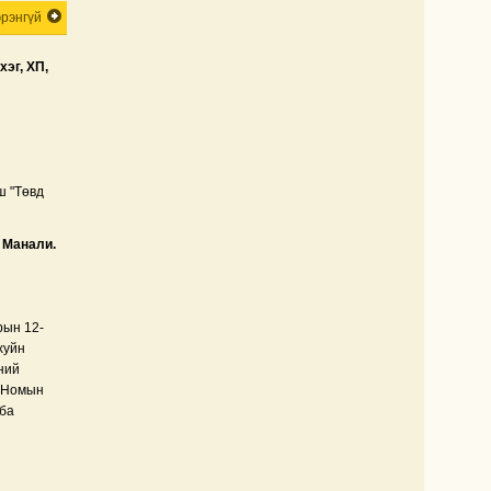
эрэнгүй
эг, ХП,
ш "Төвд
 Манали.
рын 12-
хуйн
ний
. Номын
 ба