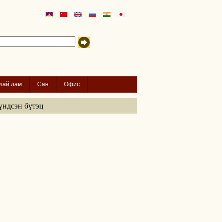
лай лам
Сан
Офис
үндсэн бүтэц