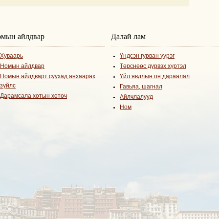
мын айлдвар
Далай лам
Хуваарь
Үндсэн гурван үүрэг
Номын айлдвар
Төрснөөс дүрвэх хүртэл
Номын айлдварт суухад анхаарах
Үйл явдлын он дараалал
зүйлс
Гавьяа, шагнал
Дарамсала хотын хөтөч
Айлчлалууд
Ном