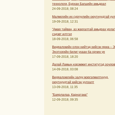
технологи, Бурхан Багшийн амьдрал
24-09-2018, 08:24
Малмогийн их сургуулийн оюутнуудтай уу
19-09-2018, 12:31
“Амар тайван, аз жаргалтай амьдрах урлаг
сэдэвт илтгэл
18-09-2018, 06:58
Видяалокийн олон нийтэд хийсэн яриа – 
Энэтхэгийн билиг ухаан ба орчин үе
17-09-2018, 18:20
Далай Ламын нэрэмжит институтэд зочлов
14-09-2018, 03:08
Видяалокегийн залуу мэргэлжилтнүүд,
оюутнуудтай хийсэн уулзалт
13-09-2018, 11:35
"Баярлалаа, Карнатака"
12-09-2018, 09:35