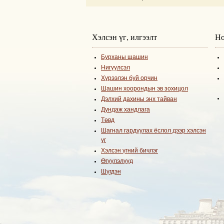
Хэлсэн үг, илгээлт
Но
Бурханы шашин
Нигүүлсэл
Хүрээлэн буй орчин
Шашин хоорондын эв зохицол
Дэлхий дахины энх тайван
Дундаж хандлага
Төвд
Шагнал гардуулах ёслол дээр хэлсэн
үг
Хэлсэн үгний бичлэг
Өгүүлэлүүд
Шүгдэн