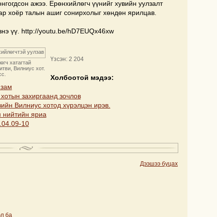
гогдсон ажээ. Ерөнхийлөгч үүнийг хувийн уулзалт
ар хоёр талын ашиг сонирхолыг хөндөн ярилцав.
нэ үү. http://youtu.be/hD7EUQx46xw
Үзсэн: 2 204
өгч хатагтай
тви, Вилниус хот.
сс.
Холбоотой мэдээ:
 зам
хотын захиргаанд зочлов
ийн Вилниус хотод хүрэлцэн ирэв.
н нийтийн яриа
.04.09-10
Дээшээ буцах
эл ба