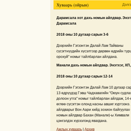
Хуваарь (ойрын)
Дэлг
Дарамсала хот дахь номын айлдвар. Энэтх
Дарамсала
2018 оны 10 дугаар сарын 3-6
Дээрхийн Гэгээнтэн Далай Лам Тайваны
сүсэгтнүүдийн хүсэлтээр дөрвөн өдрийн тур
орохуй" номыг тайлбарлан айлдана.
Манали дахь номын айлдвар. Энэтхэг, ХП,
2018 оны 10 дугаар сарын 12-14
Дээрхийн Гэгээнтэн Далай Лам 10 дугаар са
13 өдрүүдэд Гэвш Чадхавагийн "Оюун судла
долоон утга" номыг тайлбарлан айлдаж, 14-
өглөө сүсэгтэн олонд насны авшиг хүртээнэ
айлдварыг Вон Аари хийд зохион байгуулах
номын айлдвар Бахан (Манали)-ы Химвали
цэнгэлдэх хүрээлэнд явагдана.
Ажлын хуваарь
|
Архив