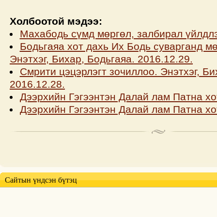
Холбоотой мэдээ:
Махабодь сүмд мөргөл, залбирал үйлдл
Бодьгаяа хот дахь Их Бодь суварганд мө
Энэтхэг, Бихар, Бодьгаяа. 2016.12.29.
Смрити цэцэрлэгт зочиллоо. Энэтхэг, Би
2016.12.28.
Дээрхийн Гэгээнтэн Далай лам Патна хо
Дээрхийн Гэгээнтэн Далай лам Патна х
Сайтын үндсэн бүтэц