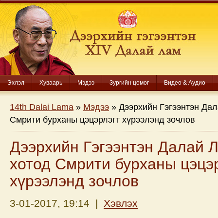
Эхлэл
Хуваарь
Мэдээ
Зургийн цомог
Видео & Аудио
14th Dalai Lama
»
Мэдээ
» Дээрхийн Гэгээнтэн Дал
Смрити бурханы цэцэрлэгт хүрээлэнд зочлов
Дээрхийн Гэгээнтэн Далай 
хотод Смрити бурханы цэцэ
хүрээлэнд зочлов
3-01-2017, 19:14 |
Хэвлэх