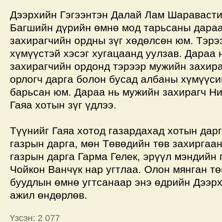
Дээрхийн Гэгээнтэн Далай Лам Шаравасти
Багшийн дүрийн өмнө мод тарьсаны дара
захирагчийн ордны зүг хөдөлсөн юм. Тэрэ
хүмүүстэй хэсэг хугацаанд уулзав. Дараа
захирагчийн ордонд тэрээр мужийн захира
орлогч дарга болон бусад албаны хүмүүси
барьсан юм. Дараа нь мужийн захирагч Н
Гаяа хотын зүг үдлээ.
Түүнийг Гаяа хотод газардахад хотын дарг
газрын дарга, мөн Төвөдийн төв захирга
газрын дарга Гарма Гелек, эрүүл мэндийн 
Чойкон Ванчүк нар угтлаа. Олон мянган т
буудлын өмнө угтсанаар энэ өдрийн Дээрх
ажил өндөрлөв.
Үзсэн: 2 077