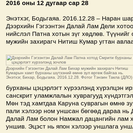
2016 оны 12 дугаар сар 28
Энэтхэг, Бодьгаяа. 2016.12.28 – Наран ша
Дээрхийн Гэгээнтэн Далай Лам Дели хото
нийслэл Патна хотын зүг хөдлөв. Түүнийг
мужийн захирагч Нитиш Кумар угтан авлаа
Дээрхийн Гэгээнтэн Далай Лам Бихар мужийн захирагч Нитиш
Кумарын хамт бурханы шүтээний өмнө зул өргөж байгаа нь.
Энэтхэг, Бихар, Бодьгаяа. 2016.12.28. Фотог Тэнзин Такла (ДЛО)
бурханы цэцэрлэгт хүрээлэнд хүрэлцэн ир
санскрит уламжлалын хуврагууд хүндэтгэл
Мөн тэд хамтдаа Каруна суврагын өмнө зу
пали хэлээр ном уншсан бөгөөд дараа нь 
Далай Лам болон Намжал дацангийн лам х
уншив. Эцэст нь япон хэлээр уншлага унш