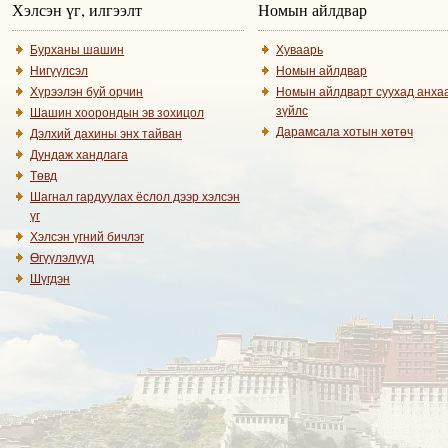
Хэлсэн үг, илгээлт
Номын айлдвар
Бурханы шашин
Хуваарь
Нигүүлсэл
Номын айлдвар
Хүрээлэн буй орчин
Номын айлдварт суухад анха
зүйлс
Шашин хоорондын эв зохицол
Дарамсала хотын хөтөч
Дэлхий дахины энх тайван
Дундаж хандлага
Төвд
Шагнал гардуулах ёслол дээр хэлсэн
үг
Хэлсэн үгний бичлэг
Өгүүлэлүүд
Шүгдэн