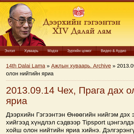
Эхлэл
Хуваарь
Мэдээ
Зургийн цомог
Видео & Аудио
14th Dalai Lama
»
Ажлын хуваарь. Archive
» 2013.0
олон нийтийн яриа
2013.09.14 Чех, Прага дах 
яриа
Дээрхийн Гэгээнтэн Өнөөгийн нийгэм дэх 
хийгээд хүндлэл сэдвээр Tipsport цэнгэлд
хойш олон нийтийн яриа хийнэ. Дэлгэрэнг