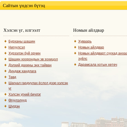
Сайтын үндсэн бүтэц
Хэлсэн үг, илгээлт
Номын айлдвар
Бурханы шашин
Хуваарь
Нигүүлсэл
Номын айлдвар
Хүрээлэн буй орчин
Номын айлдварт суухад анха
зүйлс
Шашин хоорондын эв зохицол
Дарамсала хотын хөтөч
Дэлхий дахины энх тайван
Дундаж хандлага
Төвд
Шагнал гардуулах ёслол дээр хэлсэн
үг
Хэлсэн үгний бичлэг
Өгүүлэлүүд
Шүгдэн