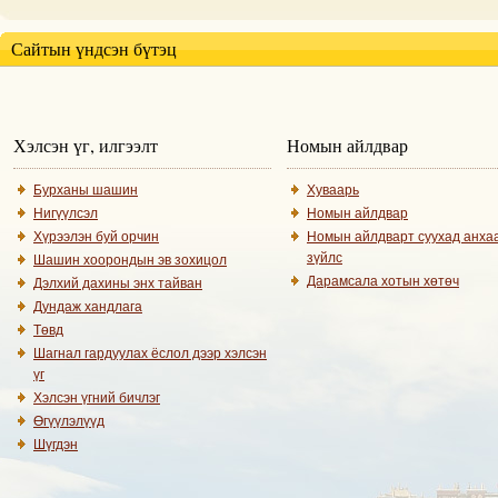
Сайтын үндсэн бүтэц
Хэлсэн үг, илгээлт
Номын айлдвар
Бурханы шашин
Хуваарь
Нигүүлсэл
Номын айлдвар
Хүрээлэн буй орчин
Номын айлдварт суухад анха
зүйлс
Шашин хоорондын эв зохицол
Дарамсала хотын хөтөч
Дэлхий дахины энх тайван
Дундаж хандлага
Төвд
Шагнал гардуулах ёслол дээр хэлсэн
үг
Хэлсэн үгний бичлэг
Өгүүлэлүүд
Шүгдэн