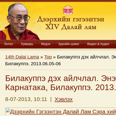
Эхлэл
Хуваарь
Мэдээ
Зургийн цомог
Видео & Аудио
14th Dalai Lama
»
Top
» Билакуппэ дэх айлчлал. Эн
Билакуппэ. 2013.06.05-06
Билакуппэ дэх айлчлал. Энэт
Карнатака, Билакуппэ. 2013
8-07-2013, 10:11 |
Хэвлэх