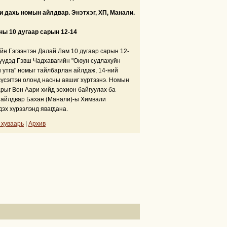
 дахь номын айлдвар. Энэтхэг, ХП, Манали.
ны 10 дугаар сарын 12-14
йн Гэгээнтэн Далай Лам 10 дугаар сарын 12-
үүдэд Гэвш Чадхавагийн "Оюун судлахуйн
 утга" номыг тайлбарлан айлдаж, 14-ний
сүсэгтэн олонд насны авшиг хүртээнэ. Номын
рыг Вон Аари хийд зохион байгуулах ба
айлдвар Бахан (Манали)-ы Химвали
дэх хүрээлэнд явагдана.
 хуваарь
|
Архив