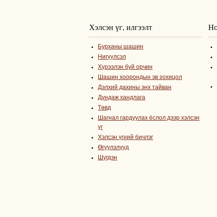
Хэлсэн үг, илгээлт
Но
Бурханы шашин
Нигүүлсэл
Хүрээлэн буй орчин
Шашин хоорондын эв зохицол
Дэлхий дахины энх тайван
Дундаж хандлага
Төвд
Шагнал гардуулах ёслол дээр хэлсэн
үг
Хэлсэн үгний бичлэг
Өгүүлэлүүд
Шүгдэн