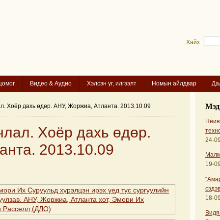
Хайх
цомог
Видео & Аудио
Хэлсэн үг, илгээлт
Номын айлдвар
Да
Мэд
л. Хоёр дахь өдөр. АНУ, Жоржиа, Атланта. 2013.10.09
Нёиви
члал. Хоёр дахь өдөр.
техн
24-09
анта. 2013.10.09
Малм
19-09
“Ама
сэдэв
18-09
Видя