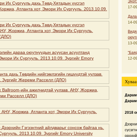
Энэт
17-09
Дала
14-09
Видя
оюут
13-09
"Бая
12-09
Хуваа
Дарамс
Дарам
2018 о
Дээрхи
сүсэгт
орохуй