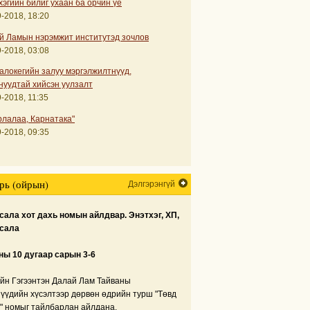
хэгийн билиг ухаан ба орчин үе
-2018, 18:20
й Ламын нэрэмжит институтэд зочлов
-2018, 03:08
алокегийн залуу мэргэлжилтнүүд,
нуудтай хийсэн уулзалт
-2018, 11:35
рлалаа, Карнатака"
-2018, 09:35
рь (ойрын)
Дэлгэрэнгүй
ала хот дахь номын айлдвар. Энэтхэг, ХП,
сала
ны 10 дугаар сарын 3-6
йн Гэгээнтэн Далай Лам Тайваны
нүүдийн хүсэлтээр дөрвөн өдрийн турш "Төвд
" номыг тайлбарлан айлдана.