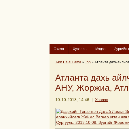
Эхлэл
Хуваарь
Мэдээ
Зургийн 
14th Dalai Lama
»
Top
» Атланта дахь айлчла
Атланта дахь айл
АНУ, Жоржиа, Атл
10-10-2013, 14:46 |
Хэвлэх