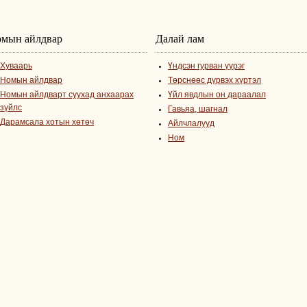
мын айлдвар
Далай лам
Хуваарь
Үндсэн гурван үүрэг
Номын айлдвар
Төрснөөс дүрвэх хүртэл
Номын айлдварт суухад анхаарах
Үйл явдлын он дараалал
зүйлс
Гавьяа, шагнал
Дарамсала хотын хөтөч
Айлчлалууд
Ном