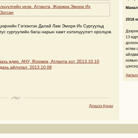
Манали
2018 о
Дээрхийн Гэгээнтэн Далай Лам Эмори Их Сургуульд
Дээрхи
тус сургуулийн багш нарын хамт хэлэлцүүлэгт оролцов.
13 өдр
долоон
өглөө 
айлдва
номын 
дахь өдөр. АНУ, Жоржиа, Атланта хот. 2Е13.10.10
цэнгэл
дахь айлчлал. 2013.10.08
Ажлын
Дээшээ буцах