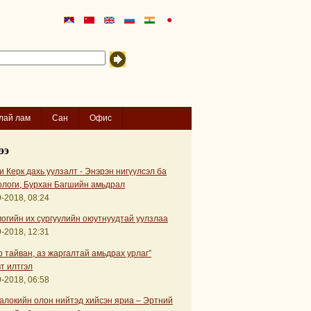
лай лам
Сан
Офис
ээ
 Керк дахь уулзалт - Энэрэн нигүүлсэл ба
ологи, Бурхан Багшийн амьдрал
-2018, 08:24
огийн их сургуулийн оюутнуудтай уулзлаа
-2018, 12:31
р тайван, аз жаргалтай амьдрах урлаг”
т илтгэл
-2018, 06:58
алокийн олон нийтэд хийсэн яриа – Эртний