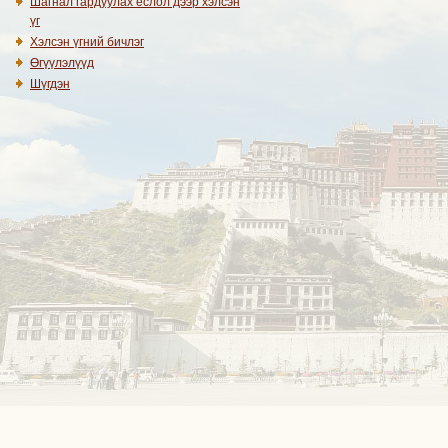
Шагнал гардуулах ёслол дээр хэлсэн
үг
Хэлсэн үгний бичлэг
Өгүүлэлүүд
Шүгдэн