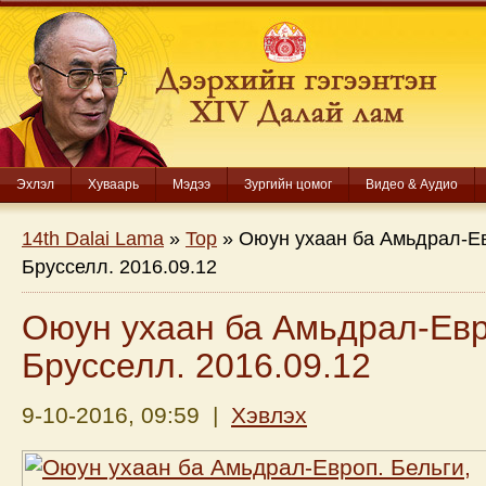
Эхлэл
Хуваарь
Мэдээ
Зургийн цомог
Видео & Аудио
14th Dalai Lama
»
Top
» Оюун ухаан ба Амьдрал-Ев
Брусселл. 2016.09.12
Оюун ухаан ба Амьдрал-Евр
Брусселл. 2016.09.12
9-10-2016, 09:59 |
Хэвлэх