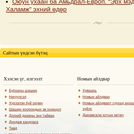
Оюун ухаан ба Амьдрал-Европ. “Эрх мэд
Халамж” эхний өдөр
Сайтын үндсэн бүтэц
Хэлсэн үг, илгээлт
Номын айлдвар
Бурханы шашин
Хуваарь
Нигүүлсэл
Номын айлдвар
Хүрээлэн буй орчин
Номын айлдварт суухад анха
зүйлс
Шашин хоорондын эв зохицол
Дарамсала хотын хөтөч
Дэлхий дахины энх тайван
Дундаж хандлага
Төвд