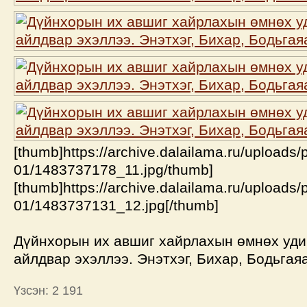
[thumb]https://archive.dalailama.ru/uploads/
01/1483737178_11.jpg/thumb]
[thumb]https://archive.dalailama.ru/uploads/
01/1483737131_12.jpg[/thumb]
Дүйнхорын их авшиг хайрлахын өмнөх уд
айлдвар эхэллээ. Энэтхэг, Бихар, Бодьгаяа
Үзсэн: 2 191