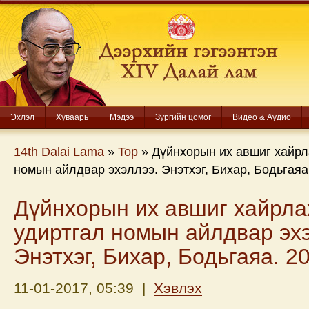
Эхлэл
Хуваарь
Мэдээ
Зургийн цомог
Видео & Аудио
14th Dalai Lama
»
Top
» Дүйнхорын их авшиг хайрл
номын айлдвар эхэллээ. Энэтхэг, Бихар, Бодьгаяа
Дүйнхорын их авшиг хайрл
удиртгал номын айлдвар эх
Энэтхэг, Бихар, Бодьгаяа. 2
11-01-2017, 05:39 |
Хэвлэх