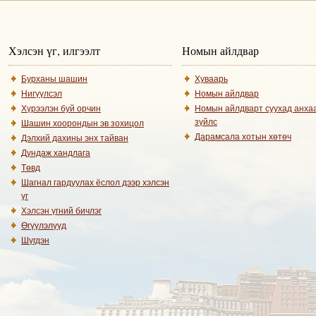
Хэлсэн үг, илгээлт
Номын айлдвар
Бурханы шашин
Хуваарь
Нигүүлсэл
Номын айлдвар
Хүрээлэн буй орчин
Номын айлдварт суухад анха
зүйлс
Шашин хоорондын эв зохицол
Дарамсала хотын хөтөч
Дэлхий дахины энх тайван
Дундаж хандлага
Төвд
Шагнал гардуулах ёслол дээр хэлсэн
үг
Хэлсэн үгний бичлэг
Өгүүлэлүүд
Шүгдэн