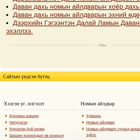
Даван дахь номын айлдварын хоёр дахь
Даван дахь номын айлдварын эхний өдө
Дээрхийн Гэгээнтэн Далай Ламын Даван
эхэллээ.
Сайтын үндсэн бүтэц
Хэлсэн үг, илгээлт
Номын айлдвар
Бурханы шашин
Хуваарь
Нигүүлсэл
Номын айлдвар
Хүрээлэн буй орчин
Номын айлдварт суухад анха
зүйлс
Шашин хоорондын эв зохицол