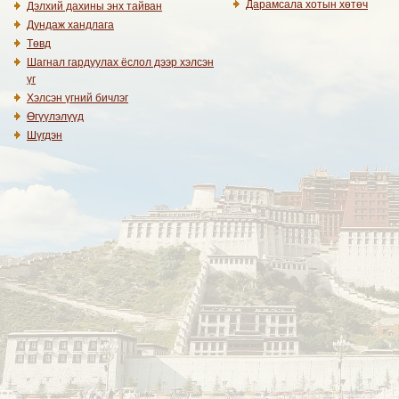
Дарамсала хотын хөтөч
Дэлхий дахины энх тайван
Дундаж хандлага
Төвд
Шагнал гардуулах ёслол дээр хэлсэн
үг
Хэлсэн үгний бичлэг
Өгүүлэлүүд
Шүгдэн