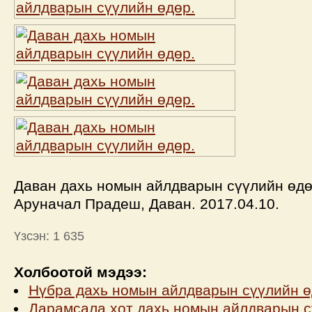
Даван дахь номын айлдварын сүүлийн өдөр
Аруначал Прадеш, Даван. 2017.04.10.
Үзсэн: 1 635
Холбоотой мэдээ:
Нүбра дахь номын айлдварын сүүлийн 
Дарамсала хот дахь номын айлдварын с