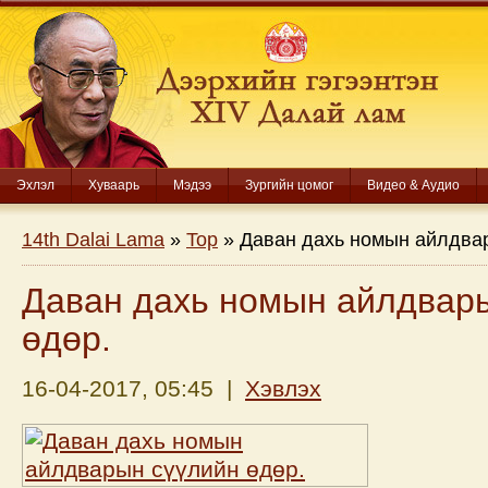
Эхлэл
Хуваарь
Мэдээ
Зургийн цомог
Видео & Аудио
14th Dalai Lama
»
Top
» Даван дахь номын айлдвар
Даван дахь номын айлдвар
өдөр.
16-04-2017, 05:45 |
Хэвлэх