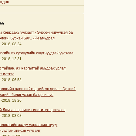
гдэн
ээ
 Керк дахь уулзалт - Энэрэн нигүүлсэл ба
ологи, Бурхан Багшийн амьдрал
-2018, 08:24
огийн их сургуулийн оюутнуудтай уулзлаа
-2018, 12:31
р тайван, аз жаргалтай амьдрах урлаг”
т илтгэл
-2018, 06:58
алокийн олон нийтэд хийсэн яриа – Эртний
хэгийн билиг ухаан ба орчин үе
-2018, 18:20
й Ламын нэрэмжит институтэд зочлов
-2018, 03:08
алокегийн залуу мэргэлжилтнүүд,
нуудтай хийсэн уулзалт