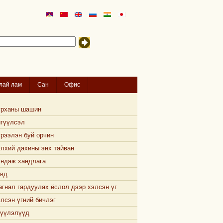
лай лам
Сан
Офис
урханы шашин
гүүлсэл
рээлэн буй орчин
лхий дахины энх тайван
ндаж хандлага
вд
гнал гардуулах ёслол дээр хэлсэн үг
лсэн үгний бичлэг
үүлэлүүд