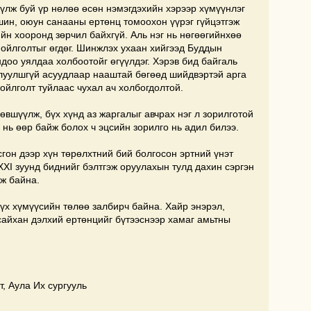
лж буй үр нөлөө өсөн нэмэгдэхийн хэрээр хүмүүнлэг
ин, оюун санааны ертөнц томоохон үүрэг гүйцэтгэж
н хооронд зөрчил байхгүй. Аль нэг нь нөгөөгийнхөө
й ойлголтыг өгдөг. Шинжлэх ухаан хийгээд Буддын
ндоо уялдаа холбоотойг өгүүлдэг. Хэрэв бид байгаль
луулшгүй асуудлаар нааштай бөгөөд шийдвэртэй арга
 ойлголт туйлаас чухал ач холбогдолтой.
өвшүүлж, бүх хүнд аз жаргалыг авчрах нэг л зорилготой
ам нь өөр байж болох ч эцсийн зорилго нь адил билээ.
гон дээр хүн төрөлхтний бий болгосон эртний үнэт
ХХI зуунд биднийг бэлтгэж оруулахын тулд дахин сэргэн
ож байна.
бүх хүмүүсийн төлөө залбирч байна. Хайр энэрэл,
сайхан дэлхий ертөнцийг бүтээснээр хамаг амьтны
т, Аула Их сургууль