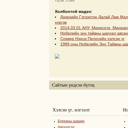
Үзсэн: 5 089
Холбоотой мэдээ:
Дээрхийн Гэгээнтэн Далай Лам Ма
хүргэв
2014.03.01 АНУ, Минесота, Минеап
Нобелийн энх тайвны шагнал авсан 
Спикер Нэнси Пелосийн хэлсэн үг
1989 оны Нобелийн Энх Тайвны ша
Сайтын үндсэн бүтэц
Хэлсэн үг, илгээлт
Но
Бурханы шашин
Нигүүлсэл