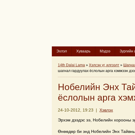
Эхлэл
Хуваарь
Мэдээ
Зургийн 
14th Dalai Lama
»
Хэлсэн үг, илгээлт
»
Шагнал
шагнал гардуулах ёслолын арга хэмжээн дээр
Нобелийн Энх Та
ёслолын арга хэмж
24-10-2012, 19:23 |
Хэвлэх
Эрхэм дээдэс ээ, Нобелийн хорооны эр
Өнөөдөр би энд Нобелийн Энх Тайвны