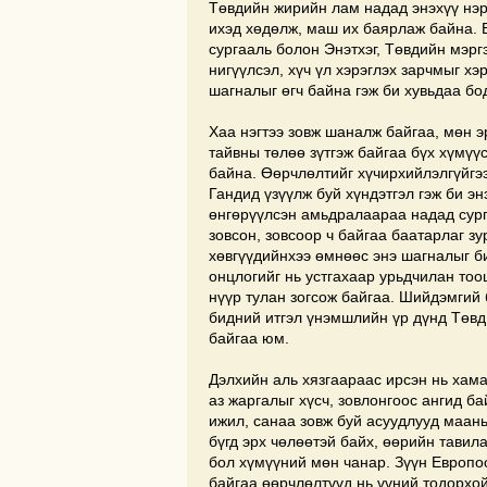
Төвдийн жирийн лам надад энэхүү нэр
ихэд хөдөлж, маш их баярлаж байна. 
сургааль болон Энэтхэг, Төвдийн мэрг
нигүүлсэл, хүч үл хэрэглэх зарчмыг хэ
шагналыг өгч байна гэж би хувьдаа бо
Хаа нэгтээ зовж шаналж байгаа, мөн э
тайвны төлөө зүтгэж байгаа бүх хүмүү
байна. Өөрчлөлтийг хүчирхийлэлгүйгэ
Гандид үзүүлж буй хүндэтгэл гэж би эн
өнгөрүүлсэн амьдралаараа надад сург
зовсон, зовсоор ч байгаа баатарлаг зу
хөвгүүдийнхээ өмнөөс энэ шагналыг б
онцлогийг нь устгахаар урьдчилан тоо
нүүр тулан зогсож байгаа. Шийдэмгий 
бидний итгэл үнэмшлийн үр дүнд Төвд
байгаа юм.
Дэлхийн аль хязгаараас ирсэн нь хама
аз жаргалыг хүсч, зовлонгоос ангид б
ижил, санаа зовж буй асуудлууд маань
бүгд эрх чөлөөтэй байх, өөрийн тавил
бол хүмүүний мөн чанар. Зүүн Европо
байгаа өөрчлөлтүүд нь үүний тодорхой