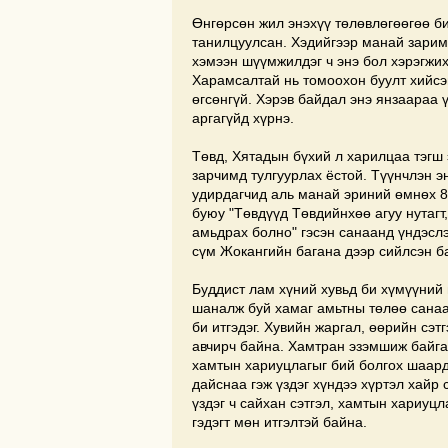
Өнгөрсөн жил энэхүү төлөвлөгөөгөө б
танилцуулсан. Хэдийгээр манай зарим
хэмээн шүүмжилдэг ч энэ бол хэрэгжих
Харамсалтай нь томоохон буулт хийс
өгсөнгүй. Хэрэв байдал энэ янзаараа 
аргагүйд хүрнэ.
Төвд, Хятадын бүхий л харилцаа тэгш 
зарчимд тулгуурлах ёстой. Түүнчлэн э
удирдагчид аль манай эриний өмнөх 8
буюу "Төвдүүд Төвдийнхөө агуу нутагт
амьдрах болно" гэсэн санаанд үндэслэ
сүм Жокангийн багана дээр сийлсэн ба
Буддист лам хүний хувьд би хүмүүний 
шаналж буй хамаг амьтны төлөө санаа 
би итгэдэг. Хувийн жаргал, өөрийн сэ
авчирч байна. Хамтран эзэмшиж байгаа
хамтын хариуцлагыг бий болгох шаар
дайснаа гэж үздэг хүндээ хүртэл хайр 
үздэг ч сайхан сэтгэл, хамтын хариуц
гэдэгт мөн итгэлтэй байна.