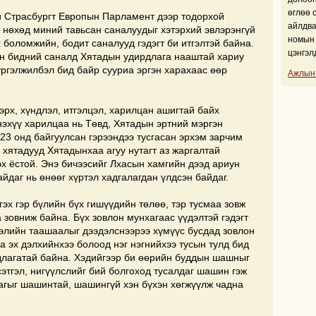
өглөө 
и Страсбургт Европын Парламент дээр тодорхой
айлдва
 нөхөд миний тавьсан саналуудыг хэтэрхий эвлэрэнгүй
номын 
 боломжийн, бодит саналууд гэдэгт би итгэлтэй байна.
цэнгэл
эн бидний саналд Хятадын удирдлага нааштай хариу
үргэлжилбэл бид байр сууриа эргэн харахаас өөр
Ажлын
эрх, хүндлэл, итгэлцэл, харилцан ашигтай байх
нэхүү харилцаа нь Төвд, Хятадын эртний мэргэн
23 онд байгуулсан гэрээндээ тусгасан эрхэм зарчим
, хятадууд Хятадынхаа агуу нутагт аз жаргалтай
х ёстой. Энэ бичээсийг Лхасын хамгийн дээд ариун
йдаг нь өнөөг хүртэл хадгалагдан үлдсэн байдаг.
гэх гэр бүлийн бүх гишүүдийн төлөө, тэр тусмаа зовж
зовниж байна. Бүх зовлон мунхагаас үүдэлтэй гэдэгт
тгэлийн таашаалыг дээдэлснээрээ хүмүүс бусдад зовлон
 эх дэлхийнхээ болоод нэг нэгнийхээ тусын тулд бид
длагатай байна. Хэдийгээр би өөрийн буддын шашныг
сэтгэл, нигүүлслийг бий болгоход тусалдаг шашин гэж
лагыг шашинтай, шашингүй хэн бүхэн хөгжүүлж чадна