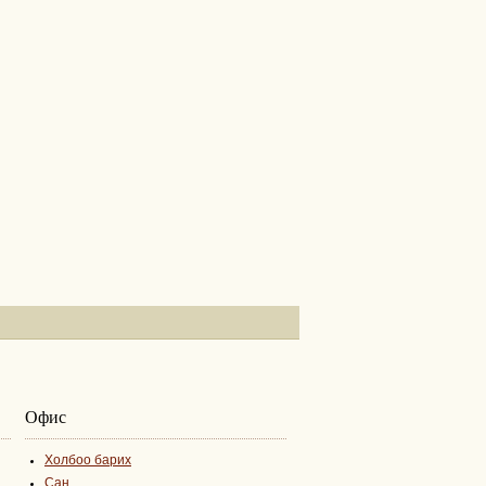
Офис
Холбоо барих
Сан