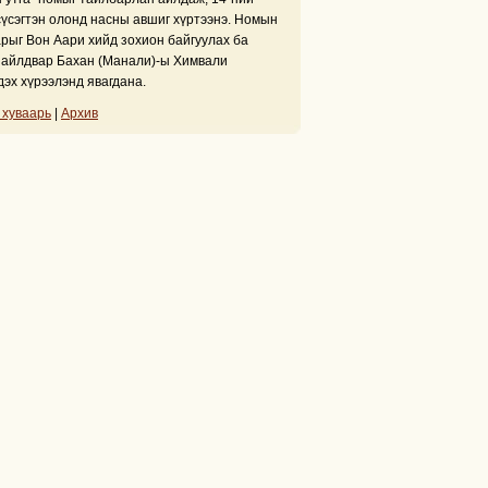
сүсэгтэн олонд насны авшиг хүртээнэ. Номын
рыг Вон Аари хийд зохион байгуулах ба
айлдвар Бахан (Манали)-ы Химвали
дэх хүрээлэнд явагдана.
 хуваарь
|
Архив