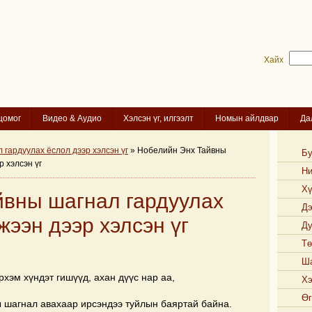
Хайх
цомог
Видео & Аудио
Хэлсэн үг, илгээлт
Номын айлдвар
Да
 гардуулах ёслол дээр хэлсэн үг
» Нобелийн Энх Тайвны
Б
 хэлсэн үг
Ни
Хү
йвны шагнал гардуулах
Дэ
ээн дээр хэлсэн үг
Ду
Тө
Ша
хэм хүндэт гишүүд, ахан дүүс нар аа,
Хэ
Өг
 шагнал авахаар ирсэндээ туйлын баяртай байна.