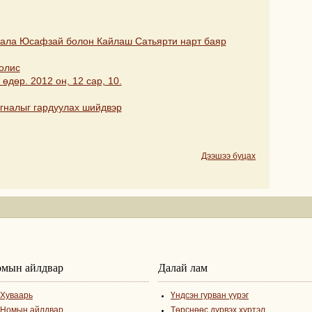
лала Юсафзай болон Кайлаш Сатьярти нарт баяр
олис
өдөр. 2012 он, 12 сар, 10.
гналыг гардуулах шийдвэр
Дээшээ буцах
мын айлдвар
Далай лам
Хуваарь
Үндсэн гурван үүрэг
Номын айлдвар
Төрснөөс дүрвэх хүртэл