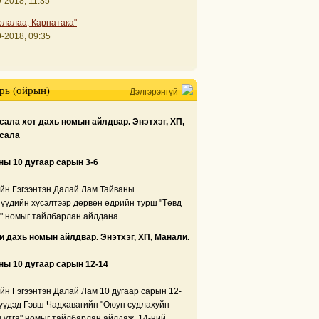
-2018, 11:35
рлалаа, Карнатака"
-2018, 09:35
рь (ойрын)
Дэлгэрэнгүй
ала хот дахь номын айлдвар. Энэтхэг, ХП,
сала
ны 10 дугаар сарын 3-6
йн Гэгээнтэн Далай Лам Тайваны
нүүдийн хүсэлтээр дөрвөн өдрийн турш "Төвд
" номыг тайлбарлан айлдана.
 дахь номын айлдвар. Энэтхэг, ХП, Манали.
ны 10 дугаар сарын 12-14
йн Гэгээнтэн Далай Лам 10 дугаар сарын 12-
үүдэд Гэвш Чадхавагийн "Оюун судлахуйн
 утга" номыг тайлбарлан айлдаж, 14-ний