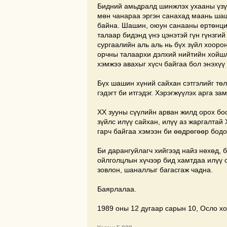
Бидний амьдралд шинжлэх ухааны үзүү
мөн чанараа эргэн санахад маань шаш
байна. Шашин, оюун санааны ертөнций
талаар бидэнд үнэ цэнэтэй гүн гүнзги
сургаалийн аль аль нь бүх зүйл хооро
орчны талаархи дэлхий нийтийн хойш
хэмжээ авахыг хүсч байгаа бол энэхүү
Бүх шашин хүний сайхан сэтгэлийг төл
гэдэгт би итгэдэг. Хэрэгжүүлэх арга з
ХХ зууны сүүлийн арван жилд орох бос
зүйлс илүү сайхан, илүү аз жаргалтай 
гарч байгаа хэмээн би өөдрөгөөр бод
Би дарангуйлагч хийгээд найз нөхөд, 
ойлголцлын хүчээр бид хамтдаа илүү 
зовлон, шаналлыг багасгаж чадна.
Баярлалаа.
1989 оны 12 дугаар сарын 10, Осло хо