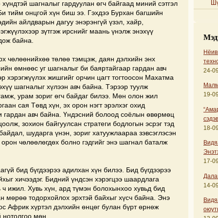
Шү
 хүндтэй шагналыг гардуулан өгч байгаад миний сэтгэл
Би тийм онцгой хүн биш ээ. Гэхдээ Бурхан багшийн
эдийн айлдварын дагуу энэрэнгүй үзэл, хайр,
рэгжүүлэхээр зүтгэж ирснийг маань үнэлж энэхүү
Мэд
дож байна.
Нёиви
рх чөлөөнийхөө төлөө тэмцэж, даян дэлхийн энх
техн
сийн өмнөөс уг шагналыг би баяртайгаар гардан авч
24-09
эр хэрэгжүүлэх жишгийг орчин цагт тогтоосон Махатма
Малм
эхүү шагналыг хүлээн авч байна. Тэрээр туулж
19-09
амж, урам зориг өгч байдаг билээ. Мөн олон жил
ргаан сая Төвд хүн, эх орон нэгт эрэлхэг охид
“Ама
и гардан авч байна. Үндэсний болоод соёлын өвөрмөц
сэдэв
цоолж, зохион байгуулсан стратеги бодлогын эсрэг тэд
18-09
байдал, шударга үнэн, зориг хатуужлаараа зэвсэглэсэн
 орон чөлөөлөгдөх болно гэдгийг энэ шагнал баталж
Видя
Энэт
17-09
агүй бид бүгдээрээ адилхан хүн билээ. Бид бүгдээрээ
Дала
айхыг хичээдэг. Бидний үндсэн хэрэгцээ шаардлага
14-09
 ч ижил. Хувь хүн, ард түмэн болохынхоо хувьд бид
ан мөрөө тодорхойлох эрхтэй байхыг хүсч байна. Энэ
Видя
ос Африк хүртэл дэлхийн өнцөг булан бүрт өрнөж
оюут
 нотолгоо мөн.