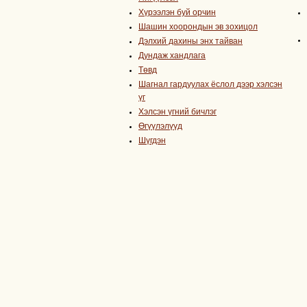
Хүрээлэн буй орчин
Шашин хоорондын эв зохицол
Дэлхий дахины энх тайван
Дундаж хандлага
Төвд
Шагнал гардуулах ёслол дээр хэлсэн
үг
Хэлсэн үгний бичлэг
Өгүүлэлүүд
Шүгдэн