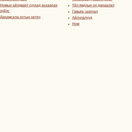
Номын айлдварт суухад анхаарах
Үйл явдлын он дараалал
зүйлс
Гавьяа, шагнал
Дарамсала хотын хөтөч
Айлчлалууд
Ном