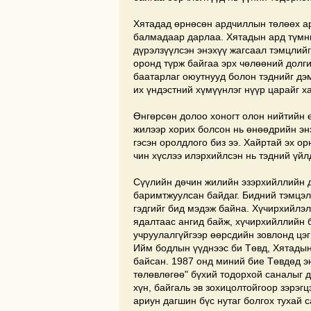
Хятадад өрнөсөн ардчиллын төлөөх ар
балмадаар дарлаа. Хятадын ард түмни
дүрэлзүүлсэн энэхүү жагсаал тэмцлийг
оронд түрж байгаа эрх чөлөөний долг
баатарлаг оюутнууд болон тэднийг дэ
их үндэстний хүмүүнлэг нүүр царайг х
Өнгөрсөн долоо хоногт олон нийтийн ө
жилээр хорих болсон нь өнөөдрийн эн
гэсэн оролдлого биз ээ. Хайртай эх о
чин хүслээ илэрхийлсэн нь тэдний үйл
Сүүлийн дөчин жилийн эзэрхийллийн 
баримтжуулсан байдаг. Бидний тэмцэл
гэдгийг бид мэдэж байна. Хүчирхийлэл
ядалтаас ангид байж, хүчирхийллийн 
учруулалгүйгээр өөрсдийн зовлонд цэг
Ийм бодлын үүднээс би Төвд, Хятадын
байсан. 1987 онд миний бие Төвдөд эн
төлөвлөгөө" бүхий тодорхой саналыг 
хүн, байгаль эв зохицолтойгоор зэрэг
ариун дагшин бүс нутаг болгох тухай 