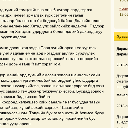
13-09
"Бая
д түмний тэмцлийг энэ оны 6 дугаар сард зэрлэг
12-09
й эрх чөлөөг эрмэлзэх зүрх сэтгэлийн галыг
 талаар болсон гэж би бодохгүй байна. Дэлхийн олон
ионы нөлөөнөөс Хятад улс зайлсхийж чадахгүй. Тэдгээр
мжигчид Хятадын удирдлага болон дэлхий дахинд агуу
Хуваа
аруулж чадлаа.
мнө дахин хэд хэдэн Төвд хүнийг арван ес хүртэлх
Дарамс
э үйл явдлын өмнө ард иргэдийг айлган сурдүүлэх
Дарам
рныхоо тусгаар тогтнолыг сэргээхийн төлөө өөрсдийн
дсэн цорын ганц “гэмт хэрэг" юм.
2018 о
дор манай ард түмний амссан зовлон шаналлыг сайн
Дээрхи
 маш удаан үргэлжилж байна. Бидний үйлс шударга
сүсэгт
 зөвхөн хүчирхийлэл, зовлонг авчирдаг учраас бид үзэн
орохуй
бус замаар тэмцлээ үргэлжлүүлэх ёстой. Бусдад зовлон
Манали
 тавихыг бид хичээж байна.
 хооронд хэлэлцээр хийх саналыг нэг бус удаа тавьж
2018 о
х тайван, хүний эрхийг сэргээх "Таван зүйлт
дэвшүүлсэн юм. Төвдийн бүх газар нутгийг Ахимса буюу
Дээрхи
цэн оршиж болох амар амгалан, хүчирхийллийн бус
13 өдр
санал үүнд орсон.
долоон