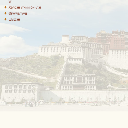
үг
Хэлсэн үгний бичлэг
Өгүүлэлүүд
Шүгдэн