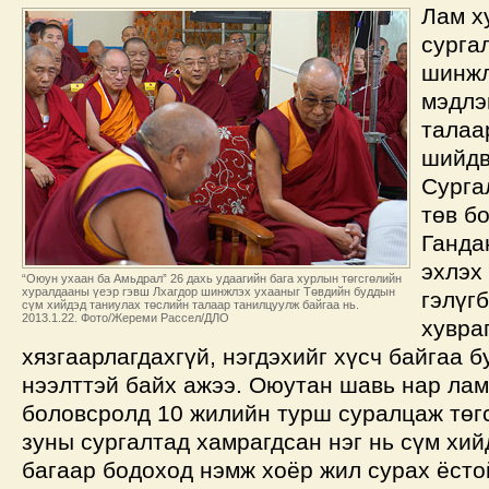
Лам х
сурга
шинжл
мэдлэ
талаа
шийдв
Сурга
төв б
Ганда
эхлэх
“Оюун ухаан ба Амьдрал” 26 дахь удаагийн бага хурлын төгсгөлийн
хуралдааны үеэр гэвш Лхагдор шинжлэх ухааныг Төвдийн буддын
гэлүг
сүм хийдэд таниулах төслийн талаар танилцуулж байгаа нь.
2013.1.22. Фото/Жереми Рассел/ДЛО
хувра
хязгаарлагдахгүй, нэгдэхийг хүсч байгаа 
нээлттэй байх ажээ. Оюутан шавь нар ла
боловсролд 10 жилийн турш суралцаж төг
зуны сургалтад хамрагдсан нэг нь сүм хи
багаар бодоход нэмж хоёр жил сурах ёсто