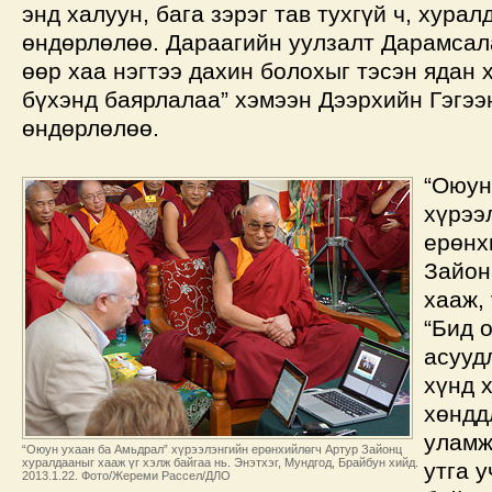
энд халуун, бага зэрэг тав тухгүй ч, хура
өндөрлөлөө. Дараагийн уулзалт Дарамсал
өөр хаа нэгтээ дахин болохыг тэсэн ядан 
бүхэнд баярлалаа” хэмээн Дээрхийн Гэгээ
өндөрлөлөө.
“Оюун
хүрээ
ерөнх
Зайон
хааж, 
“Бид 
асууд
хүнд 
хөндд
уламж
“Оюун ухаан ба Амьдрал” хүрээлэнгийн ерөнхийлөгч Артур Зайонц
хуралдааныг хааж үг хэлж байгаа нь. Энэтхэг, Мундгод, Брайбун хийд.
утга 
2013.1.22. Фото/Жереми Рассел/ДЛО