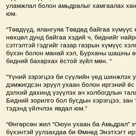
уламжлал болон амьдралыг хамгаалах хан
юм.
“Төвдүүд, ялангуяа Төвдөд байгаа хүмүүс
нөхцөл дунд байгаа хэдий ч, биднийг найрс
сэтгэлтэй гэдгийг газар газрын хүмүүс хэл
бүхэн болон манай хэл, Бурханы шашны ө
бидний бахархах ёстой зүйл мөн. “
“Үүний зэрэгцээ би сүүлийн үед шинжлэх 
дэмжигдсэн эрүүл ухаан болон иргэний ёс 
дэлхий дахинд үзүүлэх ач холбогдлын тал
Бидний зорилго бол бусдын хэрэгцээ, зан
тэдэнд үйлчлэх явдал юм.”
“Өнгөрсөн жил “Оюун ухаан ба Амьдрал” х
бүхэнтэй уулзахдаа би Өмнөд Энэтхэгт ир