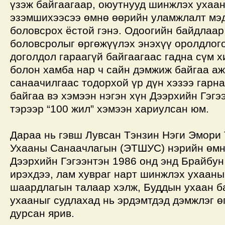
үзэж байгаагаар, оюутнууд шинжлэх ухаа
эзэмшихээсээ өмнө өөрийн уламжлалт мэд
боловсрох ёстой гэнэ. Одоогийн байдлаар
боловсролыг өргөжүүлэх энэхүү оролдлого
доголдол гараагүй байгаагаас гадна сүм 
болон хамба нар ч сайн дэмжиж байгаа аж
санаачилгаас тодорхой үр дүн хэзээ гарна
байгаа вэ хэмээн нэгэн хүн Дээрхийн Гэгэ
тэрээр “100 жил” хэмээн хариулсан юм.
Дараа нь гэвш Лувсан Тэнзин Нэги Эмори
Ухааны Санаачлагын (ЭТШУС) нэрийн өмнө
Дээрхийн Гэгээнтэн 1986 онд энд Брайбу
ирэхдээ, лам хувраг нарт шинжлэх ухааны
шаардлагын талаар хэлж, Буддын ухаан б
ухааныг судлахад нь эрдэмтдэд дэмжлэг ө
дурсан ярив.