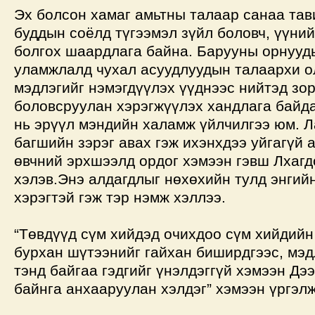
Эх болсон хамаг амьтны талаар санаа тав
буддын соёлд түгээмэл зүйл боловч, үүний
болгох шаардлага байна. Барууны орнуу
уламжлалд чухал асуудлуудын талаархи о
мэдлэгийг нэмэгдүүлэх үүднээс нийтэд зо
боловсруулан хэрэгжүүлэх хандлага байда
нь эрүүл мэндийн халамж үйлчилгээ юм. Л
багшийн зэрэг авах гэж ихэнхдээ уйгагүй 
өвчний эрхшээлд ордог хэмээн гэвш Лхаг
хэлэв.Энэ алдагдлыг нөхөхийн тулд энгий
хэрэгтэй гэж тэр нэмж хэллээ.
“Төвдүүд сүм хийдэд очихдоо сүм хийдийн
бурхан шүтээнийг гайхан биширдгээс, мэд
тэнд байгаа гэдгийг үнэлдэггүй хэмээн Дэ
байнга анхааруулан хэлдэг” хэмээн үргэл