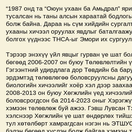
“1987 онд та “Оюун ухаан ба Амьдрал” яр
тусалсан нь таны алсын хараатай бодлогы
болж байна. Дараа нь сүм хийдийн сурга
ухааны хичээл оруулах явдлыг баталгаажу
болгох үүднээс ТНСА-ыг Эмори их сургуул
Тэрээр энэхүү үйл явцыг гурван үе шат бо
бөгөөд 2006-2007 он буюу Төлөвлөлтийн 
Гэгээнтний удирдлага дор Төвдийн ба ба
эрдэмтэд төлөвлөгөө боловсруулсны дагуу
биологийн хичээлийг хоёр хэл дээр зааха
2008-2013 он буюу Хөгжлийн үед хичээлий
боловсрогдсон ба 2014-2023 оныг Хэрэгж
хэмээн төлөвлөж буй ажээ. Гэвш Лувсан Т
хэлснээр Хөгжлийн үе шат өндөрлөх тийш
тул хөтөлбөрт хамрагдсан нэгэн нь ЭТШУ
бэлэн бөгөөд хүслэн болж байгаа хэмээн т