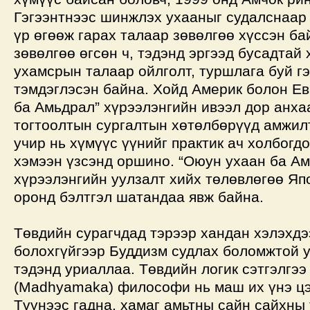
Гэгээнтнээс шинжлэх ухааныг судалснаар
үр өгөөж гарах талаар зөвөлгөө хүссэн ба
зөвөлгөө өгсөн ч, тэдэнд эргээд бусадтай
ухамсрын талаар ойлголт, туршлага буй г
тэмдэглэсэн байна. Хойд Америк болон Е
ба Амьдрал” хүрээлэнгийн ивээл дор анха
тогтоолтын сургалтын хөтөлбөрүүд амжил
учир нь хүмүүс үүнийг практик ач холбогд
хэмээн үзсэнд оршино. “Оюун ухаан ба А
хүрээлэнгийн уулзалт хийх төлөвлөгөө Яп
оронд бэлтгэл шатандаа явж байна.
Төвдийн сурагчдад тэрээр хандан хэлэхдэ
болохгүйгээр Буддизм судлах боломжтой 
тэдэнд уриаллаа. Төвдийн логик сэтгэлгээ
(Madhyamaka) философи нь маш их үнэ цэ
Түүнээс гадна, хамаг амьтны сайн сайхны