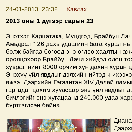
24-01-2013, 23:32 |
Хэвлэх
2013 оны 1 дүгээр сарын 23
Энэтхэг, Карнатака, Мундгод, Брайбун Лач
Амьдрал “ 26 дахь удаагийн бага хурал нь
болж байгаа бөгөөд энэ өглөө хаалтын аж
оролцохоор Брайбун Лачи хийдэд олон то
хувраг, нийт 8000 орчим хүн дахин хуран 
Энэхүү үйл явдлыг дэлхий нийтэд ч ихээх
ажээ. Дээрхийн Гэгээнтэн XIV Далай ламы
гаргадаг цахим хуудсаар энэ үйл явдлыг 
бичлэгийг энэ хугацаанд 240,000 удаа хар
бүртгэгдсэн байна.
Диана
Дээрх