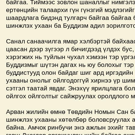
байгаа. Тиймээс зовлон шаналлыг нимгэл
ертөнцийн талаархи гүн гүнзгий мэдлэгийг
шаардлага бидэнд тулгарч байгаа байгаа 
шинжлэх ухаан ба Буддизм адил зорилгото
Санал санаачилга ямар хэлбэртэй байхаа
цаасан дээр зүгээр л бичигдээд үлдэх бус
хэрэгжих нь туйлын чухал хэмээн тэр үргэ
Буддизмыг шүтэн дагах нь юу болохыг тэр
буддистууд олон байдаг шиг ард иргэдийн
ухааны онолыг ойлгодоггүй хирнээ үр шим
сэтгэл таатай явдаг. Энэхүү ярилцлага бол
ойлгох ойлголтыг сайжруулах оролдлого м
Арван жилийн өмнө Төвдийн Номын Сан б
шинжлэх ухааны хөтөлбөр боловсруулах 
байна. Амчок ринбучи энэ ажлын эхийг та