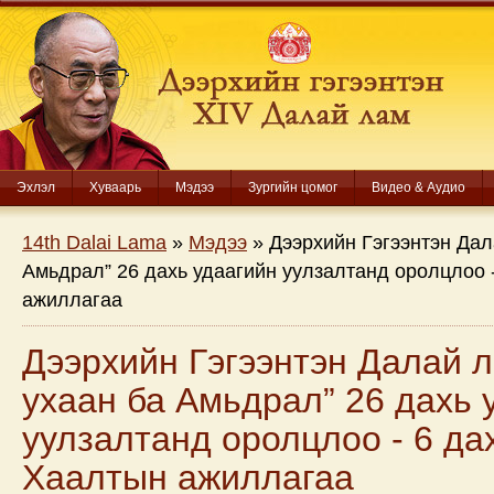
Эхлэл
Хуваарь
Мэдээ
Зургийн цомог
Видео & Аудио
14th Dalai Lama
»
Мэдээ
» Дээрхийн Гэгээнтэн Дал
Амьдрал” 26 дахь удаагийн уулзалтанд оролцлоо 
ажиллагаа
Дээрхийн Гэгээнтэн Далай 
ухаан ба Амьдрал” 26 дахь 
уулзалтанд оролцлоо - 6 да
Хаалтын ажиллагаа