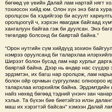
бөгөөд үе үеийн Далай лам нартай нягт хо
тохиосон хийд юм. Олон хүн энэ бага хура
оролцсон ба хэдийгээр би асуулт хариулт
оролцоогүй ч, хэрхэн явагдаж байгаад хүм
хангалуун байгаа гэж би дуулсан. Энэ бага
төгөлдөр болсонд би баяртай байна.”
“Орон нутгийн сүм хийдүүд зохион байгуу
нэмрээ оруулсанд би талархлаа илэрхийл
Ширээт болон бусад лам нар хурлыг дарга
баяртай байна. Дээр нь өндөр нас сүүдэр 
эрдэмтэн, их багш нар оролцож, лам нар
болон ойр орчмын сургуулиас олноороо и
талархлаа илэрхийлж байна. Эрдэмтдийн 
найз нөхөд бөгөөд тэдний үнэнч зан чана
хэлье. Та бүхэн бие биетэйгээ илэн далан
маш их хэрэгтэй байсан” хэмээн Далай ла