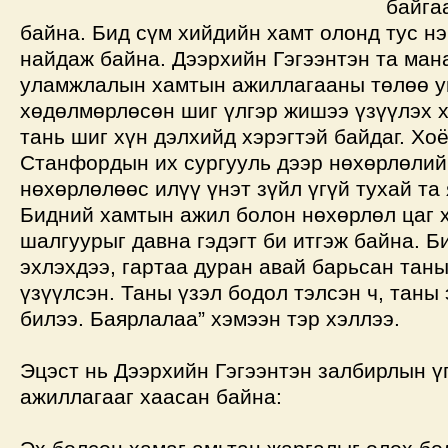
байга
байна. Бид сүм хийдийн хамт олонд тус нэ
найдаж байна. Дээрхийн Гэгээнтэн та ман
уламжлалын хамтын ажиллагааны төлөө у
хөдөлмөрлөсөн шиг үлгэр жишээ үзүүлэх х
тань шиг хүн дэлхийд хэрэгтэй байдаг. Хо
Станфордын их сургууль дээр нөхөрлөлий
нөхөрлөлөөс илүү үнэт зүйл үгүй тухай та
Бидний хамтын ажил болон нөхөрлөл цаг 
шалгуурыг давна гэдэгт би итгэж байна. Б
эхлэхдээ, гартаа дуран авай барьсан таны
үзүүлсэн. Таны үзэл бодол тэлсэн ч, таны 
билээ. Баярлалаа” хэмээн тэр хэллээ.
Эцэст нь Дээрхийн Гэгээнтэн залбирлын ү
ажиллагааг хаасан байна: