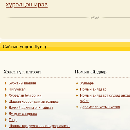
хүрэлцэн ирэв
Сайтын үндсэн бүтэц
Хэлсэн үг, илгээлт
Номын айлдвар
Бурханы шашин
Хуваарь
Нигүүлсэл
Номын айлдвар
Хүрээлэн буй орчин
Номын айлдварт суухад анха
зүйлс
Шашин хоорондын эв зохицол
Дарамсала хотын хөтөч
Дэлхий дахины энх тайван
Дундаж хандлага
Төвд
Шагнал гардуулах ёслол дээр хэлсэн