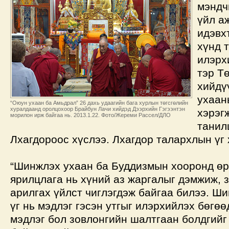
мэндч
үйл а
идэвх
хүнд 
илэрх
тэр Т
хийдү
ухаан
“Оюун ухаан ба Амьдрал” 26 дахь удаагийн бага хурлын төгсгөлийн
хуралдаанд оролцохоор Брайбун Лачи хийдэд Дээрхийн Гэгээнтэн
хэрэг
морилон ирж байгаа нь. 2013.1.22. Фото/Жереми Рассел/ДЛО
танил
Лхагдороос хүслээ. Лхагдор талархлын үг
“Шинжлэх ухаан ба Буддизмын хооронд өр
ярилцлага нь хүний аз жаргалыг дэмжиж,
арилгах үйлст чиглэгдэж байгаа билээ. Ши
үг нь мэдлэг гэсэн утгыг илэрхийлэх бөгөө
мэдлэг бол зовлонгийн шалтгаан болдгийг