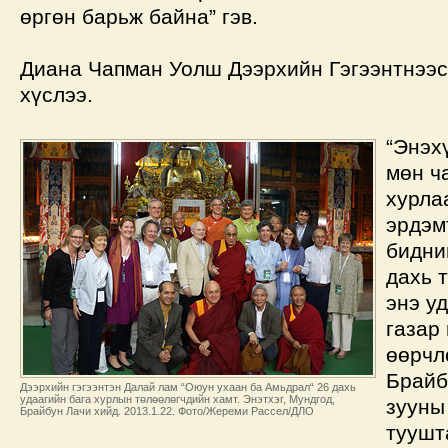
өргөн барьж байна” гэв.
Диана Чапман Уолш Дээрхийн Гэгээнтнээс 
хүслээ.
“Энэх
мөн ч
хурла
эрдэм
бидни
дахь 
энэ у
газар
өөрчл
Брайб
Дээрхийн гэгээнтэн Далай лам “Оюун ухаан ба Амьдрал“ 26 дахь
удаагийн бага хурлын төлөөлөгчдийн хамт. Энэтхэг, Мундгод,
зууны
Брайбун Лачи хийд. 2013.1.22. Фото/Жереми Рассел/ДЛО
туушт