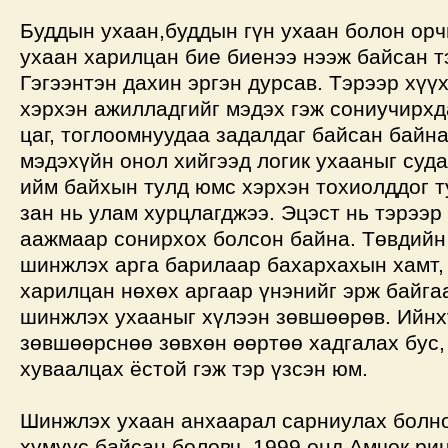
Буддын ухаан,буддын гүн ухаан болон ор
ухаан харилцан бие биенээ нээж байсан т
Гэгээнтэн дахин эргэн дурсав. Тэрээр хүү
хэрхэн ажилладгийг мэдэх гэж сониучирхд
цаг, тоглоомнуудаа задалдаг байсан байн
мэдэхүйн онол хийгээд логик ухааныг суд
ийм байхын тулд юмс хэрхэн тохиолддог т
зан нь улам хурцлагджээ. Эцэст нь тэрээ
аажмаар сонирхох болсон байна. Төвдийн
шинжлэх арга барилаар бахархахын хамт, 
харилцан нөхөх аргаар үнэнийг эрж байга
шинжлэх ухааныг хүлээн зөвшөөрөв. Ийнх
зөвшөөрснөө зөвхөн өөртөө хадгалах бус,
хуваалцах ёстой гэж тэр үзсэн юм.
Шинжлэх ухаан анхаарал сарниулах болно
хүмүүс байсан боловч, 1999 онд Амчок ри