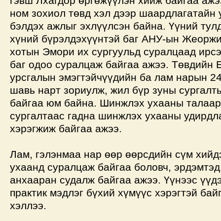
гэвш Лхагдор өргөжүүлэн хийж байгаа аж
ном зохиол төвд хэл дээр шаардлагатайн 
бэлдэх ажлыг эхлүүлсэн байна. Үүний тулд
хүний бүрэлдэхүүнтэй баг АНУ-ын Жеоржи
хотын Эмори их сургуульд суралцаад ирсэ
баг одоо суралцаж байгаа ажээ. Төвдийн 
урсгалын эмэгтэйчүүдийн ба лам нарын 2
шавь нарт зориулж, жил бүр зуны сургалт
байгаа юм байна. Шинжлэх ухааны талаар
сургалтаас гадна шинжлэх ухааны удирдл
хэрэгжиж байгаа ажээ.
Лам, гэлэнмаа нар өөр өөрсдийн сүм хийд
ухаанд суралцаж байгаа боловч, эрдэмтэд
анхааран судалж байгаа ажээ. Үүнээс үүд
практик мэдлэг бүхий хүмүүс хэрэгтэй бай
хэллээ.