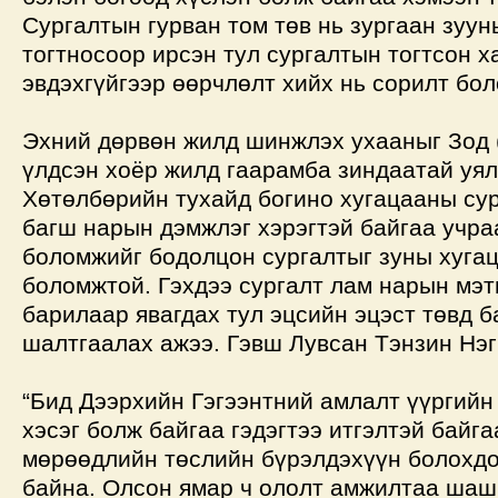
Сургалтын гурван том төв нь зургаан зуу
тогтносоор ирсэн тул сургалтын тогтсон х
эвдэхгүйгээр өөрчлөлт хийх нь сорилт бол
Эхний дөрвөн жилд шинжлэх ухааныг Зод 
үлдсэн хоёр жилд гаарамба зиндаатай уял
Хөтөлбөрийн тухайд богино хугацааны су
багш нарын дэмжлэг хэрэгтэй байгаа учра
боломжийг бодолцон сургалтыг зуны хуга
боломжтой. Гэхдээ сургалт лам нарын мэт
барилаар явагдах тул эцсийн эцэст төвд 
шалтгаалах ажээ. Гэвш Лувсан Тэнзин Нэг
“Бид Дээрхийн Гэгээнтний амлалт үүргийн
хэсэг болж байгаа гэдэгтээ итгэлтэй байга
мөрөөдлийн төслийн бүрэлдэхүүн болохдо
байна. Олсон ямар ч ололт амжилтаа шаш