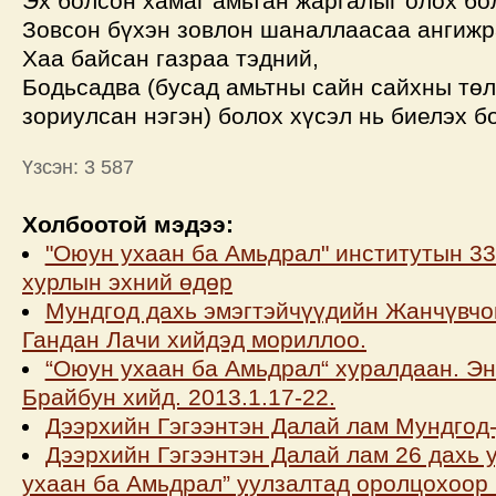
Эх болсон хамаг амьтан жаргалыг олох бо
Зовсон бүхэн зовлон шаналлаасаа ангижр
Хаа байсан газраа тэдний,
Бодьсадва (бусад амьтны сайн сайхны төл
зориулсан нэгэн) болох хүсэл нь биелэх б
Үзсэн: 3 587
Холбоотой мэдээ:
"Оюун ухаан ба Амьдрал" институтын 33
хурлын эхний өдөр
Мундгод дахь эмэгтэйчүүдийн Жанчүвчо
Гандан Лачи хийдэд мориллоо.
“Оюун ухаан ба Амьдрал“ хуралдаан. Эн
Брайбун хийд. 2013.1.17-22.
Дээрхийн Гэгээнтэн Далай лам Мундгод
Дээрхийн Гэгээнтэн Далай лам 26 дахь 
ухаан ба Амьдрал” уулзалтад оролцохоор