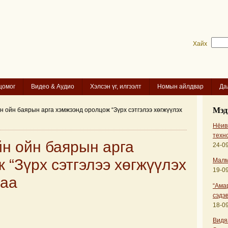
Хайх
цомог
Видео & Аудио
Хэлсэн үг, илгээлт
Номын айлдвар
Да
Мэд
 ойн баярын арга хэмжээнд оролцож “Зүрх сэтгэлээ хөгжүүлэх
Нёиви
техн
н ойн баярын арга
24-09
 “Зүрх сэтгэлээ хөгжүүлэх
Малм
19-09
лаа
“Ама
сэдэв
18-09
Видя