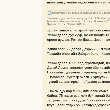
шинэ залуу үеийнхэндээ мөн л үлгэрлэ
Төвдийн үндэсний бүжгийн үзүүлбэр. ТТС-ийн та
баярын үйл ажиллагаанаас. Энэтхэг, Далхаузи, 20
Зургийг Тэнзэн Чойжор (ДЛО)
хүргэн талархал илэрхийлье” хэмээлээ
Үүний дараа дуу хуур, бүжиг наадмын 
ерөөн дуулав. Ректор Даваа Цэрэн тал
Үдийн зоогний дараа Дээрхийн Гэгээнт
Төвдийн өнөөгийн байдал болон ирээд
Үүний дараа 1000-аад сурагчидтай, цэ
Далай Ламыг морилох үеэр ойр хавийн 
Нанакийн сургуулиас сурагчид ирсэн б
“Намаскар” бүжгээр эхлэв. Сургуулийн
түүний залран ирсэн нь “улаан захиан
“Эрхэм дүү нар минь, ийм олон сайха
байна. 78 насыг зооглож буй миний би
залуужих шиг санагддаг. Энэ сайхан о
нүүр царай төдийгүй ирээдүйд үүрэг ха