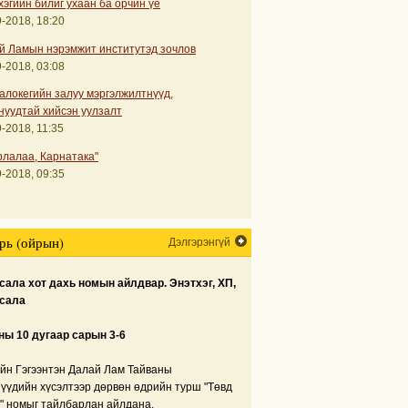
хэгийн билиг ухаан ба орчин үе
-2018, 18:20
й Ламын нэрэмжит институтэд зочлов
-2018, 03:08
алокегийн залуу мэргэлжилтнүүд,
нуудтай хийсэн уулзалт
-2018, 11:35
рлалаа, Карнатака"
-2018, 09:35
рь (ойрын)
Дэлгэрэнгүй
ала хот дахь номын айлдвар. Энэтхэг, ХП,
сала
ны 10 дугаар сарын 3-6
йн Гэгээнтэн Далай Лам Тайваны
нүүдийн хүсэлтээр дөрвөн өдрийн турш "Төвд
" номыг тайлбарлан айлдана.