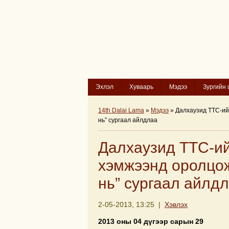
Эхлэл
Хуваарь
Мэдээ
Зургийн 
14th Dalai Lama
»
Мэдээ
» Далхаузид ТТС-ийн
нь” сургаал айлдлаа
Далхаузид ТТС-ий
хэмжээнд оролцож
нь” сургаал айлд
2-05-2013, 13:25 |
Хэвлэх
2013 оны 04 дүгээр сарын 29