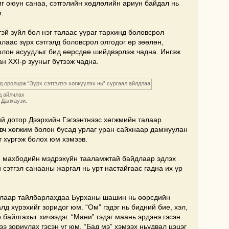
иг оюун санаа, сэтгэлийн хөдлөлийн ариун байдал нь
.
тэй зүйл бол нэг талаас уураг тархинд боловсрол
алаас зүрх сэтгэлд боловсрол олгодог өр зөөлөн,
 олон асуудлыг бид өөрсдөө шийдвэрлэж чадна. Ингэж
н XXI-р зууныг бүтээж чадна.
д айлчлах
 Далхаузи.
ий дотор Дээрхийн Гэгээнтнээс хөгжмийн талаар
эвч хөгжим болон бусад урлаг уран сайхнаар дамжуулан
т хүргэж болох юм хэмээв.
ие махбодийн мэдрэхүйн тааламжтай байдлаар эдлэх
 сэтгэл санааны жаргал нь урт настайгаас гадна их үр
талаар тайлбарлахдаа Бурханы шашин нь өөрсдийн
лд хүрэхийг зоридог юм. “Ом” гэдэг нь бидний бие, хэл,
р байлгахыг хичээдэг. “Мани” гэдэг маань эрдэнэ гэсэн
ээ зориулах гэсэн үг юм. “Бад мэ” хэмээх ньудвал цэцэг