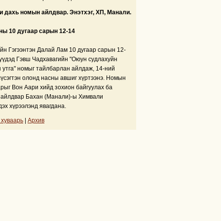
 дахь номын айлдвар. Энэтхэг, ХП, Манали.
ны 10 дугаар сарын 12-14
йн Гэгээнтэн Далай Лам 10 дугаар сарын 12-
үүдэд Гэвш Чадхавагийн "Оюун судлахуйн
 утга" номыг тайлбарлан айлдаж, 14-ний
сүсэгтэн олонд насны авшиг хүртээнэ. Номын
рыг Вон Аари хийд зохион байгуулах ба
айлдвар Бахан (Манали)-ы Химвали
дэх хүрээлэнд явагдана.
 хуваарь
|
Архив