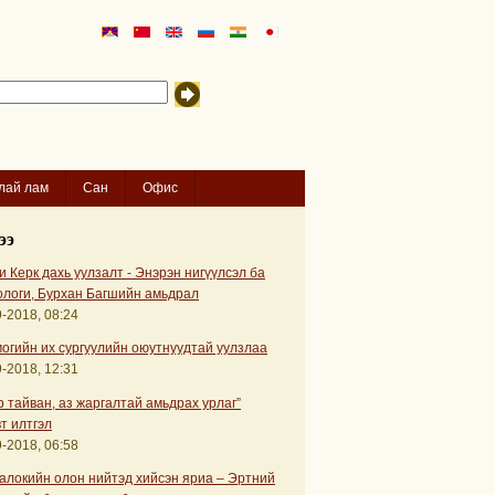
лай лам
Сан
Офис
ээ
 Керк дахь уулзалт - Энэрэн нигүүлсэл ба
ологи, Бурхан Багшийн амьдрал
-2018, 08:24
огийн их сургуулийн оюутнуудтай уулзлаа
-2018, 12:31
р тайван, аз жаргалтай амьдрах урлаг”
т илтгэл
-2018, 06:58
алокийн олон нийтэд хийсэн яриа – Эртний