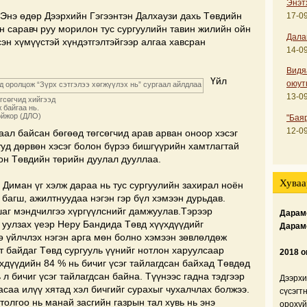
Энэт
 Энэ өдөр Дээрхийн Гэгээнтэн Далхаузи дахь Төвдийн
17-09
н саравч руу морилон тус сургуулийн тавин жилийн ойн
Дала
эн хүмүүстэй хүндэтгэлтэйгээр алгаа хавсран
14-09
Видя
Үйл
оюут
13-09
гсөгчид хийгээд
 байгаа нь.
Чойжор (ДЛО)
"Бая
12-09
ал байсан бөгөөд төгсөгчид арав арван оноор хэсэг
ууд дөрвөн хэсэг болон бүрээ бишгүүрийн хамтлагтай
он Төвдийн төрийн дуулал дууллаа.
Хуваа
Диман үг хэлж дараа нь тус сургуулийн захирал ноён
 багш, ажилтнуудаа нэгэн гэр бүл хэмээн дурьдав.
шаг мэндчилгээ хүргүүлснийг дамжуулав.Тэрээр
Дарамс
 уулзах үеэр Неру Бандида Төвд хүүхдүүдийг
Дарам
ө үйлчлэх нэгэн арга мөн болно хэмээн зөвлөлдөж
гт байдаг Төвд сургууль үүнийг нотлон харуулсаар
2018 о
хдүүдийн 84 % нь бичиг үсэг тайлагдсан байхад Төвдөд
л бичиг үсэг тайлагдсан байна. Түүнээс гадна тэдгээр
Дээрхи
асаа илүү хятад хэл бичгийг сурахыг чухалчлах болжээ.
сүсэгт
олгоо нь манай засгийн газрын тал хувь нь энэ
орохуй