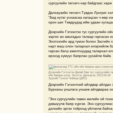
сургуулийн төгсөгч нар байдгаас харж
Далхаузийн төгсөгч Түвдэн Лунгриг хэл
“Бид нутаг уснаасаа хагацсан ч өөр нэ
орон шиг Төвдүүдэд ийм удаан хугацаа
Дээрхийн Гэгээнтэн тус сургуулийн ой
зэрлэг ан амьтадын талаар гаргасан н
Энэтхэгийн ард түмэн болон Засгийн г
нарт маш олон талархал илэрхийлж ба
гарсан багш ажилтнуудад талархал ил
ирэхэд хүмүүс баярлан уухайлж байв.
Дээрхийн Гэгээнтэн Далай Лам тус сургуулийн т
ойн баярын үеэр. Энэтхэг, Далхаузи, 2013.04.28
Зургийг Тэнзэн Чойжор (ДЛО)
Дээрхийн Гэгээнтний айлдвар айлдах 
Бурханы уншлага уншиж айлдвараа эх
“Энэ сургуулийн тавин жилийн ой тохи
дэвшүүлж баяр хүргэе. Энэ сургуулиас
дэлхийн эргэн тойронд үйлчилж байна