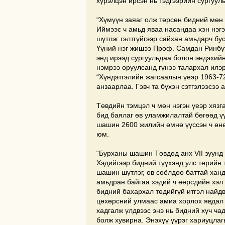
хүрэлцэн ирсэн нь тэдгээрийн сургуул
“Хүмүүн заяаг олж төрсөн бидний мөн 
Иймээс ч амьд яваа насандаа хэн нэгэ
шүтлэг гэлтгүйгээр сайхан амьдарч бу
Үүний нэг жишээ Проф. Самдан Ринбү
энд ирээд сургуульдаа болон эндэхийн
нэмрээ оруулсанд гүнээ талархал илэр
“Хүндэтгэлийн жагсаалын үеэр 1963-72
анзаарлаа. Гэвч та бүхэн сэтгэлээсээ 
Төвдийн тэмцэл ч мөн нэгэн үеэр хязг
бид баялаг өв уламжилалтай бөгөөд үү
шашин 2600 жилийн өмнө үүссэн ч өн
юм.
“Бурханы шашин Төвдөд анх VII зуунд
Хэдийгээр бидний түүхэнд улс төрийн 
шашин шүтлэг, өв соёлдоо баттай хан
амьдран байгаа хэдий ч өөрсдийн хэл 
бидний бахархал төдийгүй итгэл найдв
цөхөрсний улмаас амиа хорлох явдал 
хадгалж үлдвээс энэ нь бидний хүч чад
болж хувирна. Энэхүү үүрэг хариуцлаг