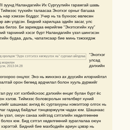
VII зуунд Наландагийн Их Сургуулийн гарамгай шавь
Тиймээс түүхийн талаасаа Энэтхэг орныг багшаа
ь нар хэмээн боддог. Учир нь та бүхнээс өвлөсөн
 авч үлдсэн. Бидний харилцаа эдийн засаг, улс
аа билээ. Би заримдаа өөрийгөө “Энэтхэгийн хүү”
ний тархиний хэсэг бүрт Наландагийн үзэл шингэсэн
гийн будаа, даль, чапатисаар бие минь тэжээгдэж
“Энэтхэг
улсад
д морилон
дэлхийн
узи, 2013.04.28
гоороо онцлог. Энэ нь жинхэнэ ах дүүсийн илэрхийлэл
дралтай орон бөгөөд ардчилал болон хууль дүрмийг
.
л руу хэт хэлбийснээс дэлхийн өнцөг булан бүрт ёс
он хэлэв. Тиймээс боловсролын хөтөлбөрт хүний
элийг шашнаас ангид ёс суртахууны нэмэлтээр олгох нь
ллаг гадаад байдлыг тэнцвэржүүлж чадах юм. Шашнаас
йн үзэл, оюун санаа хийгээд сэтгэлийн хөдөлгөөнөө
 болох юм. Бид сэтгэл хөдөлгөөний зураглалаа оюун
 хэрэгтэй. Бидний бие махбодийн ариун цэвэр нь