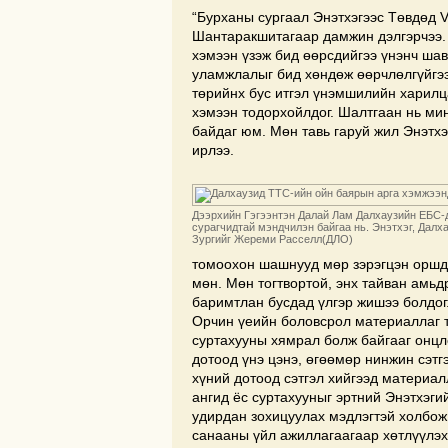
“Бурханы сургаал Энэтхэгээс Төвдөд 
Шантаракшитагаар дамжин дэлгэрчээ. 
хэмээн үзэж бид өөрсдийгээ үнэнч шав
уламжлалыг бид хөндөж өөрчлөлгүйгээр
төрийнх бус итгэл үнэмшилийн харилц
хэмээн тодорхойлдог. Шалтгаан нь ми
байдаг юм. Мөн тавь гаруй жил Энэтхэ
ирлээ.
Дээрхийн Гэгээнтэн Далай Лам Далхаузийн ЕБС-
сурагчидтай мэндчилэн байгаа нь. Энэтхэг, Далха
Зургийг Жереми Расселл(ДЛО)
томоохон шашнууд мөр зэрэгцэн оршдо
мөн. Мөн тогтвортой, энх тайван амь
баримтлан бусдад үлгэр жишээ болдог
Орчин үеийн боловсрол материаллаг та
суртахууны хямрал болж байгааг онцл
дотоод үнэ цэнэ, өгөөмөр нинжин сэтг
хүний дотоод сэтгэл хийгээд материа
ангид ёс суртахууныг эртний Энэтхэги
удирдан зохицуулах мэдлэгтэй холбож
санааны үйл ажиллагаагаар хөтлүүлэх