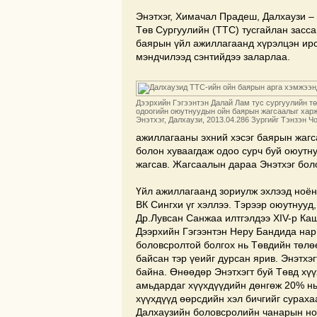
Энэтхэг, Химачал Прадеш, Далхаузи –
Төв Сургуулийн (ТТС) тусгайлан засса
баярын үйл ажиллагаанд хүрэлцэн ирс
мэндчилээд сэнтийдээ заларлаа.
Дээрхийн Гэгээнтэн Далай Лам тус сургуулийн тө
одоогийн оюутнуудын ойн баярын жагсаалыг харж
Энэтхэг, Далхаузи, 2013.04.286 Зургийг Тэнзэн 
ажиллагааны эхний хэсэг баярын жагса
болон хуваагдаж одоо сурч буй оюутн
жагсав. Жагсаалын дараа Энэтхэг бол
Үйл ажиллагаанд зориулж эхлээд ноён 
ВК Сингхи үг хэллээ. Тэрээр оюутнууд,
Др.Лувсан Санжаа илтгэлдээ XIV-р Ка
Дээрхийн Гэгээнтэн Неру Бандида нар
боловсролтой болгох нь Төвдийн төлө
байсан тэр үеийг дурсан ярив. Энэтхэ
байна. Өнөөдөр Энэтхэгт буй Төвд хүү
амьдардаг хүүхдүүдийн дөнгөж 20% нь 
хүүхдүүд өөрсдийн хэл бичгийг сураха
Далхаузийн боловсролийн чанарын нот