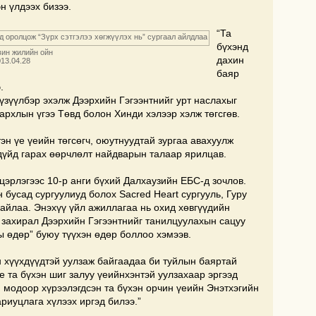
н үлдээх бизээ.
“Та
бүхэнд
вин жилийн ойн
дахин
13.04.28
баяр
.
үзүүлбэр эхэлж Дээрхийн Гэгээнтнийг урт наслахыг
архлын үгээ Төвд болон Хинди хэлээр хэлж төгсгөв.
эн үе үеийн төгсөгч, оюутнуудтай зургаа авахуулж
үйд гарах өөрчлөлт найдварын талаар ярилцав.
цэрлэгээс 10-р анги бүхий Далхаузийн ЕБС-д зочлов.
бусад сургуулиуд болох Sacred Heart сургууль, Гуру
айлаа. Энэхүү үйл ажиллагаа нь охид хөвгүүдийн
 захирал Дээрхийн Гэгээнтнийг танилцуулахын сацуу
ы өдөр” буюу түүхэн өдөр боллоо хэмээв.
н хүүхдүүдтэй уулзаж байгаадаа би туйлын баяртай
е та бүхэн шиг залуу үеийнхэнтэй уулзахаар эргээд
й модоор хүрээлэгдсэн та бүхэн орчин үеийн Энэтхэгийн
риуцлага хүлээх иргэд билээ.”