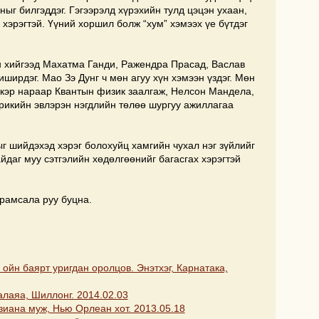
аныг билгэддэг. Гэгээрэлд хүрэхийн тулд цэцэн ухаан,
 хэрэгтэй. Үүний хоршил болж “хум” хэмээх үе бүтдэг
н хийгээд Махатма Ганди, Ражендра Прасад, Васлав
ширдэг. Мао Зэ Дунг ч мөн агуу хүн хэмээн үздэг. Мөн
кэр нараар Квантын физик заалгаж, Нелсон Мандела,
икийн эвлэрэн нэгдлийн төлөө шургуу ажиллагаа
ыг шийдэхэд хэрэг болохуйц хамгийн чухал нэг зүйлийг
йдаг муу сэтгэлийн хөдөлгөөнийг багасгах хэрэгтэй
рамсала руу буцна.
ойн баярт уригдан оролцов. Энэтхэг, Карнатака,
алаяа, Шиллонг. 2014.02.03
зиана муж, Нью Орлеан хот. 2013.05.18