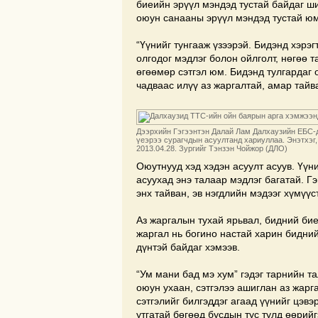
биеийн эрүүл мэндэд тустай байдаг ш
оюун санааны эрүүл мэндэд тустай юм
“Үүнийг тунгааж үзээрэй. Бидэнд хэрэг
олгодог мэдлэг болон ойлголт, нөгөө т
өгөөмөр сэтгэл юм. Бидэнд тулгардаг
чадваас илүү аз жаргалтай, амар тайва
Дээрхийн Гэгээнтэн Далай Лам Далхаузийн ЕБС-
үеэрээ сурагчдын асуултанд хариуллаа. Энэтхэг,
2013.04.28. Зургийг Тэнзэн Чойжор (ДЛО)
Оюутнууд хэд хэдэн асуулт асуув. Үүн
асуухад энэ талаар мэдлэг багатай. Г
энх тайван, эв нэгдлийн мэдээг хүмүүс
Аз жаргалын тухай ярьвал, бидний б
жаргал нь богино настай харин бидний
дүнтэй байдаг хэмээв.
“Ум мани бад мэ хум” гэдэг тарнийн 
оюун ухаан, сэтгэлээ ашиглан аз жарга
сэтгэлийг билгэддэг агаад үүнийг цэвэ
утгатай бөгөөд бусдын тус тулд өөрийг