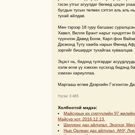
гэсэн утгыг агуулдаг бөгөөд цэцэн уха
бусдын тусын төлөөх сэтгэл аль аль нь
тухай айлдав.
Мөн тэрээр 18 гуру багшаас суралцса
Хавел, Вилли Брант нарыг хүндэтгэн би
түүнчлэн Давид Боом, Карл фон Вайза
Дэсмонд Туту хамба нарын Өмнөд Афр
зэргийг биширдэг тухайгаа хуваалцав.
Эцэст нь, бидэнд тулгардаг асуудлууд
хэлж өгнө үү хэмээн хүсэхэд бидэнд ба
хэмээн хариуллаа.
Маргааш өглөө Дээрхийн Гэгээнтэн Да
Үзсэн: 3 465
Холбоотой мэдээ:
Майсурын их сургуулийн 97 жилийн 
Майсур хот. 2016.12.13.
Шиллонг дах айлчлал. Энэтхэг, Мег
Нью Орлеан дах айлчлал. АНУ, Луи