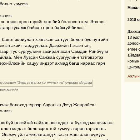
 болно хэмээв.
Манали
эхдээ:
2018 о
гэн шинэ орон гэрийг энд бий болгосон юм. Энэтхэг
гаар тусалж байсан орон байхгүй билээ.”
Дээрхи
13 өдр
н баярт зориулан хэвлэсэн сэтгүүл болон бүс нутгийн
долоон
омын эхийг гардууллаа. Дээрхийн Гэгээнтэн,
өглөө 
азар, тус сургуулийн захирал асан Самдан Ринбүүчи
айлдва
йлаа. Мөн Лувсан Санжаа сургуулийн тэтгэвэртээ
номын 
эрхийлэхийн сацуу индэрт ахмад багш нараас гарч
цэнгэл
Ажлын
авин жилийн
ээлж болоход тэрээр Авралын Дээд Жанрайсаг
эллээ.
ож буй өлзийтэй сайхан энэ өдөр та бүхэнд мэндчилгээ
 олон мэдлэг боловсролтой хүмүүс төрөн гарсан нь
. Энэхүү үйл ажиллагаанд ч гэсэн маш олон хүмүүс