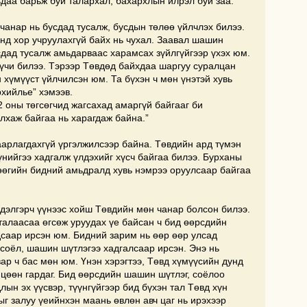
ьдаа барьж буй талархал, бахархлын илрэл буй заа.”
чанар нь бусдад тусалж, бусдын төлөө үйлчлэх билээ.
нд хор учруулахгүй байх нь чухал. Заавал шашин
сдад тусалж амьдарваас харамсах зүйлгүйгээр үхэх юм.
үчи билээ. Тэрээр Төвдөд байхдаа шаргуу суралцан
 хүмүүст үйлчилсэн юм. Та бүхэн ч мөн үнэтэй хувь
хийлье” хэмээв.
 оны төгсөгчид жагсахад амаргүй байгааг би
алхаж байгаа нь харагдаж байна.”
аарлагдахгүй үргэлжилсээр байна. Төвдийн ард түмэн
нийгээ хадгалж үлдэхийг хүсч байгаа билээ. Бурханы
өөгийн бидний амьдралд хувь нэмрээ оруулсаар байгаа
 дэлгэрч үүнээс хойш Төвдийн мөн чанар болсон билээ.
талаасаа өгсөж уруудах үе байсан ч бид өөрсдийн
дсаар ирсэн юм. Бидний зарим нь өөр өөр улсад
соёл, шашин шүтлэгээ хадгалсаар ирсэн. Энэ нь
ар ч бас мөн юм. Үнэн хэрэгтээ, Төвд хүмүүсийн дунд
цөөн гардаг. Бид өөрсдийн шашин шүтлэг, соёлоо
лын эх үүсвэр, түүнгүйгээр бид бүхэн тал Төвд хүн
ыг залуу үеийнхэн маань өвлөн авч цаг нь ирэхээр