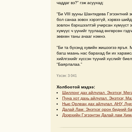
чаддаг вэ?” гэж асуухад:
“Би VIII зууны Шантидева Гэгээнтний 
бол санаа зовох хэрэггүй, хэрвээ ший
зовлон бэрхшээлтэй учирсан хүмүүст 
хүмүүс ч үүнийг туулаад өнгөрсөн гэдг
зөвхөн таны ачааг нэмнэ.
“Би та бүхэнд хувийн жишээгээ яръя. 
багш маань нас барахад би их харамс
хийлгэхийг хүссэн түүний хүслийг биел
“Баярлалаа.”
Үзсэн: 3 041
Холбоотой мэдээ:
Шиллонг дах айлчлал. Энэтхэг, Мег
Пуна хот дахь айлчлал. Энэтхэг, М
Нью Орлеан дах айлчлал. АНУ, Луи
Далай Лам: Энэтхэг орон бидний ба
Дээрхийн Гэгээнтэн Далай лам Хим