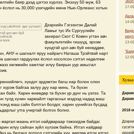
Энэт
өлтийн баяр дээд цэгтээ хүрлээ. Энэхүү 50 муж, 63
17-09
н ёслол нь 30,000 үзэгчдийн өмнө Нью-Орлеанс хотын
Дала
14-09
Дээрхийн Гэгээнтэн Далай
Ламыг тус Их Сургуулийн
Видя
тэй цол авч буй
захирал Скот С Ковен угтан авч
рэйтвэй,
оюут
на муж,
факультетийн гишүүд, эрхэм
13-09
хүндтэй цол авч буй нөхөддөө,
"Бая
он, АНУ-н шагналт яруу найрагч Наташа Трэйтвэй нарт
12-09
ба шагнал гардуулах ёслол хосолсон сэтгэл хөдөлгөм
азз хөгжмийн хамтлаг илүү баярын уур амьсгал
рив.
Хуваа
Ерөнхийлөгч, хүндэт эрдэмтэн багш нар болон олон
 хүрэж байгаа залуу дүү нар минь. Та бүхэн
н байх. Харин өнөөдөр та бүхэн үр дүнг нь үзлээ. Та
Дарамс
ын тулд хүчин чармайлт гаргасныг мэдээд надад маш
Дарам
үхэнд маш сайн бэлтгэл болдог, харин үүнийгээ бусдад
ьдарлыг утга учиртай болгох болно.
2018 о
 жаргал маань итгэл найдвараар тэжээгдэж байдаг.
Дээрхи
арин илүү сайхан зүйл хүлээж байна. Итгэл найдвар
сүсэгт
Энэ нь бидэнд дотоод сэтгэлийн хүч, өөртөө итгэх итгэл,
орохуй