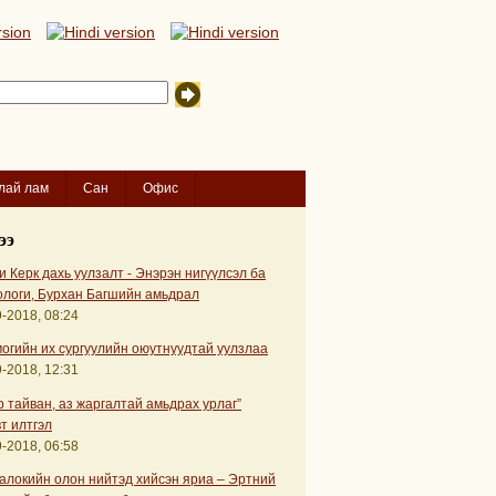
лай лам
Сан
Офис
ээ
 Керк дахь уулзалт - Энэрэн нигүүлсэл ба
ологи, Бурхан Багшийн амьдрал
-2018, 08:24
огийн их сургуулийн оюутнуудтай уулзлаа
-2018, 12:31
р тайван, аз жаргалтай амьдрах урлаг”
т илтгэл
-2018, 06:58
алокийн олон нийтэд хийсэн яриа – Эртний