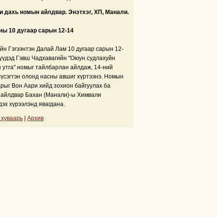
 дахь номын айлдвар. Энэтхэг, ХП, Манали.
ны 10 дугаар сарын 12-14
йн Гэгээнтэн Далай Лам 10 дугаар сарын 12-
үүдэд Гэвш Чадхавагийн "Оюун судлахуйн
 утга" номыг тайлбарлан айлдаж, 14-ний
сүсэгтэн олонд насны авшиг хүртээнэ. Номын
рыг Вон Аари хийд зохион байгуулах ба
айлдвар Бахан (Манали)-ы Химвали
дэх хүрээлэнд явагдана.
 хуваарь
|
Архив