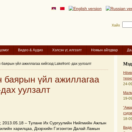
Хайх
цомог
Видео & Аудио
Хэлсэн үг, илгээлт
Номын айлдвар
Да
Мэд
 баярын үйл ажиллагаа хийгээд Lakefront -дах уулзалт
Нёиви
н баярын үйл ажиллагаа
техн
24-09
 -дах уулзалт
Малм
19-09
“Ама
сэдэв
18-09
, 2013.05.18 – Тулане Их Сургуулийн Нийгмийн Ажлын
Видя
жилийн харилцаа, Дээрхийн Гэгээнтэн Далай Ламын