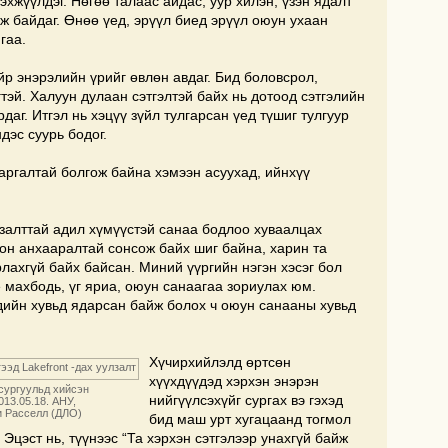
бэхжүүлдэг. Нөгөө талаас айдас, уур хилэн, үзэн ядалт
ж байдаг. Өнөө үед, эрүүл биед эрүүл оюун ухаан
гаа.
айр энэрэлийн үрийг өвлөн авдаг. Бид боловсрол,
гтэй. Халуун дулаан сэтгэлтэй байх нь дотоод сэтгэлийн
рдаг. Итгэл нь хэцүү зүйл тулгарсан үед түшиг тулгуур
дэс суурь бодог.
аргалтай болгож байна хэмээн асуухад, ийнхүү
залттай адил хүмүүстэй санаа бодлоо хуваалцах
он анхааралтай сонсож байх шиг байна, харин та
рлахгүй байх байсан. Миний үүргийн нэгэн хэсэг бол
 махбодь, үг яриа, оюун санаагаа зориулах юм.
дийн хувьд ядарсан байж болох ч оюун санааны хувьд
Хүчирхийлэлд өртсөн
хүүхдүүдэд хэрхэн энэрэн
сургуульд хийсэн
нийгүүлсэхүйг сургах вэ гэхэд
13.05.18. АНУ,
и Расселл (ДЛО)
бид маш урт хугацаанд тогмол
 Эцэст нь, түүнээс “Та хэрхэн сэтгэлээр унахгүй байж