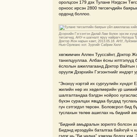
оролцсон 179 дэх Тулане Нэгдсэн Төгс
орноос ирсэн 2800 төгсөгчдийн баяры
ордонд боллоо.
Дээрхийн Гэгээнтэн Далай Лам болон эрхэм хүнд
төгсөгчид. АНУ-н шагналт яруу найрагч Наташа Т
Доктор Жон нарын хамт, 2013.05.18. АНУ, Луйзиа
Нью-Орлеанс хот. Зургийг Сабрии Хилл
хөгжимчин Аллен Тууссэйнт, Доктор Ж
танилцууллаа. Албан ёсны илтгэлүүд 
ёслолын ажиллагаанд Доктор Вайтын ж
оруулж Дээрхийн Гэгээнтнийг индэрт у
“Энэхүү нэртэй их сургуулийн хүндэт 
жилийн нөр их хөдөлмөрийн үр шимийг
шалгалтандаа бэлдэн нойроо хугасласа
бүхэн суралцах явцдаа бусдад туслах
гүн сэтгэгдэл төрсөн. Боловсрол бид б
туслахын төлөө ашиглах нь бидний ам
“Бидний амьдралын зорилго болсон аз
Бидэнд ирээдүйн баталгаа байхгүй ч х
гэдэг нь “Би чадна” хэмээн бодох юм. 