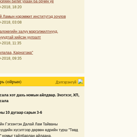
хэгийн билиг ухаан ба орчин үе
-2018, 18:20
й Ламын нэрэмжит институтэд зочлов
-2018, 03:08
алокегийн залуу мэргэлжилтнүүд,
нуудтай хийсэн уулзалт
-2018, 11:35
рлалаа, Карнатака"
-2018, 09:35
рь (ойрын)
Дэлгэрэнгүй
ала хот дахь номын айлдвар. Энэтхэг, ХП,
сала
ны 10 дугаар сарын 3-6
йн Гэгээнтэн Далай Лам Тайваны
нүүдийн хүсэлтээр дөрвөн өдрийн турш "Төвд
" номыг тайлбарлан айлдана.