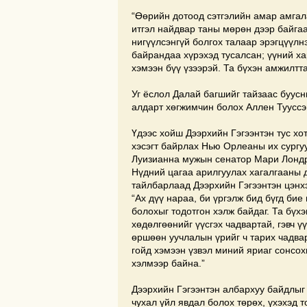
“Өөрийн дотоод сэтгэлийн амар амгал
итгэл найдвар таны мөрөн дээр байгаа
нигүүлсэнгүй болгох талаар эрэгцүүлн
байрандаа хүрэхэд тусалсан; үүний ха
хэмээн бүү үзээрэй. Та бүхэн амжилтта
Уг ёслол Далай багшийг тайзаас буус
алдарт хөгжимчин болох Аллен Тууссэ
Үдээс хойш Дээрхийн Гэгээнтэн тус хо
хэсэгт байрлах Нью Орлеаны их сургу
Луизианна мужын сенатор Мари Лондри
Нүдний цагаа арилгуулах хагалгааны д
тайлбарлаад Дээрхийн Гэгээнтэн цэнх
“Ах дүү нараа, би үргэлж бид бүгд би
болохыг тодотгон хэлж байдаг. Та бүхэ
хөдөлгөөнийг үүсгэх чадвартай, гэвч ү
өршөөн уучлалын үрийг ч тарих чадвар
гойд хэмээн үзвэл миний яриаг сонсохг
хэлмээр байна.”
Дээрхийн Гэгээнтэн албархуу байдлыг
чухал үйл явдал болох төрөх, үхэхэд 