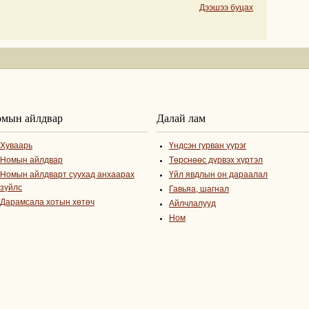
Дээшээ буцах
мын айлдвар
Далай лам
Хуваарь
Үндсэн гурван үүрэг
Номын айлдвар
Төрснөөс дүрвэх хүртэл
Номын айлдварт суухад анхаарах
Үйл явдлын он дараалал
зүйлс
Гавьяа, шагнал
Дарамсала хотын хөтөч
Айлчлалууд
Ном