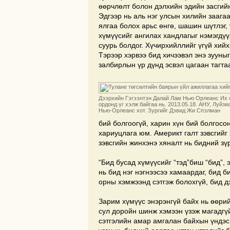
өөрчлөлт болон дэлхийн эдийн засгий
Эдгээр нь аль нэг улсын хилийн заага
ялгаа болох арьс өнгө, шашин шүтлэг, ү
хүмүүсийг ангилах хандлагыг нэмэгдүү
суурь болдог. Хүчирхийллийг үгүй хийхи
Тэрээр хэрвээ бид хичээвэл энэ зууныг
залбирлын үр дүнд эсвэл цагаан тагтаа
Дээрхийн Гэгээнтэн Далай Лам Нью Орлеанс Их 
ордонд үг хэлж байгаа нь. 2013.05.18. АНУ, Луйзи
Нью-Орлеанс хот. Зургийг Дэвид Жи Спэлман
бий болгоогүй, харин хүн бий болгосон
хариуцлага юм. Америкт галт зэвсгийг
зэвсгийн жинхэнэ хяналт нь бидний зү
“Бид бусад хүмүүсийг “тэд”биш “бид”, 
нь бид нэг нэгнээсээ хамаардаг, бид б
орны хэмжээнд сэтгэж болохгүй, бид дэ
Зарим хүмүүс энэрэнгүй байх нь өөрий
сул доройн шинж хэмээн үзэж магадгүй
сэтгэлийн амар амгалан байхын үндэс юм