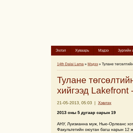
Эхлэл
Хуваарь
Мэдээ
Зургийн 
14th Dalai Lama
»
Мэдээ
» Тулане төгсөлтийн
Тулане төгсөлтий
хийгээд Lakefront
21-05-2013, 05:03 |
Хэвлэх
2013 оны 5 дугаар сарын 19
АНУ, Луизианна муж, Нью-Орлеанс хот
Факультетийн оюутан багш нарын 12 