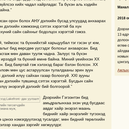
зүйлсээ хийх чадал хайрладаг. Та бүхэн аль хэдийн
Манали
айна.”
2018 о
лсан орон болох АНУ дэлхийн бусад улсуудад анхаарах
н дэлхийн хэмжээнд сэтгэх хэрэгтэй ба хүн
Дээрхи
 хүний сайн сайхныг бодолцох хэрэгтэй гэжээ.
13 өдр
долоон
, тиймээс та бүхнийхтэй харьцуубал тэг гэсэн үг юм,
өглөө 
далыг бид өөрсдөө үүсгэдэг болохыг анзаарсан. Бид
айлдва
асгаж мөн даван туулж чадна. Залуус та бүхэн
номын 
, ирээдүй та бүхний өмнө байна. Миний үеийнхэн XX
цэнгэл
н. Бид баяртай гэж хэлэхэд бараг бэлэн болсон. XX
оловч мөн цус асгаруулсан тулалдааны эрин зуун
Ажлын
дэлхий илүү сайхан газар болоогүй. XXI зууны
н дэлхийн түвшинд сэтгэх хэрэгтэй. Бусдын сайн
лүү энэрэгүй дэлхийг бий болгоорой.”
Дээрхийн Гэгээнтэн бид
амьдралынхаа эхэн үед бусдаас
лийн төгсөгчдийн
авдаг хайр энэрэл маань
йзиана муж,
биднийг хайр энэрэлийг түгээхэд
э цэнээ нэмэгдүүлэхэд тусалдаг; мөн бидний төрөлхийн
элээр хандах зэргийг хөгжүүлдэг.