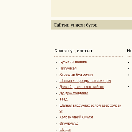
Сайтын үндсэн бүтэц
Хэлсэн үг, илгээлт
Но
Бурханы шашин
Нигүүлсэл
Хүрээлэн буй орчин
Шашин хоорондын эв зохицол
Дэлхий дахины энх тайван
Дундаж хандлага
Төвд
Шагнал гардуулах ёслол дээр хэлсэн
үг
Хэлсэн үгний бичлэг
Өгүүлэлүүд
Шүгдэн