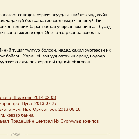
зөвлөгөөг санадаг- хэрвээ асуудлыг шийдэж чадахуйц
дэж чадахгүй бол санаа зовоод ямар ч ашиггүй. Би
зөвхөн тэд ийм бэрхшээлтэй учирсан юм биш ээ, бусад
ийг сана гэж зөвлөдөг. Энэ талаар санаа зовох нь
Миний түшиг тулгуур болсон, надад сахил хүртээсэн их
аж байсан. Харин уй гашууд автахын оронд надаар
үүлэхээр ажиллах хэрэгтэй гэдгийг ойлгосон.
алаяа, Шиллонг. 2014.02.03
ахараштра, Пуна. 2013.07.27
зиана муж, Нью Орлеан хот. 2013.05.18
гш хэвээр байна
ачал Прадешийн Централ Их Сургуульд зочилов