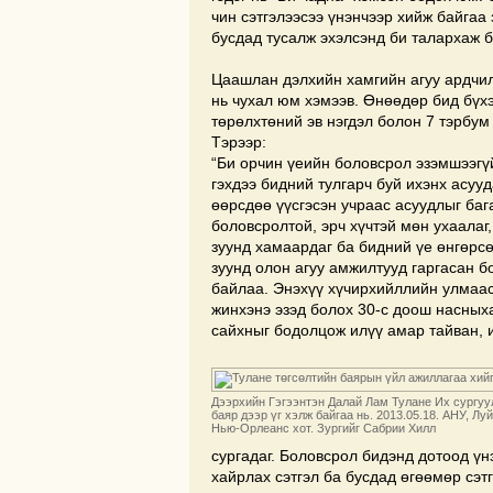
чин сэтгэлээсээ үнэнчээр хийж байгаа 
бусдад тусалж эхэлсэнд би талархаж б
Цаашлан дэлхийн хамгийн агуу ардчи
нь чухал юм хэмээв. Өнөөдөр бид бүхэ
төрөлхтөний эв нэгдэл болон 7 тэрбум
Тэрээр:
“Би орчин үеийн боловсрол эзэмшээгүй
гэхдээ бидний тулгарч буй ихэнх асуу
өөрсдөө үүсгэсэн учраас асуудлыг баг
боловсролтой, эрч хүчтэй мөн ухаалаг
зуунд хамаардаг ба бидний үе өнгөрсө
зуунд олон агуу амжилтууд гаргасан б
байлаа. Энэхүү хүчирхийллийн улмаас 
жинхэнэ эзэд болох 30-с доош насныха
сайхныг бодолцож илүү амар тайван, и
Дээрхийн Гэгээнтэн Далай Лам Тулане Их сургуу
баяр дээр үг хэлж байгаа нь. 2013.05.18. АНУ, Лу
Нью-Орлеанс хот. Зургийг Сабрии Хилл
сургадаг. Боловсрол бидэнд дотоод үн
хайрлах сэтгэл ба бусдад өгөөмөр сэтг