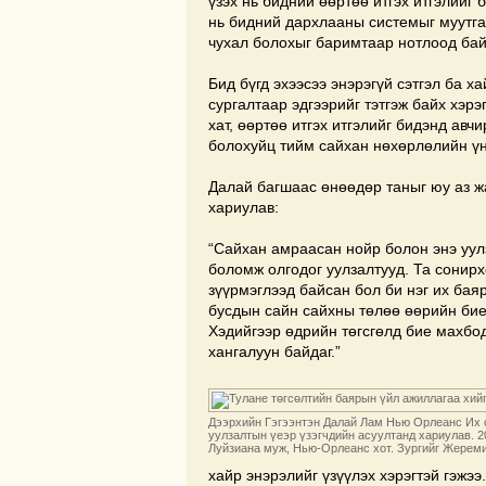
үзэх нь бидний өөртөө итгэх итгэлийг 
нь бидний дархлааны системыг муутга
чухал болохыг баримтаар нотлоод бай
Бид бүгд эхээсээ энэрэгүй сэтгэл ба х
сургалтаар эдгээрийг тэтгэж байх хэрэ
хат, өөртөө итгэх итгэлийг бидэнд авчи
болохуйц тийм сайхан нөхөрлөлийн үн
Далай багшаас өнөөдөр таныг юу аз ж
хариулав:
“Сайхан амраасан нойр болон энэ уул
боломж олгодог уулзалтууд. Та сонирх
зүүрмэглээд байсан бол би нэг их бая
бусдын сайн сайхны төлөө өөрийн бие
Хэдийгээр өдрийн төгсгөлд бие махбо
хангалуун байдаг.”
Дээрхийн Гэгээнтэн Далай Лам Нью Орлеанс Их 
уулзалтын үеэр үзэгчдийн асуултанд хариулав. 20
Луйзиана муж, Нью-Орлеанс хот. Зургийг Жерем
хайр энэрэлийг үзүүлэх хэрэгтэй гэжээ.