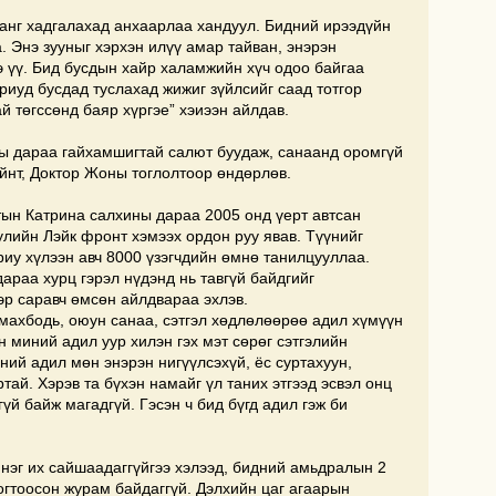
анг хадгалахад анхаарлаа хандуул. Бидний ирээдүйн
. Энэ зууныг хэрхэн илүү амар тайван, энэрэн
э үү. Бид бусдын хайр халамжийн хүч одоо байгаа
риуд бусдад туслахад жижиг зүйлсийг саад тотгор
й төгссөнд баяр хүргэе” хэиээн айлдав.
ны дараа гайхамшигтай салют буудаж, санаанд оромгүй
йнт, Доктор Жоны тоглолтоор өндөрлөв.
тын Катрина салхины дараа 2005 онд үерт автсан
улийн Лэйк фронт хэмээх ордон руу явав. Түүнийг
у хүлээн авч 8000 үзэгчдийн өмнө танилцууллаа.
араа хурц гэрэл нүдэнд нь тавгүй байдгийг
эр саравч өмсөн айлдвараа эхлэв.
е махбодь, оюун санаа, сэтгэл хөдлөлөөрөө адил хүмүүн
н миний адил уур хилэн гэх мэт сөрөг сэтгэлийн
үний адил мөн энэрэн нигүүлсэхүй, ёс суртахуун,
тай. Хэрэв та бүхэн намайг үл таних этгээд эсвэл онц
үй байж магадгүй. Гэсэн ч бид бүгд адил гэж би
 нэг их сайшаадаггүйгээ хэлээд, бидний амьдралын 2
тогтоосон журам байдаггүй. Дэлхийн цаг агаарын