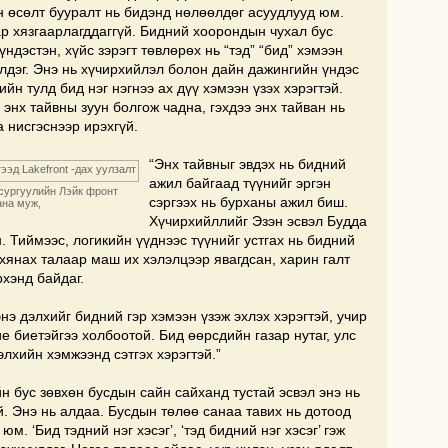
н өсөлт бууралт нь бидэнд нөлөөлдөг асуудлууд юм.
ар хязгаарлагддаггүй. Бидний хоорондын чухал бус
ндэстэн, хүйс зэрэгт төвлөрөх нь “тэд” “бид” хэмээн
лдэг. Энэ нь хүчирхийлэл болон дайн дажингийн үндэс
йн тулд бид нэг нэгнээ ах дүү хэмээн үзэх хэрэгтэй.
 энх тайвны зуун болгож чадна, гэхдээ энх тайван нь
 нисгэснээр ирэхгүй.
“Энх тайвныг эвдэх нь бидний
ажил байгаад түүнийг эргэн
сургуулийн Лэйк фронт
сэргээх нь бурханы ажил биш.
ана муж,
Хүчирхийллийг Эзэн эсвэл Будда
. Тиймээс, логикийн үүднээс түүнийг устгах нь бидний
 хянах талаар маш их хэлэлцээр явагдсан, харин галт
рхэнд байдаг.
энэ дэлхийг бидний гэр хэмээн үзэж эхлэх хэрэгтэй, учир
ие биетэйгээ холбоотой. Бид өөрсдийн газар нутаг, улс
лхийн хэмжээнд сэтгэх хэрэгтэй.”
н бус зөвхөн бусдын сайн сайханд тустай эсвэл энэ нь
. Энэ нь алдаа. Бусдын төлөө санаа тавих нь дотоод
. ‘Бид тэдний нэг хэсэг’, ‘тэд бидний нэг хэсэг’ гэж