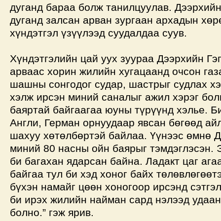
дуганд бараа болж танилцуулав. Дээрхийн
дуганд залсан арван зургаан архадын хөр
хүндэтгэл үзүүлээд суудалдаа суув.
Хүндэтгэлийн цай уух зуураа Дээрхийн Гэ
арваас хорин жилийн хугацаанд очсон газ
шашны сонгодог судар, шастрыг судлах хэ
хэлж ирсэн миний саналыг ажил хэрэг бол
баяртай байгаагаа юуны түрүүнд хэлье. Б
Англи, Герман орнуудаар явсан бөгөөд ай
шахуу хөтөлбөртэй байлаа. Үүнээс өмнө 
миний 80 насны ойн баярыг тэмдэглэсэн. 
би багахан ядарсан байна. Ладакт цаг ага
байгаа тул би хэд хоног байх төлөвлөгөөтэ
бүхэн намайг цөөн хоногоор ирсэнд сэтгэл
би ирэх жилийн найман сард нэлээд удаан
болно.” гэж ярив.