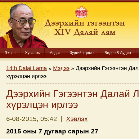
Эхлэл
Хуваарь
Мэдээ
Зургийн цомог
Видео & Аудио
14th Dalai Lama
»
Мэдээ
» Дээрхийн Гэгээнтэн Да
хүрэлцэн ирлээ
Дээрхийн Гэгээнтэн Далай 
хүрэлцэн ирлээ
6-08-2015, 05:42 |
Хэвлэх
2015 оны 7 дугаар сарын 27