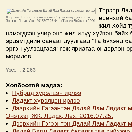
Тэрээр Лад
ерөнхий ба
Дээрхийн Гэгээнтэн Далай Лам Спүтик хийдэд үг хэлэв.
Энэтэх, Ладак, Лех. 2015607.27 Фото Тэнзин Чойжор (ДЛО)
жил Хойд т
нэмэгдсэн учир энэ жил илүү хүйтэн байх 
эрдэмтдийн санааг дуулгаад “Та бүхэнд ба
эргэн уулзацгаая” гэж яриагаа өндөрлөн 
морилов.
Үзсэн: 2 263
Холбоотой мэдээ:
Нүбрад хүрэлцэн ирлээ
Ладакт хүрэлцэн ирлээ
Дээрхийн Гэгээнтэн Далай Лам Ладакт м
Энэтхэг, ЖК, Ладак, Лех. 2016.07.25.
Дээрхийн Гэгээнтэн Далай Лам Ладакт 
Далай Багш Ладакт бясалгалаа хийхээр