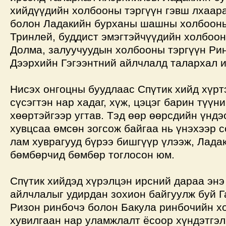
хийдүүдийн холбооны тэргүүн гэвш лхаа
болон Ладакийн бурханы шашны холбооны
Тринлей, буддист эмэгтэйчүүдийн холбоо
Долма, залуучуудын холбооны тэргүүн Ри
Дээрхийн Гэгээнтний айлчлалд талархал и
Нисэх онгоцны буудлаас Спүтик хийд хүрт
сүсэгтэн нар хадаг, хүж, цэцэг барин түүн
хөөртэйгээр угтав. Тэд өөр өөрсдийн үндэ
хувцсаа өмсөн зогсож байгаа нь үнэхээр 
лам хуврагууд бүрээ бишгүүр үлээж, Лада
бөмбөрчид бөмбөр тоглосон юм.
Спүтик хийдэд хүрэлцэн ирсний дараа энэ
айлчлалыг удирдан зохион байгуулж буй 
Ризон ринбочэ болон Бакула ринбочийн х
хувилгаан нар уламжлалт ёсоор хүндэтгэл