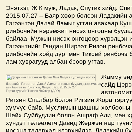
Энэтхэг, Ж,К муж, Ладак, Спүтик хийд. Спи
2015.07.27 – Баяр хөөр болсон Ладакийн 
Гэгээнтэн Далай Ламыг угтан авахаар Куш
ринбочийн нэрэмжит нисэх онгоцны бууда
байлаа. Мужын нисэх онгоцоор хүрэлцэн 
Гэгээнтнийг Гандан Ширээт Ризон ринбочэ
ринбочийн хойд дүр, мөн Тиксей ринбочэ 
лам хуврагууд албан ёсоор угтав.
Жамму эн
сайд Церэ
Дээрхийн Гэгээнтэн Далай Ламыг онгоцын буудал дээр хүлээн
авч байгаа нь. Энэтхэг, Ладак, Лех. 2015.07.27
автономит
Гэрэл зургийг Тэнзин Чойжор (ДЛО)
Ригзин Спалбар болон Ригзин Жора тэргү
хүмүүс байв. Муслимын шашны холбооны 
Шейх Суйбуддин болон Ашраф Али, мөн х
хүндэт төлөөлөгч Давид Жержэн нар түүн
ирсэнд талархал илэрхийлэв. Ладакийн 