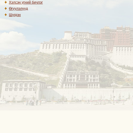
Хэлсэн үгний бичлэг
Өгүүлэлүүд
Шүгдэн