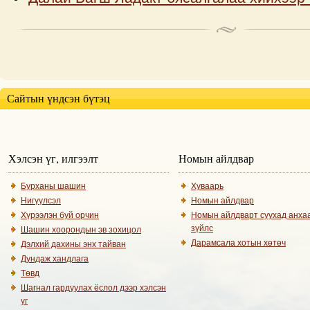
Сайтын үндсэн бүтэц
Хэлсэн үг, илгээлт
Номын айлдвар
Бурханы шашин
Хуваарь
Нигүүлсэл
Номын айлдвар
Хүрээлэн буй орчин
Номын айлдварт суухад анха
зүйлс
Шашин хоорондын эв зохицол
Дарамсала хотын хөтөч
Дэлхий дахины энх тайван
Дундаж хандлага
Төвд
Шагнал гардуулах ёслол дээр хэлсэн
үг