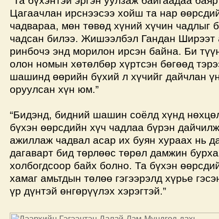
“Та бүхэнтэй эргэн уулзаж байгаадаа баяр
Цагаачлан ирснээсээ хойш та нар өөрсдий
чадвараа, мөн төвөд хүний хүчин чадлыг 
чадсан билээ. Жишээлбэл Гандан Ширээт 
ринбочэ энд морилон ирсэн байна. Би түү
олон номын хөтөлбөр хүртсэн бөгөөд тэр
шашинд өөрийн бүхий л хүчийг дайчлан үн
оруулсан хүн юм.”
“Бидэнд, бидний шашин соёлд хүнд нөхцөл
бүхэн өөрсдийн хүч чадлаа бүрэн дайчилж
ажиллаж чадвал асар их буян хураах нь д
дагаварт бид төрлөөс төрөл дамжин бур
холбогдсоор байх болно. Та бүхэн өөрсди
хамаг амьтдын төлөө гэгээрэлд хүрье гэсэ
үр дүнтэй өнгөрүүлэх хэрэгтэй.”