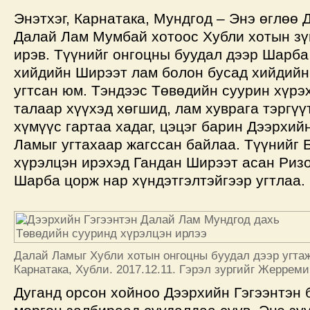
Энэтхэг, Карнатака, Мундгод – Энэ өглөө 
Далай Лам Мумбай хотоос Хубли хотын зү
ирэв. Түүнийг онгоцны буудал дээр Шарба
хийдийн Ширээт лам болон бусад хийдийн
угтсан юм. Тэндээс Төвөдийн суурин хүрэ
талаар хүүхэд хөгшид, лам хуврага тэргүү
хүмүүс гартаа хадаг, цэцэг барин Дээрхий
Ламыг угтахаар жагссан байлаа. Түүнийг 
хүрэлцэн ирэхэд Гандан Ширээт асан Ризо
Шарба цорж нар хүндэтгэлтэйгээр угтлаа.
Далай Ламыг Хубли хотын онгоцны буудал дээр угтаж 
Карнатака, Хубли. 2017.12.11. Гэрэл зургийг Жеррем
Дуганд орсон хойноо Дээрхийн Гэгээнтэн 