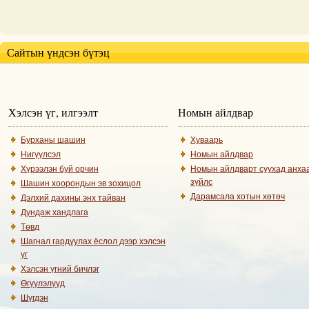
Сайтын үндсэн бүтэц
Хэлсэн үг, илгээлт
Номын айлдвар
Бурханы шашин
Хуваарь
Нигүүлсэл
Номын айлдвар
Хүрээлэн буй орчин
Номын айлдварт суухад анха
зүйлс
Шашин хоорондын эв зохицол
Дарамсала хотын хөтөч
Дэлхий дахины энх тайван
Дундаж хандлага
Төвд
Шагнал гардуулах ёслол дээр хэлсэн
үг
Хэлсэн үгний бичлэг
Өгүүлэлүүд
Шүгдэн