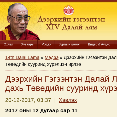
Эхлэл
Хуваарь
Мэдээ
Зургийн цомог
Видео & Аудио
14th Dalai Lama
»
Мэдээ
» Дээрхийн Гэгээнтэн Да
Төвөдийн сууринд хүрэлцэн ирлээ
Дээрхийн Гэгээнтэн Далай 
дахь Төвөдийн сууринд хүр
20-12-2017, 03:37 |
Хэвлэх
2017 оны 12 дугаар сар 11