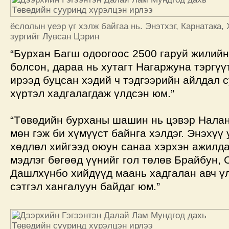
ёслолын үеэр үг хэлж байгаа нь. Энэтхэг, Карнатака, 
зургийг Лувсан Цэрин
“Бурхан Багш одоогоос 2500 гаруй жилий
болсон, дараа нь хутагт Нагаржуна тэргүү
ирээд буцсан хэдий ч тэдгээрийн айлдал с
хүртэл хадгалагдаж үлдсэн юм.”
“Төвөдийн бурханы шашин нь цэвэр Нала
мөн гэж би хүмүүст байнга хэлдэг. Энэхүү
хөдлөл хийгээд оюун санаа хэрхэн ажилда
мэдлэг бөгөөд үүнийг гол төлөв Брайбун, 
Дашлхүнбо хийдүүд маань хадгалан авч ү
сэтгэл хангалуун байдаг юм.”