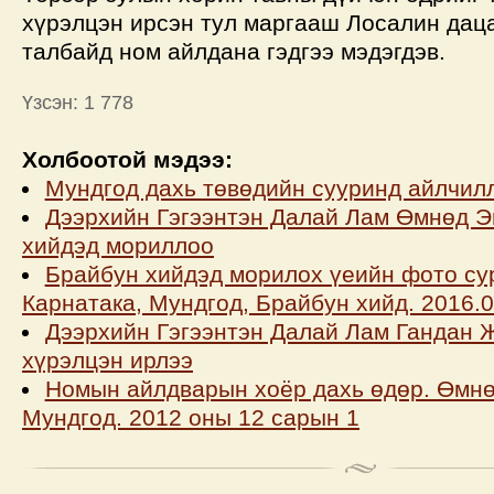
хүрэлцэн ирсэн тул маргааш Лосалин дац
талбайд ном айлдана гэдгээ мэдэгдэв.
Үзсэн: 1 778
Холбоотой мэдээ:
Мундгод дахь төвөдийн сууринд айлчил
Дээрхийн Гэгээнтэн Далай Лам Өмнөд Э
хийдэд мориллоо
Брайбун хийдэд морилох үеийн фото сур
Карнатака, Мундгод, Брайбун хийд. 2016.0
Дээрхийн Гэгээнтэн Далай Лам Гандан 
хүрэлцэн ирлээ
Номын айлдварын хоёр дахь өдөр. Өмнө
Мундгод. 2012 оны 12 сарын 1