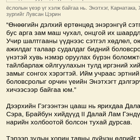
ёслолын үеэр үг хэлж байгаа нь. Энэтхэг, Карнатака, 
зургийг Лувсан Цэрин
“Өнөөгийн дэлхий ертөнцөд энэрэнгүй сэт
бус арга зам маш чухал, онцгой их шаард
Учир шалтгааны үүднээс сэтгэл хөдлөл, о
ажилдаг талаар судалдаг бидний боловср
үнэтэй хувь нэмэр оруулах бүрэн боломжто
тайлбарлаж ойлгуулахын тулд иргэний хий
замыг сонгох хэрэгтэй. Ийм учраас эртний
боловсролыг орчин үеийн Энэтхэгт дэлгэр
хичээсээр байгаа юм.”
Дээрхийн Гэгээнтэн цааш нь ярихдаа Дала
Сэра, Брайбун хийдүүд II Далай Лам Гэнд
нарийн холбоотой болсон тухай дурсав.
Тэрээр зулын хорин тавны дүйчэн өдрийг 