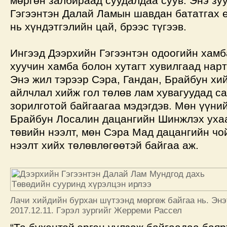
мөргөн залбираад суудалдаа суув. Энэ зу
Гэгээнтэн Далай Ламын шавдан бататгах 
нь хүндэтгэлийн цай, брээс түгээв.
Ингээд Дээрхийн Гэгээнтэн одоогийн хамб
хуучин хамба болон хутагт хувилгаад нарт
Энэ жил тэрээр Сэра, Гандан, Брайбун хи
айлчлал хийж гол төлөв лам хувагуудад с
зорилготой байгаагаа мэдэгдэв. Мөн үүний
Брайбун Лосалин дацангийн Шинжлэх уха
төвийн нээлт, мөн Сэра Мад дацангийн ч
нээлт хийх төлөвлөгөөтэй байгаа аж.
Лачи хийдийн бурхан шүтээнд мөргөж байгаа нь. Энэт
2017.12.11. Гэрэл зургийг Жерреми Рассел