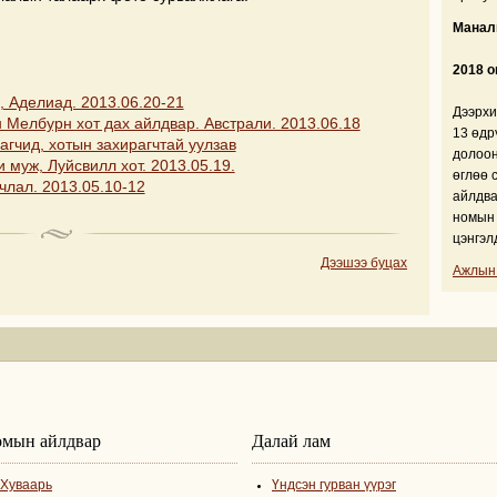
Манали
2018 о
, Аделиад. 2013.06.20-21
Дээрхи
 Мелбурн хот дах айлдвар. Австрали. 2013.06.18
13 өдр
агчид, хотын захирагчтай уулзав
долоон
 муж, Луйсвилл хот. 2013.05.19.
өглөө 
члал. 2013.05.10-12
айлдва
номын 
цэнгэл
Дээшээ буцах
Ажлын
мын айлдвар
Далай лам
Хуваарь
Үндсэн гурван үүрэг