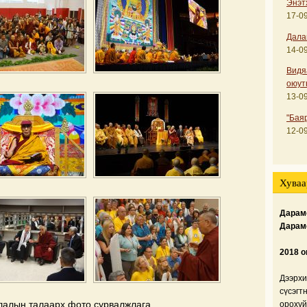
Энэт
17-09
Дала
14-09
Видя
оюут
13-09
"Бая
12-09
Хуваа
Дарамс
Дарам
2018 о
Дээрхи
сүсэгт
лалын талаарх фото сурвалжлага.
орохуй