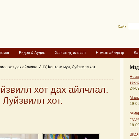
Хайх
цомог
Видео & Аудио
Хэлсэн үг, илгээлт
Номын айлдвар
Да
Мэд
илл хот дах айлчлал. АНУ, Кентаки муж, Луйзвилл хот.
Нёиви
техн
йзвилл хот дах айлчлал.
24-09
 Луйзвилл хот.
Малм
19-09
“Ама
сэдэв
18-09
Видя