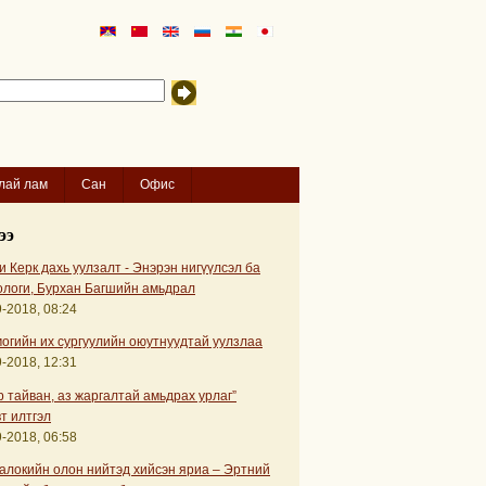
лай лам
Сан
Офис
ээ
 Керк дахь уулзалт - Энэрэн нигүүлсэл ба
ологи, Бурхан Багшийн амьдрал
-2018, 08:24
огийн их сургуулийн оюутнуудтай уулзлаа
-2018, 12:31
р тайван, аз жаргалтай амьдрах урлаг”
т илтгэл
-2018, 06:58
алокийн олон нийтэд хийсэн яриа – Эртний