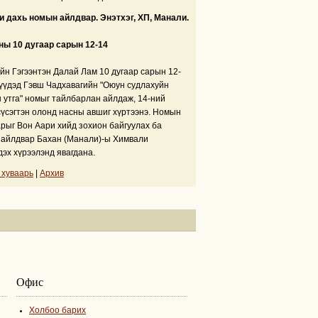
 дахь номын айлдвар. Энэтхэг, ХП, Манали.
ны 10 дугаар сарын 12-14
йн Гэгээнтэн Далай Лам 10 дугаар сарын 12-
үүдэд Гэвш Чадхавагийн "Оюун судлахуйн
 утга" номыг тайлбарлан айлдаж, 14-ний
сүсэгтэн олонд насны авшиг хүртээнэ. Номын
рыг Вон Аари хийд зохион байгуулах ба
айлдвар Бахан (Манали)-ы Химвали
дэх хүрээлэнд явагдана.
 хуваарь
|
Архив
Офис
Холбоо барих