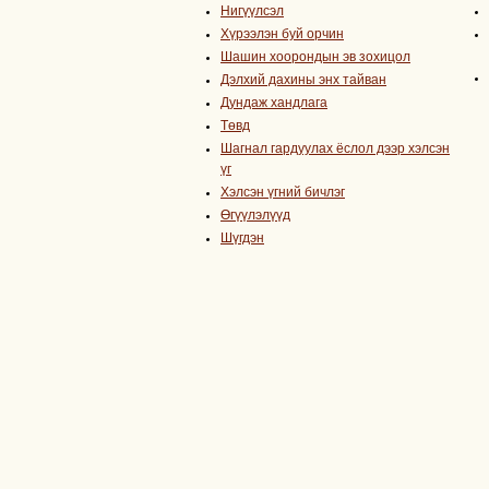
Нигүүлсэл
Хүрээлэн буй орчин
Шашин хоорондын эв зохицол
Дэлхий дахины энх тайван
Дундаж хандлага
Төвд
Шагнал гардуулах ёслол дээр хэлсэн
үг
Хэлсэн үгний бичлэг
Өгүүлэлүүд
Шүгдэн