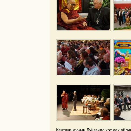
Кентаки мужын Луйзвилл хот дах айлч