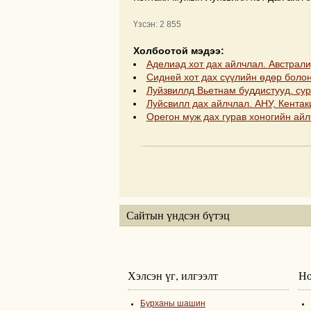
Үзсэн: 2 855
Холбоотой мэдээ:
Аделиад хот дах айлчлал. Австрали
Сидней хот дах сүүлийн өдөр болон
Луйзвиллд Вьетнам буддистууд, сур
Луйсвилл дах айлчлал. АНУ, Кентаки
Орегон муж дах гурав хоногийн айл
Сайтын үндсэн бүтэц
Хэлсэн үг, илгээлт
Но
Бурханы шашин