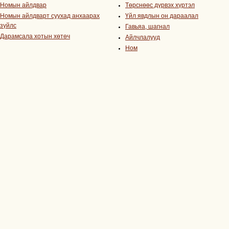
Номын айлдвар
Төрснөөс дүрвэх хүртэл
Номын айлдварт суухад анхаарах
Үйл явдлын он дараалал
зүйлс
Гавьяа, шагнал
Дарамсала хотын хөтөч
Айлчлалууд
Ном