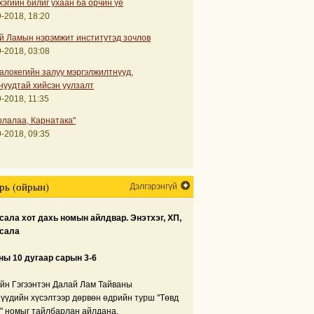
хэгийн билиг ухаан ба орчин үе
-2018, 18:20
й Ламын нэрэмжит институтэд зочлов
-2018, 03:08
алокегийн залуу мэргэлжилтнүүд,
нуудтай хийсэн уулзалт
-2018, 11:35
рлалаа, Карнатака"
-2018, 09:35
рь (ойрын)
Дэлгэрэнгүй
ала хот дахь номын айлдвар. Энэтхэг, ХП,
сала
ны 10 дугаар сарын 3-6
йн Гэгээнтэн Далай Лам Тайваны
нүүдийн хүсэлтээр дөрвөн өдрийн турш "Төвд
" номыг тайлбарлан айлдана.