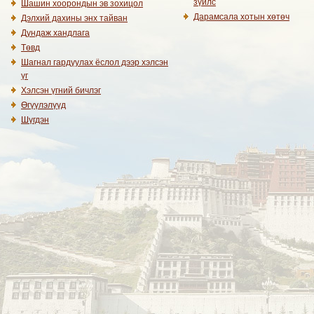
зүйлс
Шашин хоорондын эв зохицол
Дарамсала хотын хөтөч
Дэлхий дахины энх тайван
Дундаж хандлага
Төвд
Шагнал гардуулах ёслол дээр хэлсэн
үг
Хэлсэн үгний бичлэг
Өгүүлэлүүд
Шүгдэн