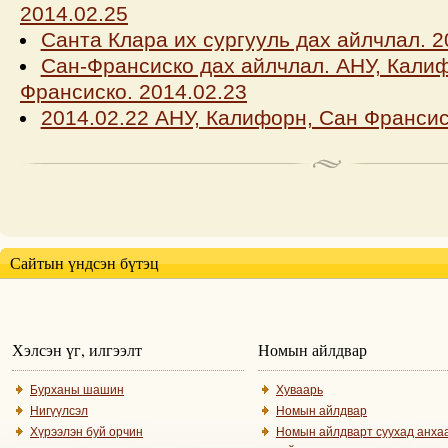
2014.02.25
Санта Клара их сургууль дах айлчлал. 2
Сан-Франсиско дах айлчлал. АНУ, Кали
Франсиско. 2014.02.23
2014.02.22 АНУ, Калифорн, Сан Франси
Сайтын үндсэн бүтэц
Хэлсэн үг, илгээлт
Номын айлдвар
Бурханы шашин
Хуваарь
Нигүүлсэл
Номын айлдвар
Хүрээлэн буй орчин
Номын айлдварт суухад анха