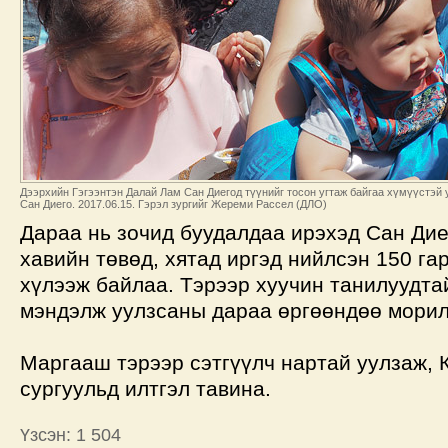
Дээрхийн Гэгээнтэн Далай Лам Сан Диегод түүнийг тосон угтаж байгаа хүмүүстэй 
Сан Диего. 2017.06.15. Гэрэл зургийг Жереми Рассел (ДЛО)
Дараа нь зочид буудалдаа ирэхэд Сан Дие
хавийн төвөд, хятад иргэд нийлсэн 150 га
хүлээж байлаа. Тэрээр хуучин танилуудта
мэндэлж уулзсаны дараа өргөөндөө мори
Маргааш тэрээр сэтгүүлч нартай уулзаж,
сургуульд илтгэл тавина.
Үзсэн: 1 504