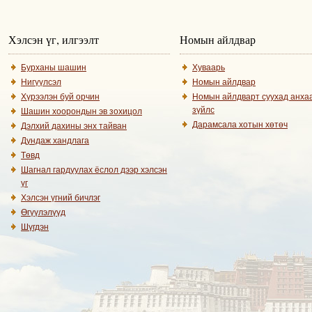
Хэлсэн үг, илгээлт
Номын айлдвар
Бурханы шашин
Хуваарь
Нигүүлсэл
Номын айлдвар
Хүрээлэн буй орчин
Номын айлдварт суухад анха
зүйлс
Шашин хоорондын эв зохицол
Дарамсала хотын хөтөч
Дэлхий дахины энх тайван
Дундаж хандлага
Төвд
Шагнал гардуулах ёслол дээр хэлсэн
үг
Хэлсэн үгний бичлэг
Өгүүлэлүүд
Шүгдэн