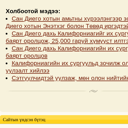
Холбоотой мэдээ:
Сан Диего хотын амьтны хүрээлэнгээр з
Диего хотын Энэтхэг болон Төвөд иргэдтэ
Сан Диего дахь Калифорниагийг их сург
баярт оролцож, 25,000 гаруй хүмүүст илтг
Сан Диего дахь Калифорниагийн их сург
баярт оролцов
Калифорниагийн их сургуульд зочилж о
уулзалт хийлээ
Сэтгүүлчидтэй уулзаж, мөн олон нийтий
Сайтын үндсэн бүтэц