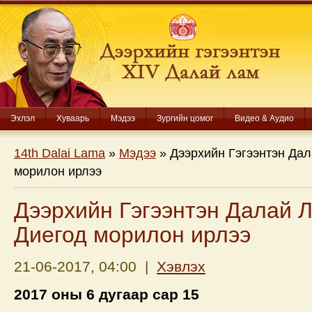
Эхлэл
Хуваарь
Мэдээ
Зургийн цомог
Видео & Аудио
14th Dalai Lama
»
Мэдээ
» Дээрхийн Гэгээнтэн Да
морилон ирлээ
Дээрхийн Гэгээнтэн Далай 
Диегод морилон ирлээ
21-06-2017, 04:00 |
Хэвлэх
2017 оны 6 дугаар сар 15