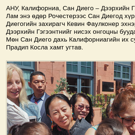
АНУ, Калифорниа, Сан Диего – Дээрхийн Г
Лам энэ өдөр Рочестерээс Сан Диегод хүр
Диегогийн захирагч Кевин Фаулконер эхн
Дээрхийн Гэгээнтнийг нисэх онгоцны бууд
Мөн Сан Диего дахь Калифорниагийн их с
Прадип Косла хамт угтав.