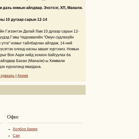
 дахь номын айлдвар. Энэтхэг, ХП, Манали.
ны 10 дугаар сарын 12-14
йн Гэгээнтэн Далай Лам 10 дугаар сарын 12-
үүдэд Гэвш Чадхавагийн "Оюун судлахуйн
 утга" номыг тайлбарлан айлдаж, 14-ний
сүсэгтэн олонд насны авшиг хүртээнэ. Номын
рыг Вон Аари хийд зохион байгуулах ба
айлдвар Бахан (Манали)-ы Химвали
дэх хүрээлэнд явагдана.
 хуваарь
|
Архив
Офис
Холбоо барих
Сан