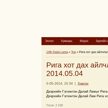
Эхлэл
Хуваарь
Мэдээ
Зургийн 
14th Dalai Lama
»
Top
» Рига хот дах айлчлал
Рига хот дах айлч
2014.05.04
5-05-2014, 15:34 |
Хэвлэх
Дээрхийн Гэгээнтэн Далай Ламыг Рига 
Дээрхийн Гэгээнтэн Далай Лам Рига х
Үзсэн: 2 108