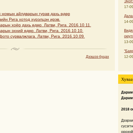
Энэт
17-09
й номын айлдварын гурав дахь өдөр
Дала
ийн Рига хотод хүрэлцэн ирэв.
14-09
рын хоёр дахь өдөр. Латви, Рига. 2016.10.11.
арын эхний өдөр. Латви, Рига. 2016.10.10.
Видя
ото сурвалжлага. Латви, Рига. 2016.10.09.
оюут
13-09
"Бая
Дээшээ буцах
12-09
Хуваа
Дарамс
Дарам
2018 о
Дээрхи
сүсэгт
орохуй