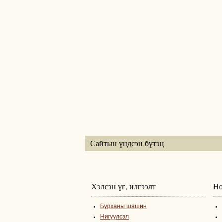
Сайтын үндсэн бүтэц
Хэлсэн үг, илгээлт
Но
Бурханы шашин
Нигүүлсэл