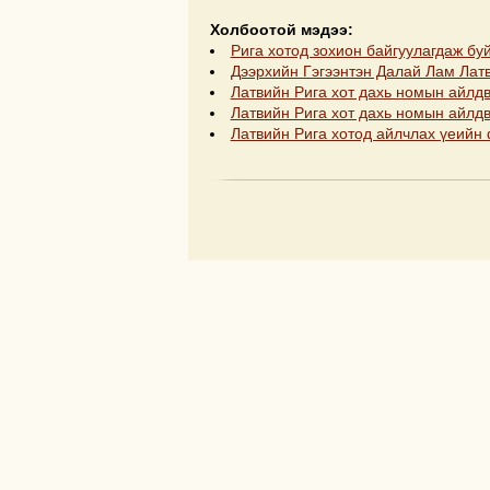
Холбоотой мэдээ:
Рига хотод зохион байгуулагдаж бу
Дээрхийн Гэгээнтэн Далай Лам Латв
Латвийн Рига хот дахь номын айлдва
Латвийн Рига хот дахь номын айлдв
Латвийн Рига хотод айлчлах үеийн ф