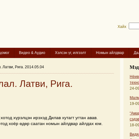
Хайх
цомог
Видео & Аудио
Хэлсэн үг, илгээлт
Номын айлдвар
Да
Мэд
. Латви, Рига. 2014.05.04
Нёиви
лал. Латви, Рига.
техн
24-09
Малм
19-09
“Ама
хотод хүрэлцэн ирэхэд Дилав хутагт угтан авав.
сэдэв
отод хоёр өдөр саатан номын айлдвар айлдах юм.
18-09
Видя