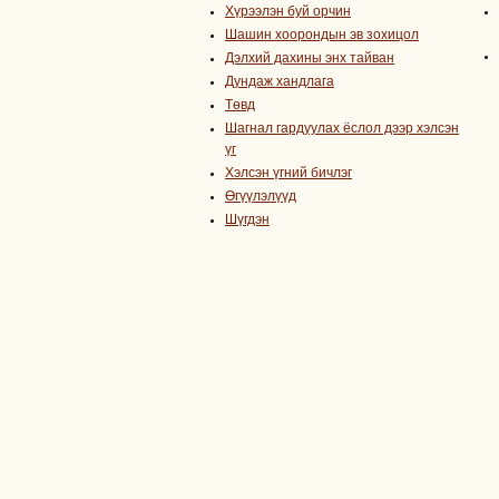
Хүрээлэн буй орчин
Шашин хоорондын эв зохицол
Дэлхий дахины энх тайван
Дундаж хандлага
Төвд
Шагнал гардуулах ёслол дээр хэлсэн
үг
Хэлсэн үгний бичлэг
Өгүүлэлүүд
Шүгдэн