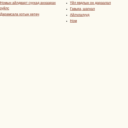
Номын айлдварт суухад анхаарах
Үйл явдлын он дараалал
зүйлс
Гавьяа, шагнал
Дарамсала хотын хөтөч
Айлчлалууд
Ном