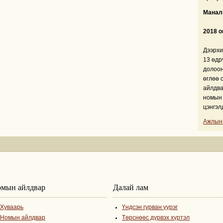
Манали
2018 о
Дээрхи
13 өдр
долоон
өглөө 
айлдва
номын 
цэнгэл
Ажлын
мын айлдвар
Далай лам
Хуваарь
Үндсэн гурван үүрэг
Номын айлдвар
Төрснөөс дүрвэх хүртэл