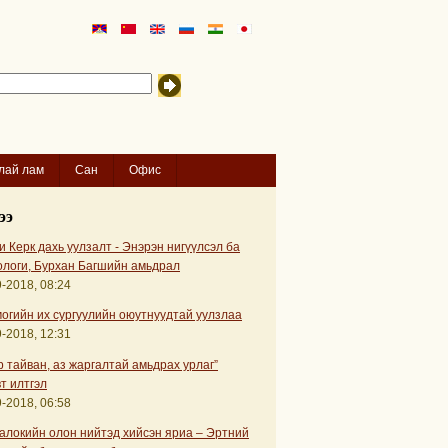
лай лам
Сан
Офис
ээ
 Керк дахь уулзалт - Энэрэн нигүүлсэл ба
ологи, Бурхан Багшийн амьдрал
-2018, 08:24
огийн их сургуулийн оюутнуудтай уулзлаа
-2018, 12:31
р тайван, аз жаргалтай амьдрах урлаг”
т илтгэл
-2018, 06:58
алокийн олон нийтэд хийсэн яриа – Эртний