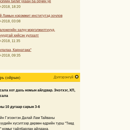
хэгийн билиг ухаан ба орчин үе
-2018, 18:20
й Ламын нэрэмжит институтэд зочлов
-2018, 03:08
алокегийн залуу мэргэлжилтнүүд,
нуудтай хийсэн уулзалт
-2018, 11:35
рлалаа, Карнатака"
-2018, 09:35
рь (ойрын)
Дэлгэрэнгүй
ала хот дахь номын айлдвар. Энэтхэг, ХП,
сала
ны 10 дугаар сарын 3-6
йн Гэгээнтэн Далай Лам Тайваны
нүүдийн хүсэлтээр дөрвөн өдрийн турш "Төвд
" номыг тайлбарлан айлдана.