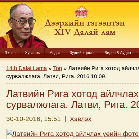
Эхлэл
Хуваарь
Мэдээ
Зургийн цомог
Видео & Аудио
14th Dalai Lama
»
Top
» Латвийн Рига хотод айлчл
сурвалжлага. Латви, Рига. 2016.10.09.
Латвийн Рига хотод айлчлах
сурвалжлага. Латви, Рига. 2
30-10-2016, 15:51 |
Хэвлэх