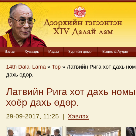
Эхлэл
Хуваарь
Мэдээ
Зургийн цомог
Видео & Аудио
14th Dalai Lama
»
Top
» Латвийн Рига хот дахь но
дахь өдөр.
Латвийн Рига хот дахь ном
хоёр дахь өдөр.
29-09-2017, 11:25 |
Хэвлэх