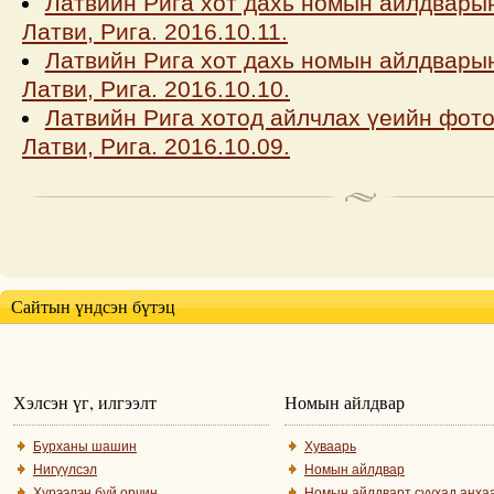
Латвийн Рига хот дахь номын айлдварын
Латви, Рига. 2016.10.11.
Латвийн Рига хот дахь номын айлдварын
Латви, Рига. 2016.10.10.
Латвийн Рига хотод айлчлах үеийн фото
Латви, Рига. 2016.10.09.
Сайтын үндсэн бүтэц
Хэлсэн үг, илгээлт
Номын айлдвар
Бурханы шашин
Хуваарь
Нигүүлсэл
Номын айлдвар
Хүрээлэн буй орчин
Номын айлдварт суухад анха