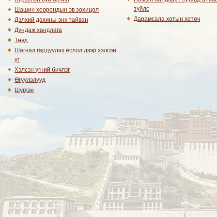
зүйлс
Шашин хоорондын эв зохицол
Дарамсала хотын хөтөч
Дэлхий дахины энх тайван
Дундаж хандлага
Төвд
Шагнал гардуулах ёслол дээр хэлсэн
үг
Хэлсэн үгний бичлэг
Өгүүлэлүүд
Шүгдэн