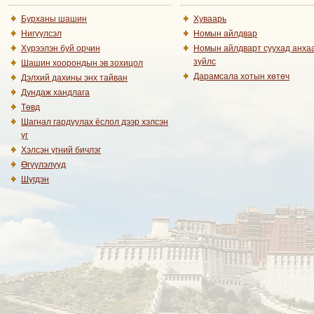
Бурханы шашин
Хуваарь
Нигүүлсэл
Номын айлдвар
Хүрээлэн буй орчин
Номын айлдварт суухад анха
зүйлс
Шашин хоорондын эв зохицол
Дарамсала хотын хөтөч
Дэлхий дахины энх тайван
Дундаж хандлага
Төвд
Шагнал гардуулах ёслол дээр хэлсэн
үг
Хэлсэн үгний бичлэг
Өгүүлэлүүд
Шүгдэн