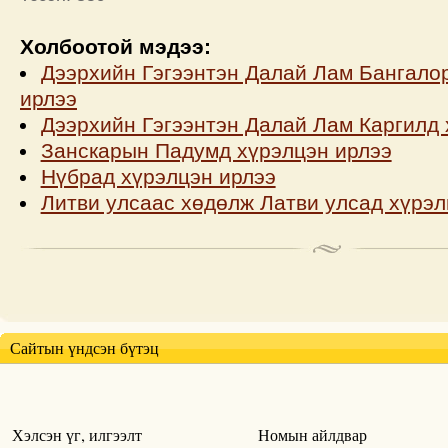
Холбоотой мэдээ:
Дээрхийн Гэгээнтэн Далай Лам Бангало
ирлээ
Дээрхийн Гэгээнтэн Далай Лам Каргилд 
Занскарын Падумд хүрэлцэн ирлээ
Нүбрад хүрэлцэн ирлээ
Литви улсаас хөдөлж Латви улсад хүрэл
Сайтын үндсэн бүтэц
Хэлсэн үг, илгээлт
Номын айлдвар