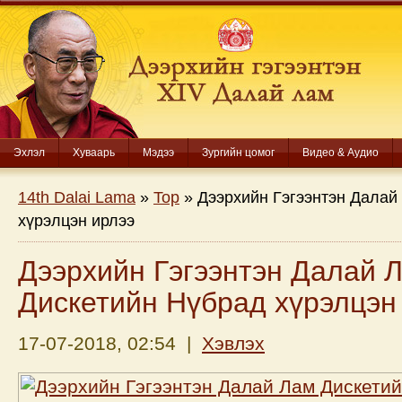
Эхлэл
Хуваарь
Мэдээ
Зургийн цомог
Видео & Аудио
14th Dalai Lama
»
Top
» Дээрхийн Гэгээнтэн Далай
хүрэлцэн ирлээ
Дээрхийн Гэгээнтэн Далай 
Дискетийн Нүбрад хүрэлцэн
17-07-2018, 02:54 |
Хэвлэх