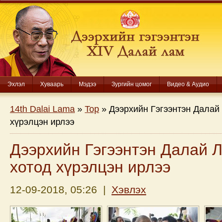
Эхлэл
Хуваарь
Мэдээ
Зургийн цомог
Видео & Аудио
14th Dalai Lama
»
Top
» Дээрхийн Гэгээнтэн Далай
хүрэлцэн ирлээ
Дээрхийн Гэгээнтэн Далай 
хотод хүрэлцэн ирлээ
12-09-2018, 05:26 |
Хэвлэх