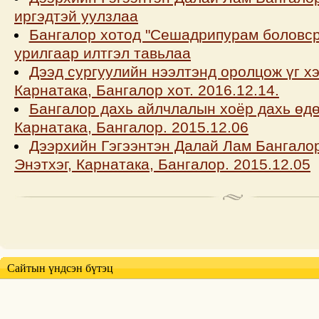
иргэдтэй уулзлаа
Бангалор хотод "Сешадрипурам боловср
урилгаар илтгэл тавьлаа
Дээд сургуулийн нээлтэнд оролцож үг хэ
Карнатака, Бангалор хот. 2016.12.14.
Бангалор дахь айлчлалын хоёр дахь өдөр
Карнатака, Бангалор. 2015.12.06
Дээрхийн Гэгээнтэн Далай Лам Бангалор
Энэтхэг, Карнатака, Бангалор. 2015.12.05
Сайтын үндсэн бүтэц