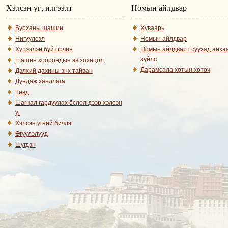
Хэлсэн үг, илгээлт
Номын айлдвар
Бурханы шашин
Хуваарь
Нигүүлсэл
Номын айлдвар
Хүрээлэн буй орчин
Номын айлдварт суухад анха
зүйлс
Шашин хоорондын эв зохицол
Дарамсала хотын хөтөч
Дэлхий дахины энх тайван
Дундаж хандлага
Төвд
Шагнал гардуулах ёслол дээр хэлсэн
үг
Хэлсэн үгний бичлэг
Өгүүлэлүүд
Шүгдэн