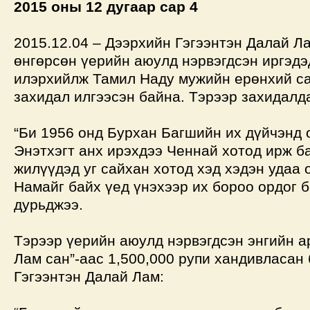
2015 оны 12 дугаар сар 4
2015.12.04 – Дээрхийн Гэгээнтэн Далай Л
өнгөрсөн үерийн аюулд нэрвэгдсэн иргэдэ
илэрхийлж Тамил Наду мужийн ерөнхий с
захидал илгээсэн байна. Тэрээр захидалд
“Би 1956 онд Бурхан Багшийн их дүйчэнд
Энэтхэгт анх ирэхдээ Ченнай хотод ирж б
жилүүдэд уг сайхан хотод хэд хэдэн удаа 
Намайг байх үед үнэхээр их бороо ордог б
дурьджээ.
Тэрээр үерийн аюулд нэрвэгдсэн энгийн а
Лам сан”-аас 1,500,000 рупи хандивласан
Гэгээнтэн Далай Лам: