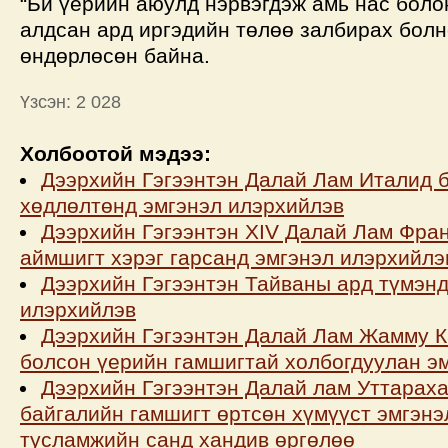
“Би үерийн аюулд нэрвэгдэж амь нас боло
алдсан ард иргэдийн төлөө залбирах болн
өндөрлөсөн байна.
Үзсэн: 2 028
Холбоотой мэдээ:
Дээрхийн Гэгээнтэн Далай Лам Италид б
хөдлөлтөнд эмгэнэл илэрхийлэв
Дээрхийн Гэгээнтэн XIV Далай Лам Фра
аймшигт хэрэг гарсанд эмгэнэл илэрхийлэ
Дээрхийн Гэгээнтэн Тайваны ард түмэнд
илэрхийлэв
Дээрхийн Гэгээнтэн Далай Лам Жамму 
болсон үерийн гамшигтай холбогдуулан э
Дээрхийн Гэгээнтэн Далай лам Уттарах
байгалийн гамшигт өртсөн хүмүүст эмгэнэ
тусламжийн санд хандив өргөлөө