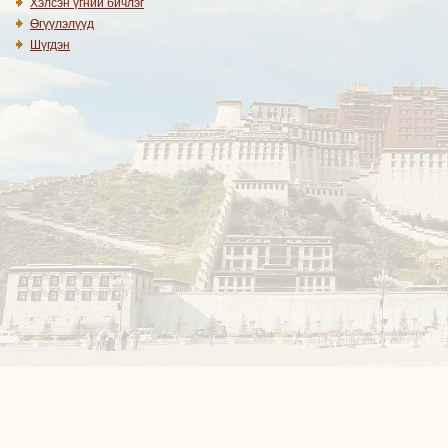
Хэлсэн үгний бичлэг
Өгүүлэлүүд
Шүгдэн