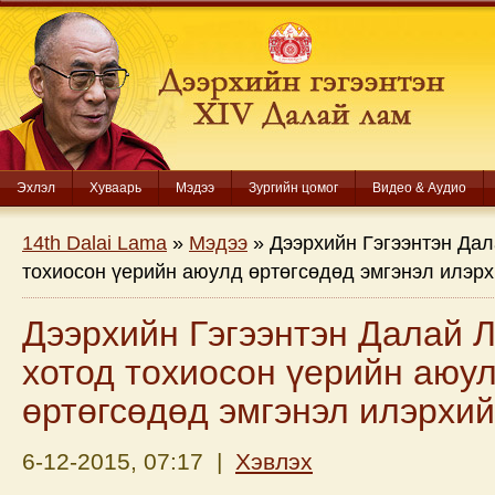
Эхлэл
Хуваарь
Мэдээ
Зургийн цомог
Видео & Аудио
14th Dalai Lama
»
Мэдээ
» Дээрхийн Гэгээнтэн Да
тохиосон үерийн аюулд өртөгсөдөд эмгэнэл илэр
Дээрхийн Гэгээнтэн Далай 
хотод тохиосон үерийн аюу
өртөгсөдөд эмгэнэл илэрхи
6-12-2015, 07:17 |
Хэвлэх