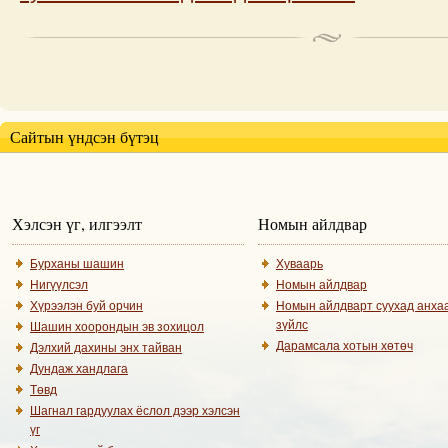
Сайтын үндсэн бүтэц
Хэлсэн үг, илгээлт
Номын айлдвар
Бурханы шашин
Хуваарь
Нигүүлсэл
Номын айлдвар
Хүрээлэн буй орчин
Номын айлдварт суухад анха
зүйлс
Шашин хоорондын эв зохицол
Дарамсала хотын хөтөч
Дэлхий дахины энх тайван
Дундаж хандлага
Төвд
Шагнал гардуулах ёслол дээр хэлсэн
үг