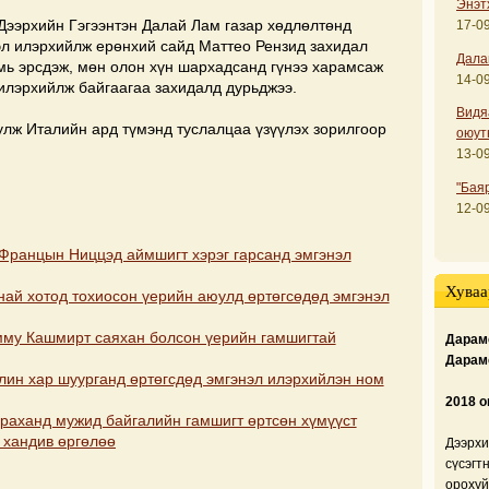
Энэт
 Дээрхийн Гэгээнтэн Далай Лам газар хөдлөлтөнд
17-09
эл илэрхийлж ерөнхий сайд Маттео Рензид захидал
Дала
амь эрсдэж, мөн олон хүн шархадсанд гүнээ харамсаж
14-09
 илэрхийлж байгаагаа захидалд дурьджээ.
Видя
лж Италийн ард түмэнд туслалцаа үзүүлэх зорилгоор
оюут
13-09
"Бая
12-09
 Францын Ниццэд аймшигт хэрэг гарсанд эмгэнэл
Хуваа
най хотод тохиосон үерийн аюулд өртөгсөдөд эмгэнэл
мму Кашмирт саяхан болсон үерийн гамшигтай
Дарамс
Дарам
лин хар шуурганд өртөгсдөд эмгэнэл илэрхийлэн ном
2018 о
араханд мужид байгалийн гамшигт өртсөн хүмүүст
 хандив өргөлөө
Дээрхи
сүсэгт
орохуй