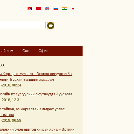
лай лам
Сан
Офис
ээ
 Керк дахь уулзалт - Энэрэн нигүүлсэл ба
ологи, Бурхан Багшийн амьдрал
-2018, 08:24
огийн их сургуулийн оюутнуудтай уулзлаа
-2018, 12:31
р тайван, аз жаргалтай амьдрах урлаг”
т илтгэл
-2018, 06:58
алокийн олон нийтэд хийсэн яриа – Эртний