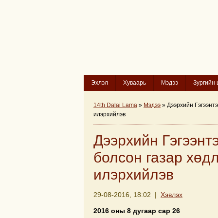
Эхлэл
Хуваарь
Мэдээ
Зургийн 
14th Dalai Lama
»
Мэдээ
» Дээрхийн Гэгээнт
илэрхийлэв
Дээрхийн Гэгээнт
болсон газар хөд
илэрхийлэв
29-08-2016, 18:02 |
Хэвлэх
2016 оны 8 дугаар сар 26