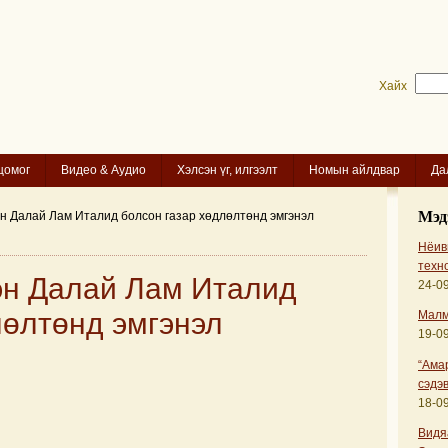
Хайх
цомог
Видео & Аудио
Хэлсэн үг, илгээлт
Номын айлдвар
Да
Мэд
эн Далай Лам Италид болсон газар хөдлөлтөнд эмгэнэл
Нёиви
техн
эн Далай Лам Италид
24-09
лөлтөнд эмгэнэл
Малм
19-09
“Ама
сэдэв
18-09
Видя