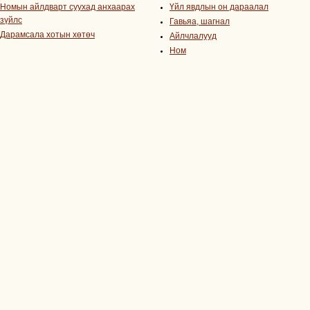
Номын айлдварт суухад анхаарах
Үйл явдлын он дараалал
зүйлс
Гавьяа, шагнал
Дарамсала хотын хөтөч
Айлчлалууд
Ном