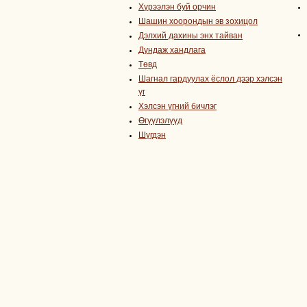
Хүрээлэн буй орчин
Шашин хоорондын эв зохицол
Дэлхий дахины энх тайван
Дундаж хандлага
Төвд
Шагнал гардуулах ёслол дээр хэлсэн
үг
Хэлсэн үгний бичлэг
Өгүүлэлүүд
Шүгдэн