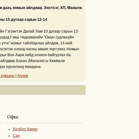
 дахь номын айлдвар. Энэтхэг, ХП, Манали.
ны 10 дугаар сарын 12-14
йн Гэгээнтэн Далай Лам 10 дугаар сарын 12-
үүдэд Гэвш Чадхавагийн "Оюун судлахуйн
 утга" номыг тайлбарлан айлдаж, 14-ний
сүсэгтэн олонд насны авшиг хүртээнэ. Номын
рыг Вон Аари хийд зохион байгуулах ба
айлдвар Бахан (Манали)-ы Химвали
дэх хүрээлэнд явагдана.
 хуваарь
|
Архив
Офис
Холбоо барих
Сан