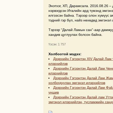
Энэтхэг, ХП, Дарамсала. 2016.08.26 –
нэрвэгдсэн Италийн ард түмэнд эмгэн
илгээсэн байна. Тэрээр олон хүмүүс 
тэдний гэр бүл, найз нөхөдөд эмгэнэл
Тэрээр “Далай Ламын сан”-аар дамжуу
хандив цуглуулах болсон байна.
Үзсэн: 1 757
Холбоотой мэдээ:
Дээрхийн Гэгээнтэн XIV Далай Лам
илэрхийлэв
Дээрхийн Гэгээнтэн Далай Лам Чен
илэрхийлэв
Дээрхийн Гэгээнтэн Далай Лам Жа
холбогдуулан эмгэнэл илэрхийлэв
Дээрхийн Гэгээнтэн Далай Лам Фэй
уншив
Дээрхийн Гэгээнтэн Далай лам Утт
эмгэнэл илэрхийлэн, тусламжийн санд