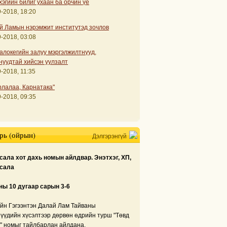
хэгийн билиг ухаан ба орчин үе
-2018, 18:20
й Ламын нэрэмжит институтэд зочлов
-2018, 03:08
алокегийн залуу мэргэлжилтнүүд,
нуудтай хийсэн уулзалт
-2018, 11:35
рлалаа, Карнатака"
-2018, 09:35
рь (ойрын)
Дэлгэрэнгүй
ала хот дахь номын айлдвар. Энэтхэг, ХП,
сала
ны 10 дугаар сарын 3-6
йн Гэгээнтэн Далай Лам Тайваны
нүүдийн хүсэлтээр дөрвөн өдрийн турш "Төвд
" номыг тайлбарлан айлдана.