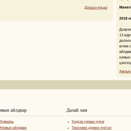
Манали
Дээшээ буцах
2018 о
Дээрхи
13 өдр
долоон
өглөө 
айлдва
номын 
цэнгэл
Ажлын
мын айлдвар
Далай лам
Хуваарь
Үндсэн гурван үүрэг
Номын айлдвар
Төрснөөс дүрвэх хүртэл