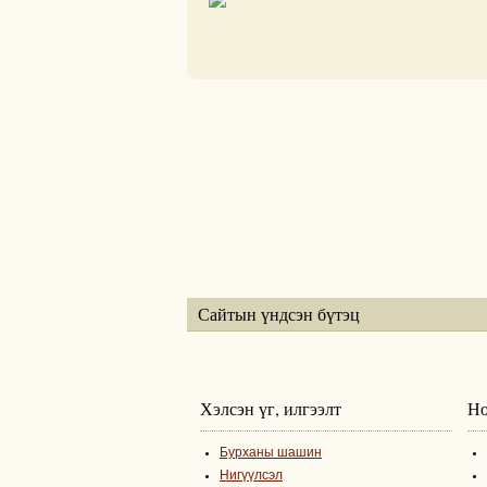
Сайтын үндсэн бүтэц
Хэлсэн үг, илгээлт
Но
Бурханы шашин
Нигүүлсэл