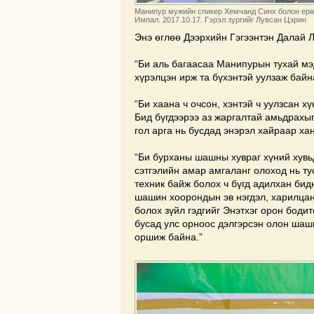
Манипур мужийн спикер Хемчанд Синх болон ерөн
Импал. 2017.10.17. Гэрэл зургийг Лувсан Цэрин
Энэ өглөө Дээрхийн Гэгээнтэн Далай Л
“Би аль багаасаа Манипурын тухай м
хүрэлцэн ирж та бүхэнтэй уулзаж байн
“Би хаана ч очсон, хэнтэй ч уулзсан хү
Бид бүгдээрээ аз жаргалтай амьдрахыг 
гол арга нь бусдад энэрэл хайраар ха
“Би бурханы шашны хувраг хүний хувь
сэтгэлийн амар амгаланг олоход нь тус
техник байж болох ч бүгд адилхан бид
шашин хоорондын эв нэгдэл, харилцан
болох зүйл гэдгийг Энэтхэг орон боди
бусад улс орноос дэлгэрсэн олон шаши
оршиж байна.”