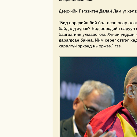
Дээрхийн Гэгээнтэн Далай Лам үг хэлэ
“Бид өөрсдийн бий болгосон асар оло
байдалд хүрэв? Бид өөрсдийн саруул 
байгаагийн улмаас юм. Хүний үндсэн ч
дарагдсан байна. Ийм сөрөг сэтгэл хө
харалгүй эрхэнд нь оржээ.” гэв.