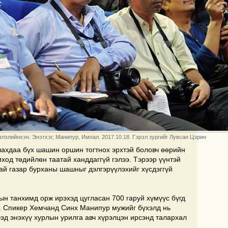
лэлийнхэн. Энэтхэг, Манипур, Импал. 2017.10.18. Гэрэл зургийг Лувсан Цэрин
ахдаа бүх шашин оршин тогтнох эрхтэй боловч өөрийн
д төдийлөн таатай ханддаггүй гэлээ. Тэрээр үүнтэй
й газар бурханы шашныг дэлгэрүүлэхийг хүсдэггүй
ын танхимд орж ирэхэд цугласан 700 гаруй хүмүүс бүгд
аа. Спикер Хемчанд Синх Манипур мужийг бүхэлд нь
эд энэхүү хурлын урилга авч хүрэлцэн ирсэнд талархал