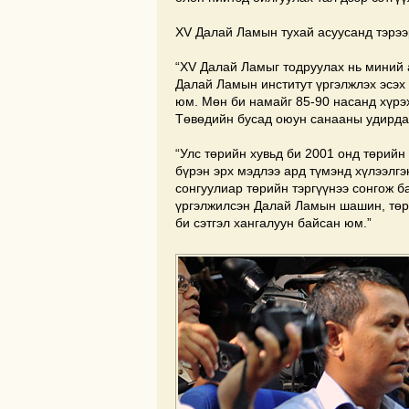
XV Далай Ламын тухай асуусанд тэрээ
“XV Далай Ламыг тодруулах нь миний 
Далай Ламын институт үргэлжлэх эсэх
юм. Мөн би намайг 85-90 насанд хүрэх
Төвөдийн бусад оюун санааны удирдаг
“Улс төрийн хувьд би 2001 онд төрийн 
бүрэн эрх мэдлээ ард түмэнд хүлээлгэ
сонгуулиар төрийн тэргүүнээ сонгож б
үргэлжилсэн Далай Ламын шашин, төр
би сэтгэл хангалуун байсан юм.”