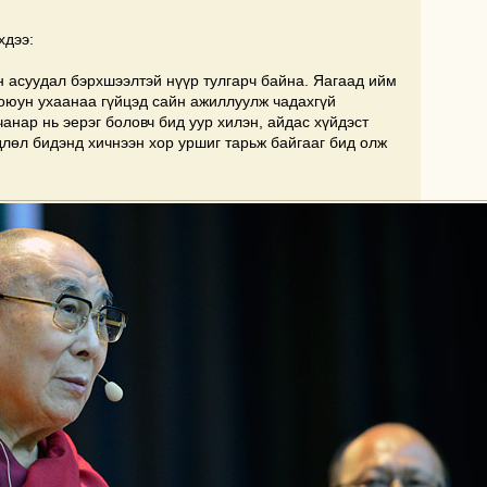
хдээ:
н асуудал бэрхшээлтэй нүүр тулгарч байна. Яагаад ийм
оюун ухаанаа гүйцэд сайн ажиллуулж чадахгүй
анар нь эерэг боловч бид уур хилэн, айдас хүйдэст
длөл бидэнд хичнээн хор уршиг тарьж байгааг бид олж