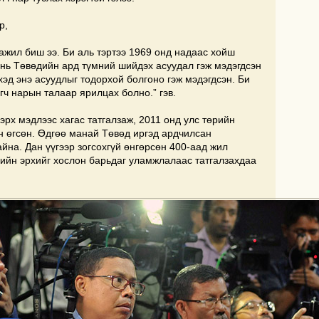
р,
ажил биш ээ. Би аль тэртээ 1969 онд надаас хойш
 нь Төвөдийн ард түмний шийдэх асуудал гэж мэдэгдсэн
эд энэ асуудлыг тодорхой болгоно гэж мэдэгдсэн. Би
ч нарын талаар ярилцах болно.” гэв.
эрх мэдлээс хагас татгалзаж, 2011 онд улс төрийн
н өгсөн. Өдгөө манай Төвөд иргэд ардчилсан
айна. Дан үүгээр зогсохгүй өнгөрсөн 400-аад жил
ийн эрхийг хослон барьдаг уламжлалаас татгалзахдаа