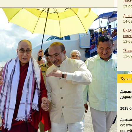
Энэт
17-09
Дала
14-09
Видя
оюут
13-09
"Бая
12-09
Хуваа
Дарамс
Дарам
2018 о
Дээрхи
сүсэгт
орохуй