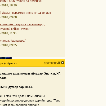
хэгийн билиг ухаан ба орчин үе
-2018, 18:20
й Ламын нэрэмжит институтэд зочлов
-2018, 03:08
алокегийн залуу мэргэлжилтнүүд,
нуудтай хийсэн уулзалт
-2018, 11:35
рлалаа, Карнатака"
-2018, 09:35
рь (ойрын)
Дэлгэрэнгүй
ала хот дахь номын айлдвар. Энэтхэг, ХП,
сала
ны 10 дугаар сарын 3-6
йн Гэгээнтэн Далай Лам Тайваны
нүүдийн хүсэлтээр дөрвөн өдрийн турш "Төвд
" номыг тайлбарлан айлдана.