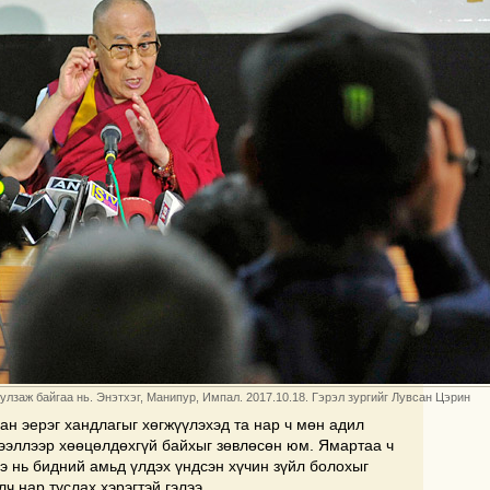
лзаж байгаа нь. Энэтхэг, Манипур, Импал. 2017.10.18. Гэрэл зургийг Лувсан Цэрин
дан эерэг хандлагыг хөгжүүлэхэд та нар ч мөн адил
дээллээр хөөцөлдөхгүй байхыг зөвлөсөн юм. Ямартаа ч
нэ нь бидний амьд үлдэх үндсэн хүчин зүйл болохыг
лч нар туслах хэрэгтэй гэлээ.