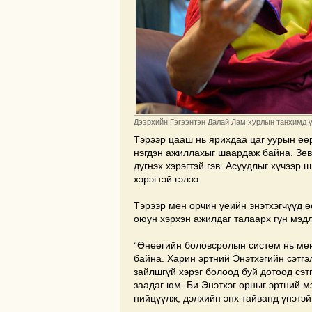
Дээрхийн Гэгээнтэн Далай Лам хурлын танхимд үг
Тэрээр цааш нь ярихдаа цаг уурын өөрч
нэгдэн ажиллахыг шаардаж байна. Зөв
дүгнэх хэрэгтэй гэв. Асуудлыг хүчээр
хэрэгтэй гэлээ.
Тэрээр мөн орчин үеийн энэтхэгчүүд 
оюун хэрхэн ажилдаг талаарх гүн мэдл
“Өнөөгийн боловсролын систем нь мөн
байна. Харин эртний Энэтхэгийн сэтгэ
зайлшгүй хэрэг болоод буй дотоод сэт
заадаг юм. Би Энэтхэг орныг эртний 
нийцүүлж, дэлхийн энх тайванд үнэтэй