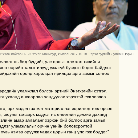
 хэлж байгаа нь. Энэтхэг, Манипур, Импал. 2017.10.18. Гэрэл зургийг Лувсан Цэрин
лөлт нь бид бүгдийг, улс орныг, алс хол тивийг ч
хөн өөрийн талыг илүүд үзэлгүй бусдын бодит байдлыг
 шийдэхийн оронд харилцан ярилцах арга замыг сонгох
өөрсдийн уламжлал болсон эртний Энэтхэгийн сэтгэл,
эг ухаанд анхаарлаа хандуулах хэрэгтэй гэж зөвлөв.
гө, эрх мэдэл гэх мэт материаллаг зорилгод төвлөрсөн
л, оюуны талаарх мэдлэг нь өнөөгийн дэлхий дахинд
гэлийн амар амгаланг хэрхэн бий болгох арга замыг
мэдлэг уламжлалыг орчин үеийн боловсролтой
 хувь нэмэр оруулж чадах цорын ганц улс гэж боддог.”