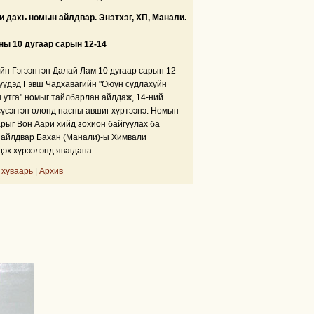
г, Манипур,
 дахь номын айлдвар. Энэтхэг, ХП, Манали.
ны 10 дугаар сарын 12-14
йн Гэгээнтэн Далай Лам 10 дугаар сарын 12-
үүдэд Гэвш Чадхавагийн "Оюун судлахуйн
 утга" номыг тайлбарлан айлдаж, 14-ний
сүсэгтэн олонд насны авшиг хүртээнэ. Номын
рыг Вон Аари хийд зохион байгуулах ба
айлдвар Бахан (Манали)-ы Химвали
дэх хүрээлэнд явагдана.
 хуваарь
|
Архив