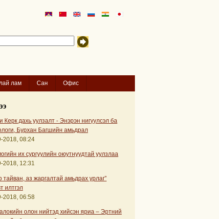
лай лам
Сан
Офис
ээ
 Керк дахь уулзалт - Энэрэн нигүүлсэл ба
ологи, Бурхан Багшийн амьдрал
-2018, 08:24
огийн их сургуулийн оюутнуудтай уулзлаа
-2018, 12:31
р тайван, аз жаргалтай амьдрах урлаг”
т илтгэл
-2018, 06:58
алокийн олон нийтэд хийсэн яриа – Эртний