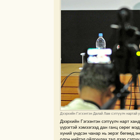
Дээрхийн Гэгээнтэн Далай Лам сэтгүүлч нартай уу
Дээрхийн Гэгээнтэн сэтгүүлч нарт хан
үүрэгтэй хэмээгээд дан ганц сөрөг мэ
хүний үндсэн чанар нь эерэг бөгөөд э
олон нийтэд ойлгуулах тал дээр сэтгүү