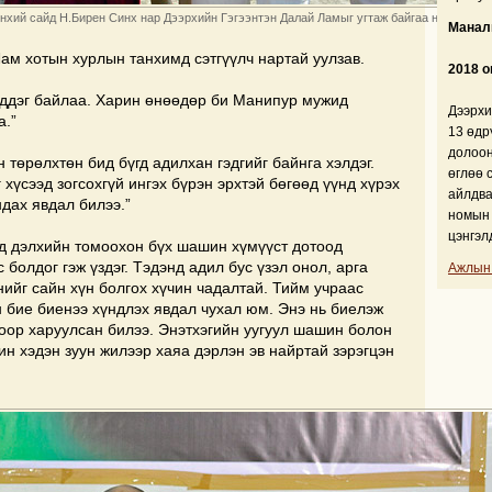
хий сайд Н.Бирен Синх нар Дээрхийн Гэгээнтэн Далай Ламыг угтаж байгаа нь. Энэтхэ
Манали
ам хотын хурлын танхимд сэтгүүлч нартай уулзав.
2018 о
эддэг байлаа. Харин өнөөдөр би Манипур мужид
Дээрхи
а.”
13 өдр
долоон
н төрөлхтөн бид бүгд адилхан гэдгийг байнга хэлдэг.
өглөө 
хүсээд зогсохгүй ингэх бүрэн эрхтэй бөгөөд үүнд хүрэх
айлдва
ндах явдал билээ.”
номын 
цэнгэл
д дэлхийн томоохон бүх шашин хүмүүст дотоод
 болдог гэж үздэг. Тэдэнд адил бус үзэл онол, арга
Ажлын
нийг сайн хүн болгох хүчин чадалтай. Тийм учраас
 бие биенээ хүндлэх явдал чухал юм. Энэ нь биелэж
тоор харуулсан билээ. Энэтхэгийн уугуул шашин болон
н хэдэн зуун жилээр хаяа дэрлэн эв найртай зэрэгцэн