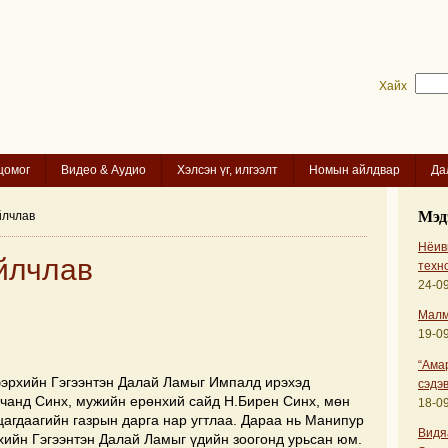
Хайх
цомог
Видео & Аудио
Хэлсэн үг, илгээлт
Номын айлдвар
Да
Мэд
йлчлав
Нёиви
йлчлав
техн
24-09
Малм
19-09
“Ама
ээрхийн Гэгээнтэн Далай Ламыг Импалд ирэхэд
сэдэв
чанд Синх, мужийн ерөнхий сайд Н.Бирен Синх, мөн
18-09
цагдаагийн газрын дарга нар угтлаа. Дараа нь Манипур
Видя
ийн Гэгээнтэн Далай Ламыг үдийн зоогонд урьсан юм.