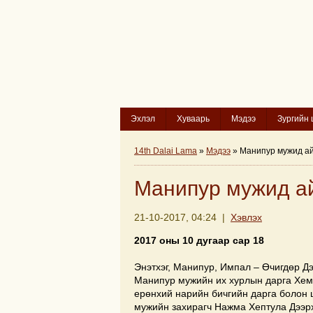
Эхлэл
Хуваарь
Мэдээ
Зургийн 
14th Dalai Lama
»
Мэдээ
» Манипур мужид а
Манипур мужид а
21-10-2017, 04:24 |
Хэвлэх
2017 оны 10 дугаар сар 18
Энэтхэг, Манипур, Импал – Өчигдөр Д
Манипур мужийн их хурлын дарга Хем
ерөнхий нарийн бичгийн дарга болон 
мужийн захирагч Нажма Хептула Дээрх