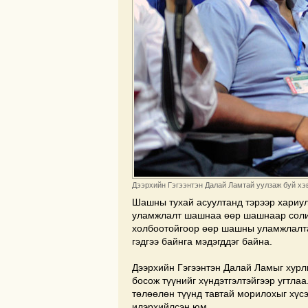
Дээрхийн Гэгээнтэн Далай Ламтай уулзаж буй хэв
Шашны тухай асуултанд тэрээр хариул
уламжлалт шашнаа өөр шашнаар солихо
холбоотойгоор өөр шашны уламжлалта
гэдгээ байнга мэдэгддэг байна.
Дээрхийн Гэгээнтэн Далай Ламыг хурл
босож түүнийг хүндэтгэлтэйгээр угтл
төлөөлөн түүнд тавтай морилохыг хүсэ
илэрхийлсэн юм.