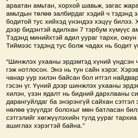
араатан амьтан, хорхой шавьж, загас жара
амьтдын төлөө залбирдаг хэдий ч тэдэнд 
бодитой тус хийхэд үнэндээ хэцүү билээ. 
дээр бидэнтэй адилхан 7 тэрбум хүмүүс а
Тэдэнд минийхтэй адил уураг тархи, оюун 
Тиймээс тэдэнд тус болж чадах нь бодит ү
“Шинжлэх ухааны эрдэмтэд хүний үндсэн 
гэж нотлосон. Энэ нь тун сайн хэрэг. Хэрэ
чанар уур хилэн байсан бол итгэл найдва
гэсэн үг. Үүний дээр шинжлэх ухааны эрд
хилэн, үзэн ядалт нь бидний дархлааны с
дарангуйлдаг ба энэрэнгүй сайхан сэтгэл 
нөлөө үзүүлдэг болохыг мөн батласан бил
сэтгэлийг хөгжүүлэхийн тулд уураг тархиа
ашиглах хэрэгтэй байна.”