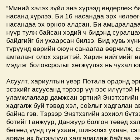
“Миний хэлэх зүйл энэ хүрээд өндөрлөж б
насанд хүрлээ. Би 16 насандаа эрх чөлөөг
насандаа эх орноо алдсан. Би амьдралда
нүүр тулж байсан хэдий ч бидэнд суралца
байдгийг би ухаарсан билээ. Бид хувь хү
түрүүнд өөрийн оюун санаагаа өөрчилж, с
амгаланг олох хэрэгтэй. Харин нийгмийг 
мэдлэг боловсролыг хөгжүүлэх нь чухал ю
Асуулт, хариултын үеэр Потала ордонд эр
эсэхийг асуусанд тэрээр үүнээс илүүтэй 
уламжлалаар дамжсан эртний Энэтхэгийн 
хадгалж буй төвөд хэл, соёлыг хадгалан а
байна гэв. Тэрээр Энэтхэгийн зохиол бүтэ
ботийг Ганжуур, Данжуур болгон төвөд хэ
бөгөөд үүнд гүн ухаан, шинжлэх ухаан, сэ
арвин их бүтээлүүд хадгалагдаж байгаа, э