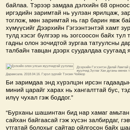
байлаа. Тэрээр замдаа дэлхийн 68 орноос
иргэдийн заримтай нь уулзан ярилцаж, за
тоглож, мөн заримтай нь гар барин явж ба
хүмүүсийг Дээрхийн Гэгээнтэнтэй хамт зу
тулд хэсэг бүлгээр нь зогсоосон байх тул 
гадны олон зочидтой зургаа татуулсны да
талбайн тавцан дээрх суудалдаа суугаад я
Дээрхийн Гэгээнтэн Далай Ламтай 
жуулчид Зүглаг Хан дуганы өмнөх т
Дарамсала. 2018.04.16. Гэрэл зургийг Тэнзин Чойжор
Би заримдаа энд хүрэлцэн ирсэн гадаадын
миний царайг харах нь хангалттай бус, тэ
илүү чухал гэж боддог.”
“Бурханы шашинтан бид нар хамаг амьтан
сайхан байгаасай гэж хүсэн залбирдаг, гэв
утгатай болохыг сайтар ойлгосон байх ша