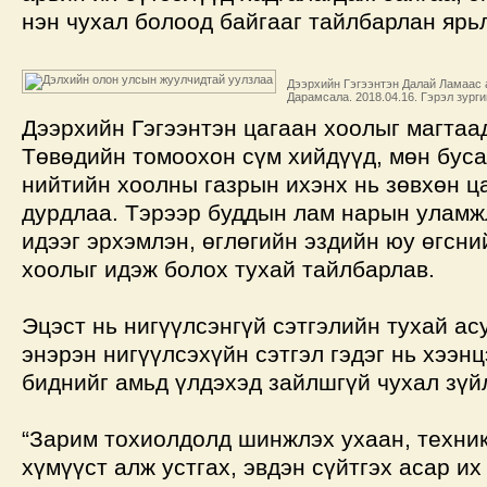
нэн чухал болоод байгааг тайлбарлан ярь
Дээрхийн Гэгээнтэн Далай Ламаас а
Дарамсала. 2018.04.16. Гэрэл зург
Дээрхийн Гэгээнтэн цагаан хоолыг магтаа
Төвөдийн томоохон сүм хийдүүд, мөн бус
нийтийн хоолны газрын ихэнх нь зөвхөн ц
дурдлаа. Тэрээр буддын лам нарын уламж
идээг эрхэмлэн, өглөгийн эздийн юу өгсний
хоолыг идэж болох тухай тайлбарлав.
Эцэст нь нигүүлсэнгүй сэтгэлийн тухай ас
энэрэн нигүүлсэхүйн сэтгэл гэдэг нь хээнц
биднийг амьд үлдэхэд зайлшгүй чухал зүй
“Зарим тохиолдолд шинжлэх ухаан, техник
хүмүүст алж устгах, эвдэн сүйтгэх асар их