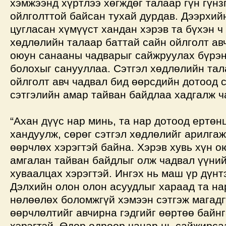
хэмжээнд хүртлээ хөгждөг талаар гүн гүнз
ойлголттой байсан тухай дурдав. Дээрхийн
цугласан хүмүүст хандан хэрэв та бүхэн ч
хөдлөлийн талаар баттай сайн ойлголт ав
оюун санааны чадварыг сайжруулах бүрэ
болохыг санууллаа. Сэтгэл хөдлөлийн тал
ойлголт авч чадвал бид өөрсдийн дотоод с
сэтгэлийн амар тайван байдлаа хадгалж ч
“Ахан дүүс нар минь, та нар дотоод ертө
хандуулж, сөрөг сэтгэл хөдлөлийг арилга
өөрчлөх хэрэгтэй байна. Хэрэв хувь хүн 
амгалан тайван байдлыг олж чадвал үүний
хуваалцах хэрэгтэй. Ингэх нь маш үр дүнт
Дэлхийн олон олон асуудлыг хараад та на
нөлөөлөх боломжгүй хэмээн сэтгэж магадгү
өөрчлөлтийг авчирна гэдгийг өөртөө байн
хэрэгтэй. Өдөр өдрөөр чанар нь сайжирса