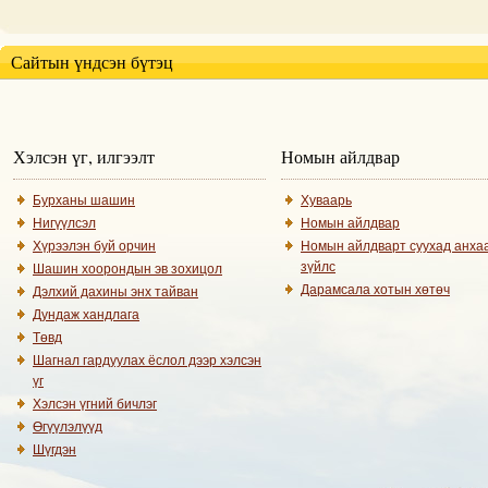
Сайтын үндсэн бүтэц
Хэлсэн үг, илгээлт
Номын айлдвар
Бурханы шашин
Хуваарь
Нигүүлсэл
Номын айлдвар
Хүрээлэн буй орчин
Номын айлдварт суухад анха
зүйлс
Шашин хоорондын эв зохицол
Дарамсала хотын хөтөч
Дэлхий дахины энх тайван
Дундаж хандлага
Төвд
Шагнал гардуулах ёслол дээр хэлсэн
үг
Хэлсэн үгний бичлэг
Өгүүлэлүүд
Шүгдэн