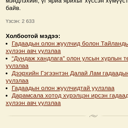
мэндлэхийг, үг яриа ярихыг хүссэн хүмүүс
байв.
Үзсэн: 2 633
Холбоотой мэдээ:
Гадаадын олон жуулчид болон Тайланды
хүлээн авч уулзлаа
“Дундаж хандлага” олон улсын хурлын т
уулзлаа
Дээрхийн Гэгээнтэн Далай Лам гадаады
уулзлаа
Гадаадын олон жуулчидтай уулзлаа
Дарамсала хотод хүрэлцэн ирсэн гадаа
хүлээн авч уулзлаа