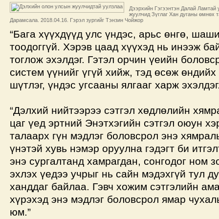
Дээрхийн Гэгээнтэн Далай Ламтай 
жуулчид Зүглаг Хан дуганы өмнөх т
Дарамсала. 2018.04.16. Гэрэл зургийг Тэнзин Чойжор
“Бага хүүхдүүд улс үндэс, арьс өнгө, шаш
тоодоггүй. Хэрэв цаад хүүхэд нь инээж ба
тоглож эхэлдэг. Гэтэл орчин үеийн болов
систем үүнийг үгүй хийж, тэд өсөж өндий
шүтлэг, үндэс угсааны ялгааг харж эхэлдэг.
“Дэлхий нийтээрээ сэтгэл хөдлөлийн хямр
цаг үед эртний Энэтхэгийн сэтгэл оюун хэ
талаарх гүн мэдлэг боловсрол энэ хямрал
үнэтэй хувь нэмэр оруулна гэдэгт би итгэл
энэ сургалтанд хамрагдан, сонгодог ном 
эхлэх үедээ учрыг нь сайн мэдэхгүй тул д
ханддаг байлаа. Гэвч хожим сэтгэлийн ам
хүрэхэд энэ мэдлэг боловсрол ямар чухал
юм.”