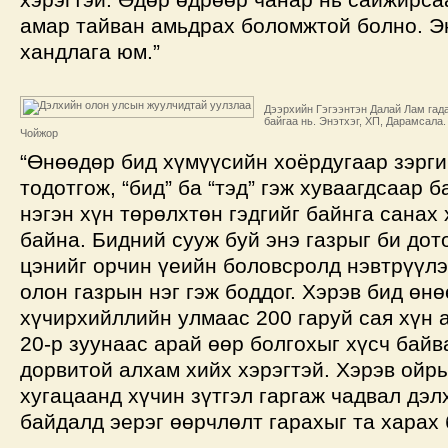
амар тайван амьдрах боломжтой болно. Э
хандлага юм.”
Дээрхийн Гэгээнтэн Далай Лам гад
байгаа нь. Энэтхэг, ХП, Дарамсала.
Чойжор
“Өнөөдөр бид хүмүүсийн хоёрдугаар зэрги
тодотгож, “бид” ба “тэд” гэж хуваагдсаар 
нэгэн хүн төрөлхтөн гэдгийг байнга санах
байна. Бидний сууж буй энэ газрыг би дот
цэнийг орчин үеийн боловсролд нэвтрүүлэ
олон газрын нэг гэж боддог. Хэрэв бид өнө
хүчирхийллийн улмаас 200 гаруй сая хүн 
20-р зуунаас арай өөр болгохыг хүсч бай
дорвитой алхам хийх хэрэгтэй. Хэрэв ойр
хугацаанд хүчин зүтгэл гаргаж чадвал дэ
байдалд эерэг өөрчлөлт гарахыг та харах 