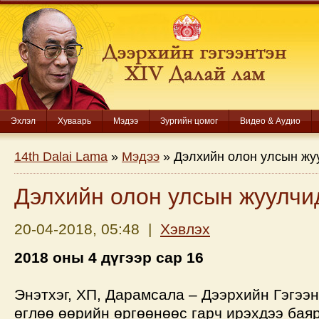
Эхлэл
Хуваарь
Мэдээ
Зургийн цомог
Видео & Аудио
14th Dalai Lama
»
Мэдээ
» Дэлхийн олон улсын жу
Дэлхийн олон улсын жуулчи
20-04-2018, 05:48 |
Хэвлэх
2018 оны 4 дүгээр сар 16
Энэтхэг, ХП, Дарамсала – Дээрхийн Гэгээ
өглөө өөрийн өргөөнөөс гарч ирэхдээ бая