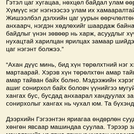
Гэтэл цаг хугацаа, нөхцөл байдал улам өө
Хүмүүс нэг нэгнээсээ улам их хамааралта
Жишээлбэл дэлхийн цаг уурын өөрчлөлтөн
анхаарч, нэгдэн хөдлөхийг шаардаж байна
байдлыг үнэн зөвөөр нь харж, асуудлыг хү
нухацтай харилцан ярилцах замаар шийдэ
цаг нэгэнт болжээ.”
“Ахан дүүс минь, бид хүн төрөлхтний нэг х
мартаарай. Хэрэв хүн төрөлхтөн амар тай
амар тайван байх болно. Мэдээжийн хэрэг
ашиг сонирхол байх боловч үүнийгээ мугу
хангах бус, бусдад анхаарал хандуулах з
сонирхолыг хангах нь чухал юм. Та бүхэнд
Дээрхийн Гэгээнтэн яриагаа өндөрлөн суу
хөнгөн явсаар машиндаа суулаа. Тэрээр з