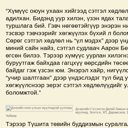
“Хүмүүс оюун ухаан хийгээд сэтгэл хөдлө
адилхан. Бидэнд уур хилэн, үзэн ядах тал
туршлага бий. Гэвч нөгөөтэйгүүр энэрэн ни
тэсвэр тэвчээрийг хөгжүүлэх бүхий л боло
Сөрөг сэтгэл хөдлөл нь “үл мэдэх” дээр үн
миний сайн найз, сэтгэл судлаач Аарон Б
өгсөн билээ. Тэрээр хүмүүс уурлан хилэгн
буруутгаж байхдаа гагцхүү өөрсдийн төсө
байдаг гэж үзсэн юм. Энэрэл хайр, нигүүлс
“учир шалтгаан” дээр үндэслэдэг тул бид 
хөгжүүлснээр эерэг сэтгэл хөдлөлүүдийг у
боломжтой.”
Дээрхийн Гэгээнтэн Далай Ламын а
жуулчид. Энэтхэг, ХП, Дарамсала. 2
Чойжор
Тэрээр Түшита төвийн буддизмын суралга