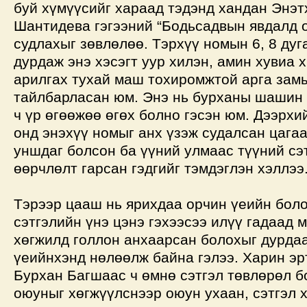
буй хүмүүсийг хараад тэдэнд хандан Энэт
Шантидева гэгээний “Бодьсадвын явдалд 
судлахыг зөвлөлөө. Тэрхүү номын 6, 8 дуг
дурдаж энэ хэсэгт уур хилэн, амин хувиа 
арилгах тухай маш тохиромжтой арга зам
тайлбарласан юм. Энэ нь бурханы шашин 
ч үр өгөөжөө өгөх болно гэсэн юм. Дээрхи
онд энэхүү номыг анх үзэж судалсан цагаа
уншдаг болсон ба үүний улмаас түүний сэ
өөрчлөлт гарсан гэдгийг тэмдэглэн хэллээ
Тэрээр цааш нь ярихдаа орчин үеийн бол
сэтгэлийн үнэ цэнэ гэхээсээ илүү гадаад 
хөгжилд голлон анхаарсан болохыг дурдаа
үеийнхэнд нөлөөлж байна гэлээ. Харин эр
Бурхан Багшаас ч өмнө сэтгэл төвлөрөл б
оюуныг хөгжүүлснээр оюун ухаан, сэтгэл 