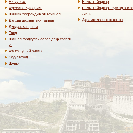
Нигүүлсэл
Номын айлдвар
Хүрээлэн буй орчин
Номын айлдварт суухад анха
зүйлс
Шашин хоорондын эв зохицол
Дарамсала хотын хөтөч
Дэлхий дахины энх тайван
Дундаж хандлага
Төвд
Шагнал гардуулах ёслол дээр хэлсэн
үг
Хэлсэн үгний бичлэг
Өгүүлэлүүд
Шүгдэн