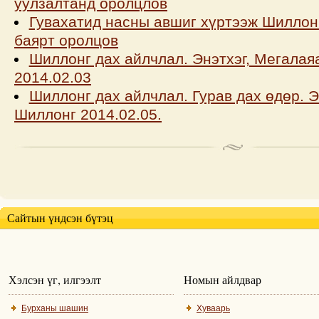
уулзалтанд оролцлов
Гувахатид насны авшиг хүртээж Шиллонг
баярт оролцов
Шиллонг дах айлчлал. Энэтхэг, Мегалая
2014.02.03
Шиллонг дах айлчлал. Гурав дах өдөр. Э
Шиллонг 2014.02.05.
Сайтын үндсэн бүтэц
Хэлсэн үг, илгээлт
Номын айлдвар
Бурханы шашин
Хуваарь