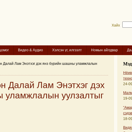
Хайх
цомог
Видео & Аудио
Хэлсэн үг, илгээлт
Номын айлдвар
Да
Мэд
эн Далай Лам Энэтхэг дэх янз бүрийн шашны уламжлалын
Нёиви
техн
эн Далай Лам Энэтхэг дэх
24-09
ы уламжлалын уулзалтыг
Малм
19-09
“Ама
сэдэв
18-09
Видя