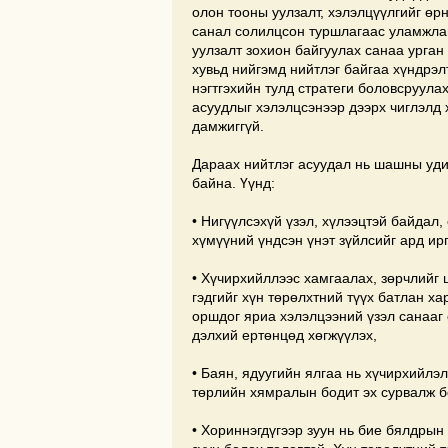
олон тооны уулзалт, хэлэлцүүлгийг өр
санал солилцсон туршлагаас уламжла
уулзалт зохион байгуулах санаа урган
хувьд нийгэмд нийтлэг байгаа хүндрэлт
нэгтгэхийн тулд стратеги боловсруула
асуудлыг хэлэлцсэнээр дээрх чиглэлд 
дамжиггүй.
Дараах нийтлэг асуудал нь шашны уд
байна. Үүнд:
• Нигүүлсэхүй үзэл, хүлээцтэй байдал,
хүмүүний үндсэн үнэт зүйлсийг ард ир
• Хүчирхийллээс хамгаалах, зөрчлийг 
гэдгийг хүн төрөлхтний түүх батлан 
оршдог яриа хэлэлцээний үзэл санааг
дэлхий ертөнцөд хөгжүүлэх,
• Баян, ядуугийн ялгаа нь хүчирхийлэ
төрлийн хямралын бодит эх сурвалж бо
• Хориннэгдүгээр зуун нь бие бялдрын