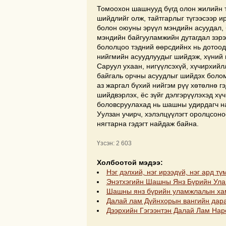
Томоохон шашнууд бүгд олон жилийн 
шийдлийг олж, тайтгарлыг түгээсээр ир
болон оюуны эрүүл мэндийн асуудал, 
мэндийн байгууламжийн дутагдал зэрэ
бололцоо тэдний өөрсдийнх нь дотоодо
нийгмийн асуудлуудыг шийдэж, хүний 
Саруул ухаан, нигүүлсэхүй, хүчирхийл
байгаль орчны асуудлыг шийдэх болом
аз жаргал бүхий нийгэм рүү хөтөлнө гэ
шийдвэрлэх, ёс зүйг дэлгэрүүлэхэд хү
боловсруулахад нь шашны удирдагч нар
Уулзан учирч, хэлэлцүүлэгт оролцсоно
нягтарна гэдэгт найдаж байна.
Үзсэн: 2 603
Холбоотой мэдээ:
Нэг дэлхий, нэг ирээдүй, нэг ард тү
Энэтхэгийн Шашны Янз Бүрийн Улам
Шашны янз бүрийн уламжлалын хамт
Далай лам Дүйнхорын вангийн дара
Дээрхийн Гэгээнтэн Далай Лам Нар