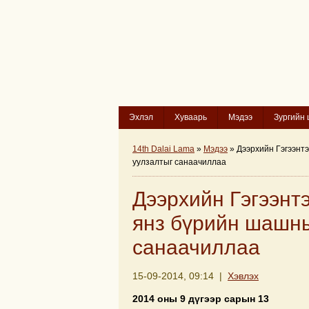
Эхлэл
Хуваарь
Мэдээ
Зургийн 
14th Dalai Lama
»
Мэдээ
» Дээрхийн Гэгээнт
уулзалтыг санаачиллаа
Дээрхийн Гэгээнт
янз бүрийн шашн
санаачиллаа
15-09-2014, 09:14 |
Хэвлэх
2014 оны 9 дүгээр сарын 13