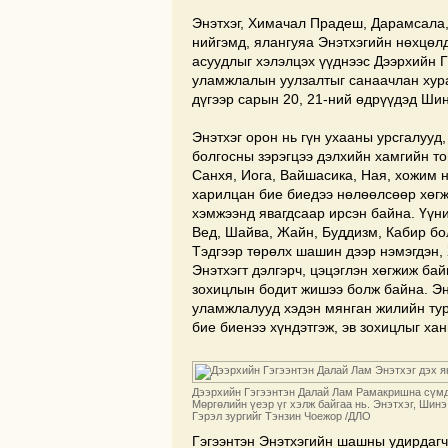
Энэтхэг, Химачал Прадеш, Дарамсала,
нийгэмд, ялангуяа Энэтхэгийн нөхцөл
асуудлыг хэлэлцэх үүднээс Дээрхийн 
уламжлалын уулзалтыг санаачлан хура
дүгээр сарын 20, 21-ний өдрүүдэд Ши
Энэтхэг орон нь гүн ухааны урсгалууд
болгосны зэрэгцээ дэлхийн хамгийн то
Санхя, Иога, Вайшасика, Ная, хожим 
харилцан бие биедээ нөлөөлсөөр хөг
хэмжээнд явагдсаар ирсэн байна. Үүн
Вед, Шайва, Жайн, Буддизм, Кабир бо
Тэдгээр төрөлх шашин дээр нэмэгдэн,
Энэтхэгт дэлгэрч, цэцэглэн хөгжиж ба
зохицлын бодит жишээ болж байна. Э
уламжлалууд хэдэн мянган жилийн тур
бие биенээ хүндэтгэж, эв зохицлыг ха
Дээрхийн Гэгээнтэн Далай Лам Рамакришна сү
Мөргөлийн үеэр үг хэлж байгаа нь. Энэтхэг, Шинэ 
Гэрэл зургийг Тэнзин Чоежор /ДЛО
Гэгээнтэн Энэтхэгийн шашны удирдагч