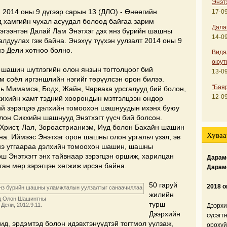
Энэт
 2014 оны 9 дүгээр сарын 13 (ДЛО) - Өнөөгийн
17-09
д хамгийн чухал асуудал болоод байгаа зарим
Дала
Гэгээнтэн Далай Лам Энэтхэг дэх янз бүрийн шашны
14-09
лдуулах гэж байна. Энэхүү түүхэн уулзалт 2014 оны 9
нэ Дели хотноо болно.
Видя
оюут
, шашин шүтлэгийн олон янзын тогтолцоог бий
13-09
м соёл иргэншлийн нэгийг төрүүлсэн орон билээ.
"Бая
нь Мимамса, Бодх, Жайн, Чарвака урсгалууд бий болон,
12-09
жихийн хамт тэдний хоорондын мэтгэлцээн өндөр
ий зэрэгцээ дэлхийн томоохон шашнуудын ихэнх буюу
лон Сикхийн шашнууд Энэтхэгт үүсч бий болсон.
 Христ, Лал, Зороастрианизм, Иуд болон Бахайн шашин
Хуваа
йна. Иймээс Энэтхэг орон шашны олон ургальч үзэл, эв
нэ утгаараа дэлхийн томоохон шашин, шашны
ш Энэтхэгт энх тайвнаар зэрэгцэн оршиж, харилцан
Дарамс
нган мөр зэрэгцэн хөгжиж ирсэн байна.
Дарам
50 гаруй
2018 о
жилийн
мд Олон Шашинтны
турш
Дели, 2012.9.11.
Дээрхи
Дээрхийн
сүсэгт
ид, эрдэмтэд болон идэвхтэнүүдтэй тогтмол уулзаж,
орохуй