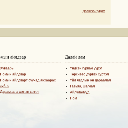
Дээшээ буцах
мын айлдвар
Далай лам
Хуваарь
Үндсэн гурван үүрэг
Номын айлдвар
Төрснөөс дүрвэх хүртэл
Номын айлдварт суухад анхаарах
Үйл явдлын он дараалал
зүйлс
Гавьяа, шагнал
Дарамсала хотын хөтөч
Айлчлалууд
Ном