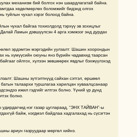
вуулах механизм бий болгох нэн шаардлагатай байна.
хамтдаа хөдөлмөрлөх боломжийг бидэнд олгох
 нь туйлын чухал хэрэг болоод байна.
ын чухал байгаа тохиолдолд тэрхүү эв зохицлыг
н Далай Ламын дэвшүүлсэн 4 арга хэмжээг энд дурдах
өлөл эрдэмтэн мэргэдийн уулзалт: Шашин хоорондын
рах нь хүмүүсийн оюуны янз бүрийн чадавхид таарсан
байгааг ойлгох, хүлээн зөвшөөрөх явдлыг бэхжүүлэхэд
лзалт: Шашны зүтгэлтнүүд сайхан сэтгэл, өршөөл
га батын талаархи туршлагаа харилцан хуваалцсанаар
дсэндээ ижил гэдгийг илтгэх болно. Үүний үр дүнд
тгэх болно.
 удирдагчид нэг газар цуглараад, “ЭНХ ТАЙВАН”-ы
агдахгүй байж, нэгдмэл байдлаа хадгалахад нь сүсэгтэн
ашны ариун газруудаар мөргөл хийнэ.