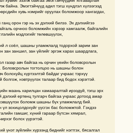
тал хувийг эзэлж байгаа эмэгтэйчүүдийг ялгаварлан
лж байна. Эмэгтэйчүүд адил тэгш хүндлэл хүлээгээд
өөрсдийн хувь нэмрийг оруулах боломжоор хангагдах,
ганц орон гэр нь эх дэлхий билээ. Эх дэлхийгээ
г байгаль орчноо боломжийн хэрээр хамгаалж, байгалийн
иглэлийн мэдлэгийг төлөвшүүлэх,
үхий л соёл, шашны уламжлалд тодорхой зарим зан
ин зан заншил, зан үйлийг эргэж харах шаардлага,
ол газар авч байгаа нь орчин үеийн боловсролын
н. Боловсролын тогтолцоо нь шашны болон
ч болохуйц хүртээлтэй байдаг учраас тэрхүү
й болгож, нэвтрүүлэх талаар бид бодох хэрэгтэй.
цийн маань харилцан хамааралтай ирээдүй, тэгш эрх
й дэлхий ертөнц тулгарч байгаа учраас дотоод амар
 хэвшүүлэх боломж шашны бүх уламжлалд бий.
 үл зохицолдохуйг үүсгэх бас боломжтой. Гэхдээ
галийн гамшиг, хүний гараар бүтсэн хямрал,
чирхэг болох үүрэгтэй.
ний үнэт зүйлийн хүрээнд биднийг нэгтгэх, бясалгал