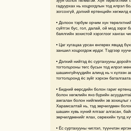
зуун болох төлөвтэй. Хүн төрөлхтний 
гадуурхах нь хоцрогдлын тод илрэл бо
зогсохгүй, дэлхий ертөнцийн хөгжилд 
• Долоон тэрбум орчим хүн төрөлхтний 
сүйтгэх бус, гол, далай, ой мод зэрэ
баялгийн зохистой хэрэглээг хангах ч
• Цаг хугацаа урсан өнгөрөх явцад б
заншил хоцрогдож ирдэг. Тэдгээр хууч
• Дэлхий нийтэд ёс суртахууны доройт
тогтолцооны төгс бусын тод илрэл мө
шашингүйчүүдийн алинд нь ч хүлээн ав
тогтолцоонд ёс зүйг хэрхэн баталгаата
• Бидний өөрсдийн болон гариг ертөн
болон хөгжлийн янз бүрийн асуудалта
амгалан болон нийгмийн эв зохицлыг
Харамсалтай нь, тэд зөрчилдөөн болон
шашин хувь хүний ялгааг алгасан, бай
зөрчилдөөнийг ялах, сөрөхийн тулд хү
• Ёс суртахууны чиглэл, түүнчлэн иргэ