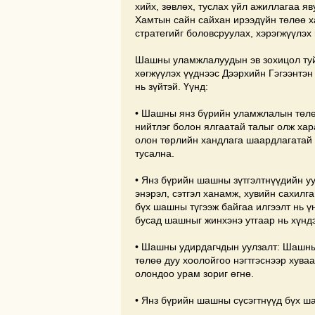
хийх, зөвлөх, туслах үйл ажиллагаа я
Хамтын сайн сайхан ирээдүйн төлөө 
стратегийг боловсруулах, хэрэгжүүлэх
Шашны уламжлалуудын эв зохицол туйл
хөгжүүлэх үүднээс Дээрхийн Гэгээнтэ
нь зүйтэй. Үүнд:
• Шашны янз бүрийн уламжлалын төлө
нийтлэг болон ялгаатай талыг олж ха
олон төрлийн хандлага шаардлагатай 
тусална.
• Янз бүрийн шашны зүтгэлтнүүдийн уу
энэрэл, сэтгэл ханамж, хувийн сахил
бүх шашны түгээж байгаа илгээлт нь үн
бусад шашныг жинхэнэ утгаар нь хүндэ
• Шашны удирдагчдын уулзалт: Шашны
төлөө дуу хоолойгоо нэгтгэснээр хува
олондоо урам зориг өгнө.
• Янз бүрийн шашны сүсэгтнүүд бүх ш