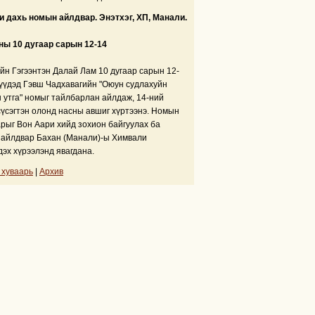
 дахь номын айлдвар. Энэтхэг, ХП, Манали.
ны 10 дугаар сарын 12-14
йн Гэгээнтэн Далай Лам 10 дугаар сарын 12-
үүдэд Гэвш Чадхавагийн "Оюун судлахуйн
 утга" номыг тайлбарлан айлдаж, 14-ний
сүсэгтэн олонд насны авшиг хүртээнэ. Номын
рыг Вон Аари хийд зохион байгуулах ба
айлдвар Бахан (Манали)-ы Химвали
дэх хүрээлэнд явагдана.
 хуваарь
|
Архив