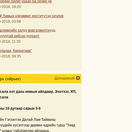
хэгийн билиг ухаан ба орчин үе
-2018, 18:20
й Ламын нэрэмжит институтэд зочлов
-2018, 03:08
алокегийн залуу мэргэлжилтнүүд,
нуудтай хийсэн уулзалт
-2018, 11:35
рлалаа, Карнатака"
-2018, 09:35
рь (ойрын)
Дэлгэрэнгүй
ала хот дахь номын айлдвар. Энэтхэг, ХП,
сала
ны 10 дугаар сарын 3-6
йн Гэгээнтэн Далай Лам Тайваны
нүүдийн хүсэлтээр дөрвөн өдрийн турш "Төвд
" номыг тайлбарлан айлдана.