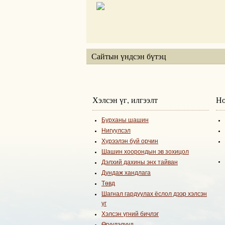
Сайтын үндсэн бүтэц
Хэлсэн үг, илгээлт
Но
Бурханы шашин
Нигүүлсэл
Хүрээлэн буй орчин
Шашин хоорондын эв зохицол
Дэлхий дахины энх тайван
Дундаж хандлага
Төвд
Шагнал гардуулах ёслол дээр хэлсэн
үг
Хэлсэн үгний бичлэг
Өгүүлэлүүд