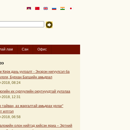
лай лам
Сан
Офис
ээ
 Керк дахь уулзалт - Энэрэн нигүүлсэл ба
ологи, Бурхан Багшийн амьдрал
-2018, 08:24
огийн их сургуулийн оюутнуудтай уулзлаа
-2018, 12:31
р тайван, аз жаргалтай амьдрах урлаг”
т илтгэл
-2018, 06:58
алокийн олон нийтэд хийсэн яриа – Эртний