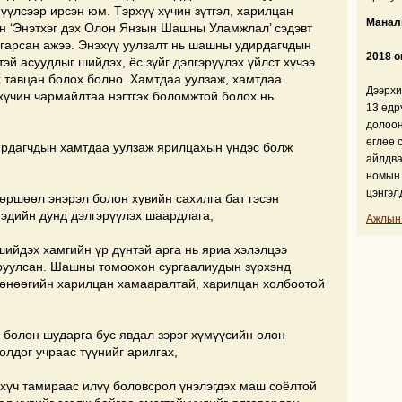
нүүлсээр ирсэн юм. Тэрхүү хүчин зүтгэл, харилцан
Манали
н ‘Энэтхэг дэх Олон Янзын Шашны Уламжлал’ сэдэвт
 гарсан ажээ. Энэхүү уулзалт нь шашны удирдагчдын
2018 о
эй асуудлыг шийдэх, ёс зүйг дэлгэрүүлэх үйлст хүчээ
х тавцан болох болно. Хамтдаа уулзаж, хамтдаа
Дээрхи
хүчин чармайлтаа нэгтгэх боломжтой болох нь
13 өдр
долоон
өглөө 
ирдагчдын хамтдаа уулзаж ярилцахын үндэс болж
айлдва
номын 
цэнгэл
 өршөөл энэрэл болон хувийн сахилга бат гэсэн
гэдийн дунд дэлгэрүүлэх шаардлага,
Ажлын
шийдэх хамгийн үр дүнтэй арга нь яриа хэлэлцээ
харуулсан. Шашны томоохон сургаалиудын зүрхэнд
 өнөөгийн харилцан хамааралтай, харилцан холбоотой
л болон шударга бус явдал зэрэг хүмүүсийн олон
лдог учраас түүнийг арилгах,
 хүч тамираас илүү боловсрол үнэлэгдэх маш соёлтой