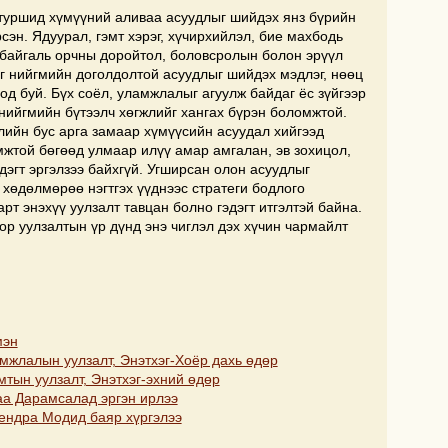
туршид хүмүүний аливаа асуудлыг шийдэх янз бүрийн
сэн. Ядуурал, гэмт хэрэг, хүчирхийлэл, бие махбодь
байгаль орчны доройтол, боловсролын болон эрүүл
г нийгмийн доголдолтой асуудлыг шийдэх мэдлэг, нөөц
д буй. Бүх соёл, уламжлалыг агуулж байдаг ёс зүйгээр
нийгмийн бүтээлч хөгжлийг хангах бүрэн боломжтой.
лийн бус арга замаар хүмүүсийн асуудал хийгээд
жтой бөгөөд улмаар илүү амар амгалан, эв зохицол,
дэгт эргэлзээ байхгүй. Угширсан олон асуудлыг
ч хөдөлмөрөө нэгтгэх үүднээс стратеги бодлого
т энэхүү уулзалт тавцан болно гэдэгт итгэлтэй байна.
ор уулзалтын үр дүнд энэ чиглэл дэх хүчин чармайлт
мэн
жлалын уулзалт, Энэтхэг-Хоёр дахь өдөр
ын уулзалт, Энэтхэг-эхний өдөр
а Дарамсалад эргэн ирлээ
ендра Модид баяр хүргэлээ